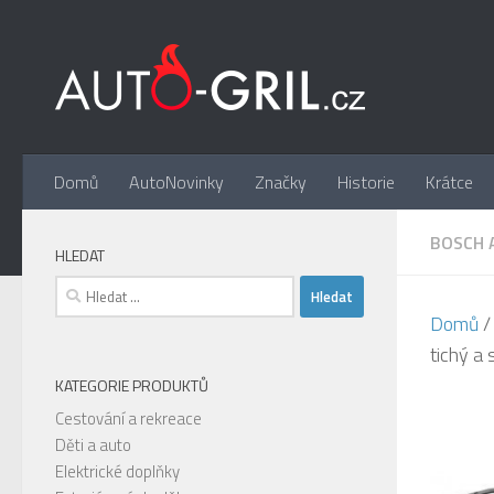
Skip to content
Domů
AutoNovinky
Značky
Historie
Krátce
BOSCH 
HLEDAT
Vyhledávání
Domů
tichý a
KATEGORIE PRODUKTŮ
Cestování a rekreace
Děti a auto
Elektrické doplňky