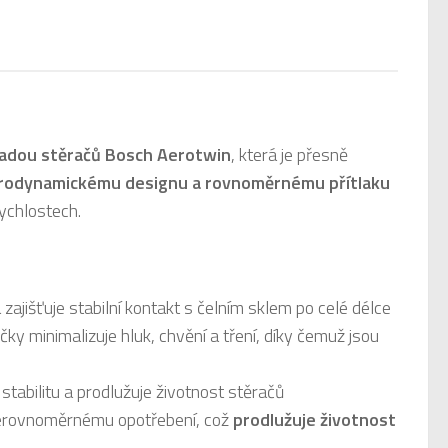
sadou stěračů Bosch Aerotwin
, která je přesně
rodynamickému designu a rovnoměrnému přítlaku
rychlostech.
zajišťuje stabilní kontakt s čelním sklem po celé délce
čky minimalizuje hluk, chvění a tření, díky čemuž jsou
tabilitu a prodlužuje životnost stěračů
nerovnoměrnému opotřebení, což
prodlužuje životnost