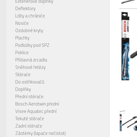
Exteriérové doplňky
Deflektory
Lišty a chrániče
Nosiče
Ozdobné kryty
Plachty
Podložky pod SPZ
Poklice
Přídavná zrcadla
Sněhové řetězy
Stěrače
Do ostřikovačů
Doplňky
Přední stěrače
Bosch Aerotwin přední
Visee Aquatec přední
Tekuté stěrače
Zadní stěrače
Zástěrky (lapače nečistot)