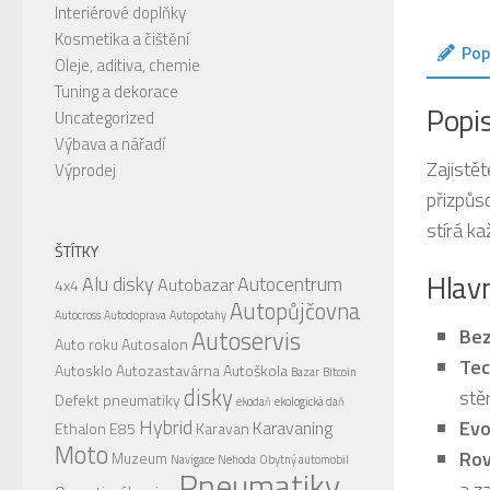
Interiérové doplňky
Kosmetika a čištění
Pop
Oleje, aditiva, chemie
Tuning a dekorace
Popi
Uncategorized
Výbava a nářadí
Zajistě
Výprodej
přizpůs
stírá ka
ŠTÍTKY
Hlavn
Alu disky
Autocentrum
Autobazar
4x4
Autopůjčovna
Autocross
Autodoprava
Autopotahy
Bez
Autoservis
Auto roku
Autosalon
Tec
Autosklo
Autozastavárna
Autoškola
Bazar
Bitcoin
disky
stě
Defekt pneumatiky
ekodaň
ekologická daň
Hybrid
Evo
Karavaning
Ethalon E85
Karavan
Moto
Rov
Muzeum
Navigace
Nehoda
Obytný automobil
Pneumatiky
a za