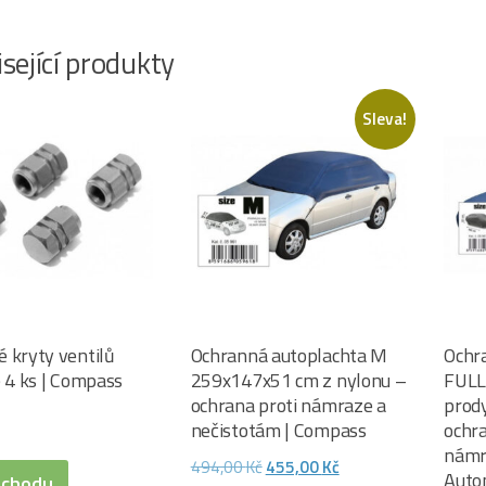
sející produkty
Sleva!
 kryty ventilů
Ochranná autoplachta M
Ochr
é 4 ks | Compass
259x147x51 cm z nylonu –
FULL
ochrana proti námraze a
prod
nečistotám | Compass
ochra
námr
Původní
Aktuální
494,00
Kč
455,00
Kč
Auto
bchodu