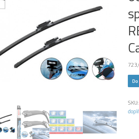
sp
R
C
723
Do
SKU
dopl