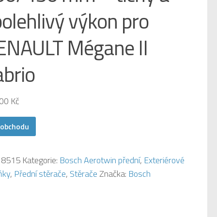
olehlivý výkon pro
ENAULT Mégane II
abrio
,00
Kč
 obchodu
:
8515
Kategorie:
Bosch Aerotwin přední
,
Exteriérové
ňky
,
Přední stěrače
,
Stěrače
Značka:
Bosch