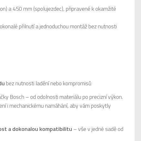
n) a 450 mm (spolujezdec), připravené k okamžité
dokonalé přilnutí a jednoduchou montáž bez nutnosti
du
bez nutnosti ladění nebo kompromisů
ačky Bosch – od odolnosti materiálu po precizní výkon.
ření i mechanickému namáhání, aby vám poskytly
ost a dokonalou kompatibilitu
– vše v jedné sadě od