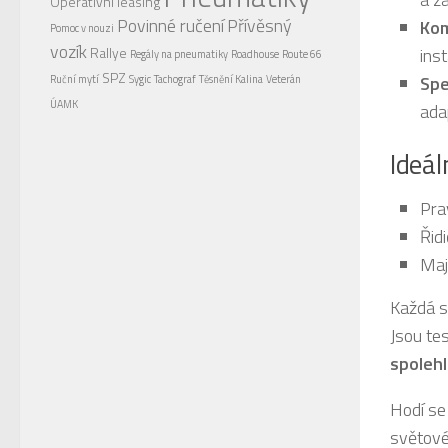
Operativní leasing
Povinné ručení
Přívěsný
Kom
Pomoc v nouzi
vozík
Rallye
inst
Regály na pneumatiky
Roadhouse
Route 66
SPZ
Spe
Ruční mytí
Sygic
Tachograf
Těsnění Kalina
Veterán
ÚAMK
ada
Ideál
Pra
Řidi
Maj
Každá s
Jsou te
spolehl
Hodí se 
světové