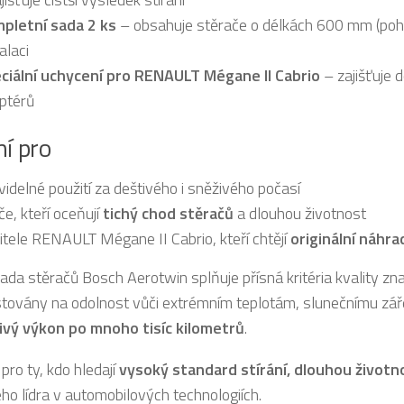
pletní sada 2 ks
– obsahuje stěrače o délkách 600 mm (poho
alaci
ciální uchycení pro RENAULT Mégane II Cabrio
– zajišťuje 
ptérů
ní pro
videlné použití za deštivého i sněživého počasí
če, kteří oceňují
tichý chod stěračů
a dlouhou životnost
itele RENAULT Mégane II Cabrio, kteří chtějí
originální náhra
ada stěračů Bosch Aerotwin splňuje přísná kritéria kvality zn
stovány na odolnost vůči extrémním teplotám, slunečnímu zá
ivý výkon po mnoho tisíc kilometrů
.
pro ty, kdo hledají
vysoký standard stírání, dlouhou životn
ho lídra v automobilových technologiích.