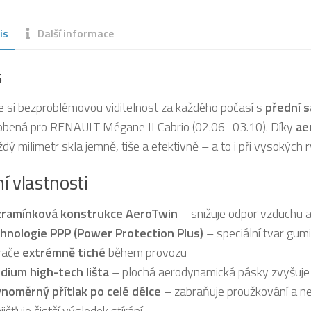
is
Další informace
s
te si bezproblémovou viditelnost za každého počasí s
přední 
obená pro RENAULT Mégane II Cabrio (02.06–03.10). Díky
ae
ždý milimetr skla jemně, tiše a efektivně – a to i při vysokých 
í vlastnosti
ramínková konstrukce AeroTwin
– snižuje odpor vzduchu a 
hnologie PPP (Power Protection Plus)
– speciální tvar gumi
rače
extrémně tiché
během provozu
dium high-tech lišta
– plochá aerodynamická pásky zvyšuje s
noměrný přítlak po celé délce
– zabraňuje proužkování a 
jišťuje čistší výsledek stírání