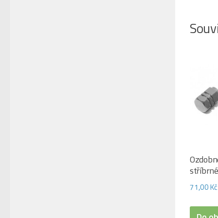
Souvi
Ozdobné
stříbrn
71,00
Kč
Do o