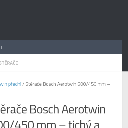
UT
STĚRAČE
win přední
/ Stěrače Bosch Aerotwin 600/450 mm –
těrače Bosch Aerotwin
00/450 mm – tichý a