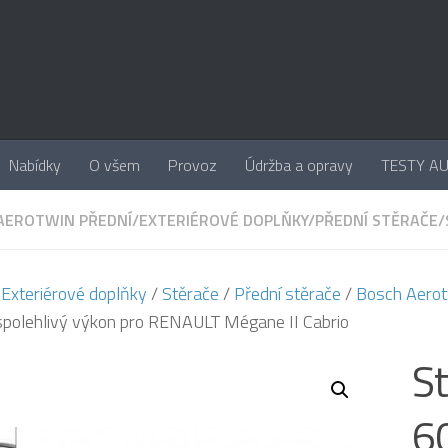
Nabídky
O všem
Provoz
Údržba a opravy
TESTY A
AEROTWIN PŘEDNÍ
/
EXTERIÉROVÉ DOPLŇKY
/
PŘEDNÍ STĚRAČE
/
/
Exteriérové doplňky
/
Stěrače
/
Přední stěrače
/
Bosch Aerot
 spolehlivý výkon pro RENAULT Mégane II Cabrio
S
6