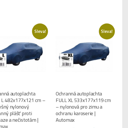
Sleva!
Sleva!
anná autoplachta
Ochranná autoplachta
 L 482x177x121 cm –
FULL XL 533x177x119 cm
yšný nylonový
– nylonová pro zimu a
nný plášť proti
ochranu karoserie |
aze a nečistotám |
Automax
max