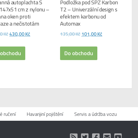
anná autoplachta S
Podložka pod SPZ Karbon
147x51 cm z nylonu –
T2 – Univerzální design s
na oken proti
efektem karbonu od
aze a nečistotám
Automax
Původní
Aktuální
Původní
Aktuální
00
Kč
430,00
Kč
135,00
Kč
101,00
Kč
cena
cena
cena
cena
byla:
je:
byla:
je:
 obchodu
Do obchodu
470,00 Kč.
430,00 Kč.
135,00 Kč.
101,00 Kč.
é ručení
Havarijiní pojištění
Servis a údržba vozu