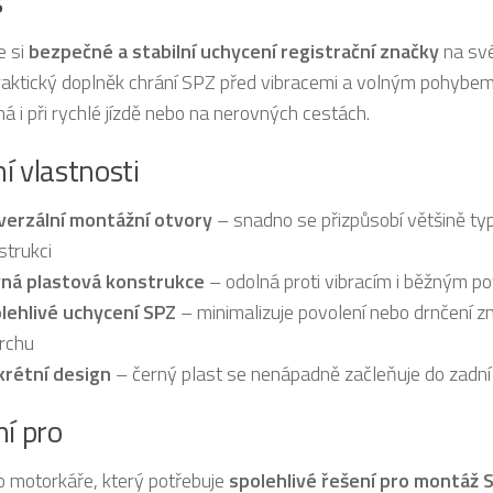
s
e si
bezpečné a stabilní uchycení registrační značky
na své
raktický doplněk chrání SPZ před vibracemi a volným pohybem
á i při rychlé jízdě nebo na nerovných cestách.
í vlastnosti
verzální montážní otvory
– snadno se přizpůsobí většině ty
strukci
ná plastová konstrukce
– odolná proti vibracím i běžným po
lehlivé uchycení SPZ
– minimalizuje povolení nebo drnčení z
rchu
krétní design
– černý plast se nenápadně začleňuje do zadní
ní pro
 motorkáře, který potřebuje
spolehlivé řešení pro montáž 