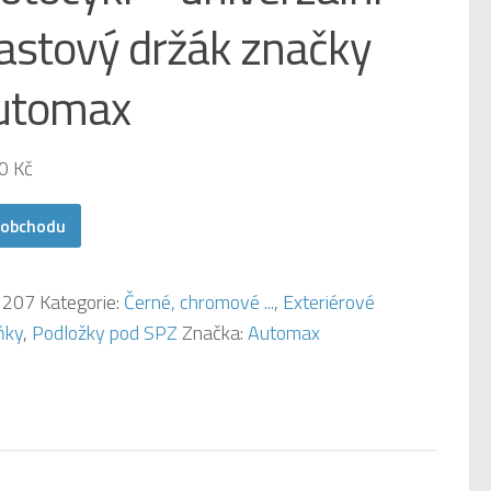
astový držák značky
utomax
00
Kč
 obchodu
:
207
Kategorie:
Černé, chromové ...
,
Exteriérové
ňky
,
Podložky pod SPZ
Značka:
Automax