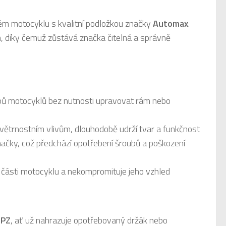
m motocyklu s kvalitní podložkou značky
Automax
.
, díky čemuž zůstává značka čitelná a správně
pů motocyklů bez nutnosti upravovat rám nebo
větrnostním vlivům, dlouhodobě udrží tvar a funkčnost
načky, což předchází opotřebení šroubů a poškození
 části motocyklu a nekompromituje jeho vzhled
SPZ
, ať už nahrazuje opotřebovaný držák nebo