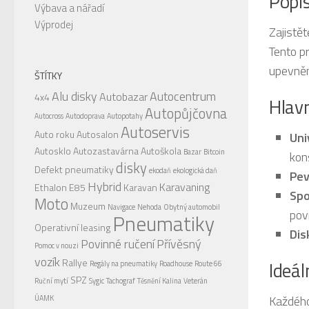
Popi
Výbava a nářadí
Výprodej
Zajistět
Tento p
upevněn
ŠTÍTKY
Alu disky
Autocentrum
Autobazar
4x4
Hlavn
Autopůjčovna
Autocross
Autodoprava
Autopotahy
Autoservis
Auto roku
Autosalon
Uni
Autosklo
Autozastavárna
Autoškola
Bazar
Bitcoin
kon
disky
Defekt pneumatiky
ekodaň
ekologická daň
Pev
Hybrid
Karavaning
Ethalon E85
Karavan
Spo
Moto
Muzeum
Navigace
Nehoda
Obytný automobil
pov
Pneumatiky
Operativní leasing
Dis
Povinné ručení
Přívěsný
Pomoc v nouzi
vozík
Rallye
Ideál
Regály na pneumatiky
Roadhouse
Route 66
SPZ
Ruční mytí
Sygic
Tachograf
Těsnění Kalina
Veterán
Každého
ÚAMK