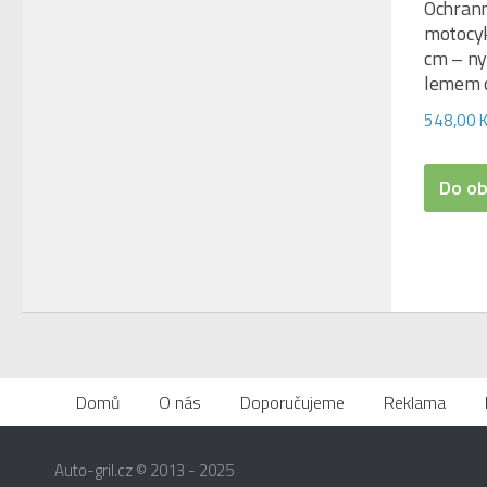
Ochrann
motocy
cm – n
lemem 
548,00
Do o
Domů
O nás
Doporučujeme
Reklama
Auto-gril.cz © 2013 - 2025