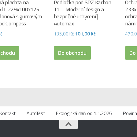
á plachta na
Podložka pod SPZ Karbon
Ochr
kl L 229x100x125
T1 – Moderní design a
233x
ylonová s gumovým
bezpečné uchycení |
ochra
od Compass
Automax
námr
Původní
Aktuální
Kč
135,00
Kč
101,00
Kč
470,
cena
cena
byla:
je:
bchodu
Do obchodu
Do
135,00 Kč.
101,00 Kč.
Kontakt
AutoTest
Ekologická daň od 1.1.2026
Povinn