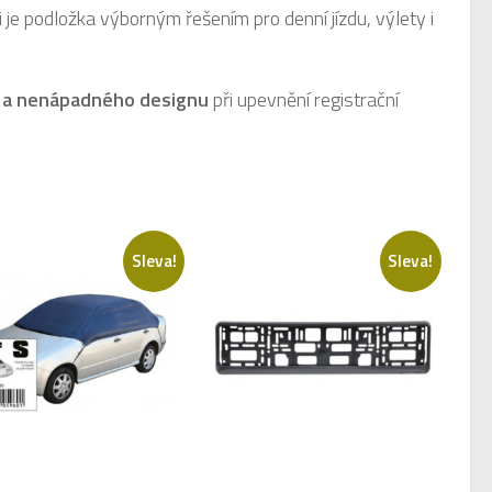
 je podložka výborným řešením pro denní jízdu, výlety i
i a nenápadného designu
při upevnění registrační
Sleva!
Sleva!