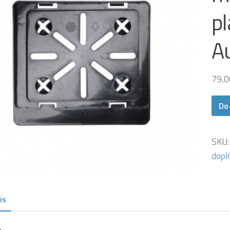
pl
A
79,
Do
SKU
dopl
is