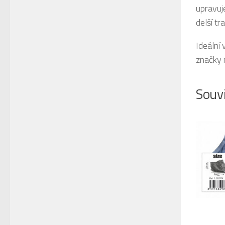
upravuj
delší tr
Ideální 
značky 
Souvi