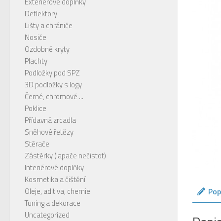
Exteriérové doplňky
Deflektory
Lišty a chrániče
Nosiče
Ozdobné kryty
Plachty
Podložky pod SPZ
3D podložky s logy
Černé, chromové ...
Poklice
Přídavná zrcadla
Sněhové řetězy
Stěrače
Zástěrky (lapače nečistot)
Interiérové doplňky
Kosmetika a čištění
Pop
Oleje, aditiva, chemie
Tuning a dekorace
Uncategorized