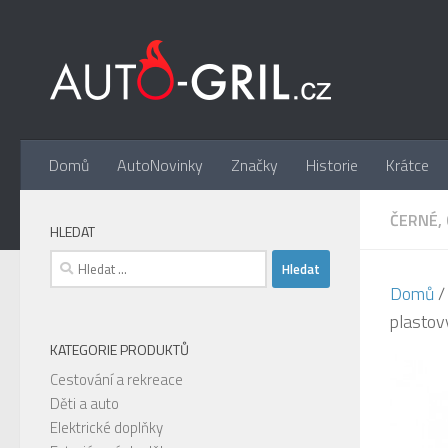
Skip to content
Domů
AutoNovinky
Značky
Historie
Krátce
ČERNÉ, 
HLEDAT
Vyhledávání
Domů
plastov
KATEGORIE PRODUKTŮ
Cestování a rekreace
Děti a auto
Elektrické doplňky