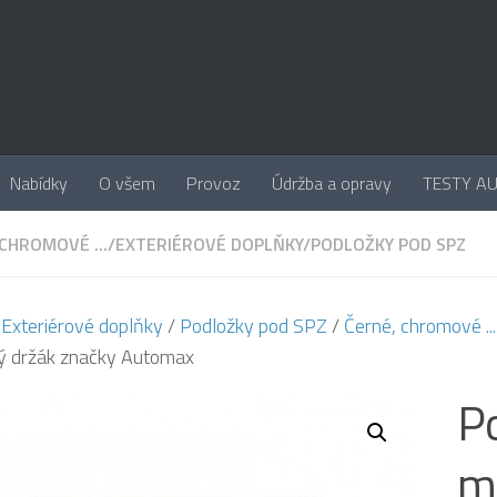
Nabídky
O všem
Provoz
Údržba a opravy
TESTY A
CHROMOVÉ ...
/
EXTERIÉROVÉ DOPLŇKY
/
PODLOŽKY POD SPZ
/
Exteriérové doplňky
/
Podložky pod SPZ
/
Černé, chromové ...
ý držák značky Automax
P
mo