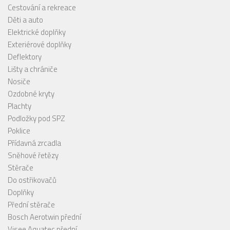
Cestování a rekreace
Děti a auto
Elektrické doplňky
Exteriérové doplňky
Deflektory
Lišty a chrániče
Nosiče
Ozdobné kryty
Plachty
Podložky pod SPZ
Poklice
Přídavná zrcadla
Sněhové řetězy
Stěrače
Do ostřikovačů
Doplňky
Přední stěrače
Bosch Aerotwin přední
Visee Aquatec přední