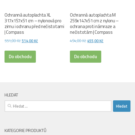
Ochranná autoplachta XL
Ochranná autoplachta M
317x157x51 cm – nylonová pro
259x147x51 cm z nylonu –
zimu i ochranu před nečistotami
ochrana proti námraze a
| Compass
nečistotám | Compass
Původní
Aktuální
Původní
Aktuální
551,00
Kč
514,00
Kč
494,00
Kč
455,00
Kč
cena
cena
cena
cena
byla:
je:
byla:
je:
Do obchodu
Do obchodu
551,00 Kč.
514,00 Kč.
494,00 Kč.
455,00 Kč.
HLEDAT
Vyhledávání
KATEGORIE PRODUKTŮ