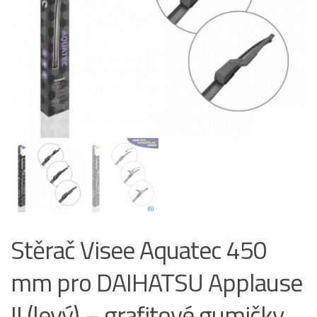
Stěrač Visee Aquatec 450
mm pro DAIHATSU Applause
II (levý) – grafitové gumičky,