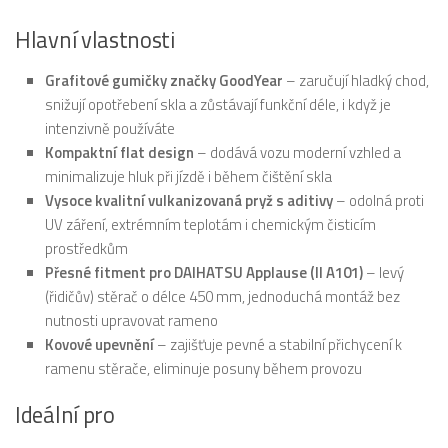
Hlavní vlastnosti
Grafitové gumičky značky GoodYear
– zaručují hladký chod,
snižují opotřebení skla a zůstávají funkční déle, i když je
intenzivně používáte
Kompaktní flat design
– dodává vozu moderní vzhled a
minimalizuje hluk při jízdě i během čištění skla
Vysoce kvalitní vulkanizovaná pryž s aditivy
– odolná proti
UV záření, extrémním teplotám i chemickým čisticím
prostředkům
Přesné fitment pro DAIHATSU Applause (II A101)
– levý
(řidičův) stěrač o délce 450 mm, jednoduchá montáž bez
nutnosti upravovat rameno
Kovové upevnění
– zajišťuje pevné a stabilní přichycení k
ramenu stěrače, eliminuje posuny během provozu
Ideální pro