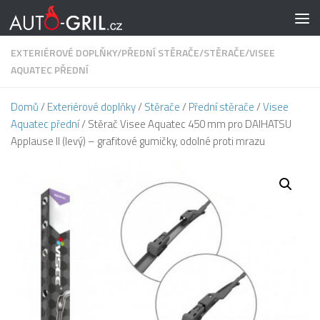
Skip to content
EXTERIÉROVÉ DOPLŇKY
/
PŘEDNÍ STĚRAČE
/
STĚRAČE
/
VISEE
AQUATEC PŘEDNÍ
Domů
/
Exteriérové doplňky
/
Stěrače
/
Přední stěrače
/
Visee
Aquatec přední
/ Stěrač Visee Aquatec 450 mm pro DAIHATSU
Applause II (levý) – grafitové gumičky, odolné proti mrazu