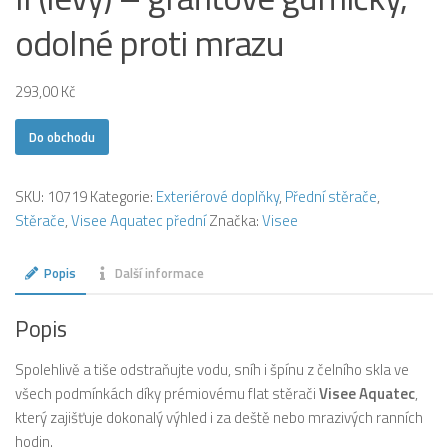
odolné proti mrazu
293,00
Kč
Do obchodu
SKU:
10719
Kategorie:
Exteriérové doplňky
,
Přední stěrače
,
Stěrače
,
Visee Aquatec přední
Značka:
Visee
Popis
Další informace
Popis
Spolehlivě a tiše odstraňujte vodu, sníh i špínu z čelního skla ve
všech podmínkách díky prémiovému flat stěrači
Visee Aquatec
,
který zajišťuje dokonalý výhled i za deště nebo mrazivých ranních
hodin.