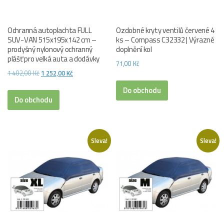
Ochranná autoplachta FULL
Ozdobné kryty ventilů červené 4
SUV-VAN 515x195x142 cm –
ks – Compass C32332 | Výrazné
prodyšný nylonový ochranný
doplnění kol
plášť pro velká auta a dodávky
71,00
Kč
Původní
Aktuální
1 402,00
Kč
1 252,00
Kč
cena
cena
Do obchodu
byla:
je:
Do obchodu
1
1
402,00 Kč.
252,00 Kč.
Sleva!
Sleva!