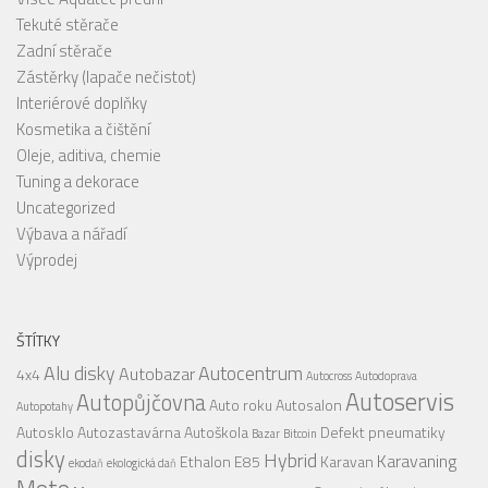
Tekuté stěrače
Zadní stěrače
Zástěrky (lapače nečistot)
Interiérové doplňky
Kosmetika a čištění
Oleje, aditiva, chemie
Tuning a dekorace
Uncategorized
Výbava a nářadí
Výprodej
ŠTÍTKY
Alu disky
Autocentrum
Autobazar
4x4
Autocross
Autodoprava
Autoservis
Autopůjčovna
Auto roku
Autosalon
Autopotahy
Autosklo
Autozastavárna
Autoškola
Defekt pneumatiky
Bazar
Bitcoin
disky
Hybrid
Karavaning
Ethalon E85
Karavan
ekodaň
ekologická daň