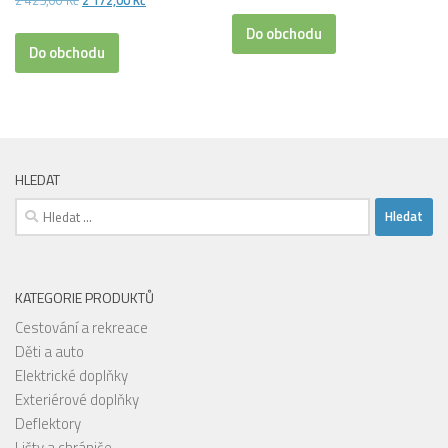
cena
cena
Do obchodu
byla:
je:
Do obchodu
2
2
425,00 Kč.
172,00 Kč.
HLEDAT
Vyhledávání
KATEGORIE PRODUKTŮ
Cestování a rekreace
Děti a auto
Elektrické doplňky
Exteriérové doplňky
Deflektory
Lišty a chrániče