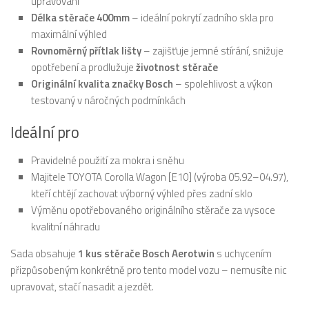
upravování
Délka stěrače 400mm
– ideální pokrytí zadního skla pro
maximální výhled
Rovnoměrný přítlak lišty
– zajišťuje jemné stírání, snižuje
opotřebení a prodlužuje
životnost stěrače
Originální kvalita značky Bosch
– spolehlivost a výkon
testovaný v náročných podmínkách
Ideální pro
Pravidelné použití za mokra i sněhu
Majitele TOYOTA Corolla Wagon [E10] (výroba 05.92–04.97),
kteří chtějí zachovat výborný výhled přes zadní sklo
Výměnu opotřebovaného originálního stěrače za vysoce
kvalitní náhradu
Sada obsahuje
1 kus stěrače Bosch Aerotwin
s uchycením
přizpůsobeným konkrétně pro tento model vozu – nemusíte nic
upravovat, stačí nasadit a jezdět.