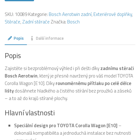
SKU:
10089
Kategorie:
Bosch Aerotwin zadní
,
Exteriérové doplňky
,
Stěrače
,
Zadní stěrače
Značka:
Bosch
Popis
Další informace
Popis
Zajistěte si bezproblémový výhled i při dešti díky
zadnímu stěrači
Bosch Aerotwin
, který je přesně navržený pro váš model TOYOTA
Corolla Wagon [E10]. Díky
rovnoměrnému přítlaku po celé délce
lišty
dosáhnete hladkého a čistého stírání bez proužků a záseků
– a to až do krajů stírané plochy.
Hlavní vlastnosti
Speciální design pro TOYOTA Corolla Wagon [E10]
–
dokonalá kompatibilita a jednoduchá instalace bez nutnosti