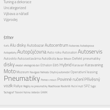
Tuning a dekorace
Uncategorized
Výbava a nářadí
Výprodej
ŠTÍTKY
Alu disky
Autocentrum
Autobazar
4x4
Autocross
Autodoprava
Autoservis
Autopůjčovna
Auto roku
Autosalon
Autopotahy
Autosklo
Autozastavárna
Autoškola
Defekt pneumatiky
Bazar
Bitcoin
disky
Hybrid
Karavaning
Ethalon E85
Karavan
ekodaň
ekologická daň
Moto
Muzeum
Operativní leasing
Navigace
Nehoda
Obytný automobil
Pneumatiky
Povinné ručení
Přívěsný
Pomoc v nouzi
vozík
Rallye
SPZ
Regály na pneumatiky
Roadhouse
Route 66
Ruční mytí
Sygic
Tachograf
Těsnění Kalina
Veterán
ÚAMK