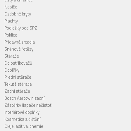
Nosiče
Ozdobné kryty
Plachty
Podložky pod SPZ
Poklice
Přídavná zrcadla
Sněhové řetězy
Stěrače
Do ostřikovačů
Doplňky
Přední stěrače
Tekuté stěrače
Zadní stěrače
Bosch Aerotwin zadní
Zástěrky (lapače nečistot)
Interiérové doplňky
Kosmetika a čištění
Oleje, aditiva, chemie