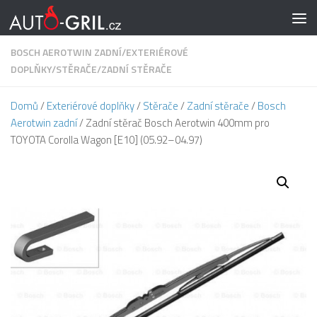
Skip to content
BOSCH AEROTWIN ZADNÍ
/
EXTERIÉROVÉ
DOPLŇKY
/
STĚRAČE
/
ZADNÍ STĚRAČE
Domů
/
Exteriérové doplňky
/
Stěrače
/
Zadní stěrače
/
Bosch
Aerotwin zadní
/ Zadní stěrač Bosch Aerotwin 400mm pro
TOYOTA Corolla Wagon [E10] (05.92–04.97)