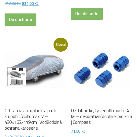
Původní
Aktuální
942,00
Kč
824,00
Kč
cena
cena
Do obchodu
byla:
je:
Do obchodu
942,00 Kč.
824,00 Kč.
Sleva!
Ochranná autoplachta proti
Ozdobné kryty ventilů modré 4
krupobití Automax M –
ks – dekorativní doplněk pro kola
430×165×119 cm | Voděodolná
| Compass
ochrana karoserie
71,00
Kč
Původní
Aktuální
2 425,00
Kč
2 172,00
Kč