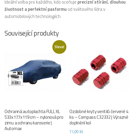
Ideální volba pro každého, kdo oceňuje
precizní stírání, dlouhou
životnost a perfektní pasformu
od světového lídra v
automobilových technologiích.
Související produkty
Sleva!
Ochranná autoplachta FULL XL
Ozdobné kryty ventilů červené 4
533x177x119 cm – nylonová pro
ks – Compass C32332 | Výrazné
zimu a ochranu karoserie |
doplnění kol
Automax
71,00
Kč