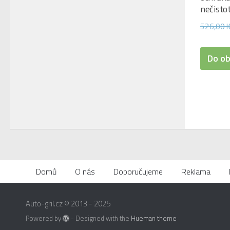
nečisto
526,00
Do o
Domů
O nás
Doporučujeme
Reklama
Auto-gril.cz © 2013 - 2025
Powered by
- Designed with the
Hueman theme