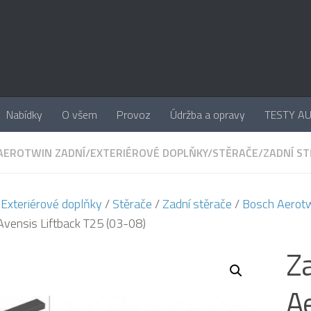
Nabídky
O všem
Provoz
Údržba a opravy
TESTY A
AEROTWIN ZADNÍ
/
EXTERIÉROVÉ DOPLŇKY
/
STĚRAČE
/
ZADNÍ S
/
Exteriérové doplňky
/
Stěrače
/
Zadní stěrače
/
Bosch Aerotw
Avensis Liftback T25 (03-08)
Za
A