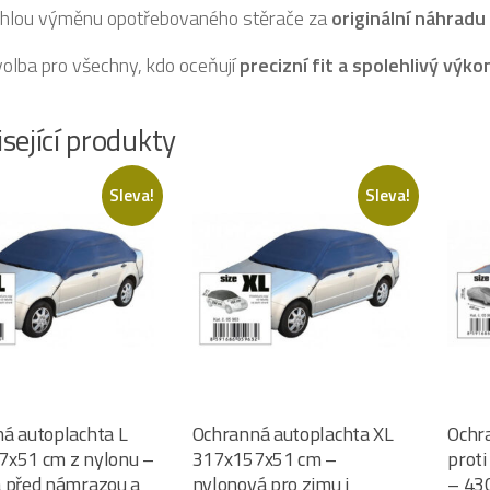
hlou výměnu opotřebovaného stěrače za
originální náhradu
 volba pro všechny, kdo oceňují
precizní fit a spolehlivý výko
sející produkty
Sleva!
Sleva!
á autoplachta L
Ochranná autoplachta XL
Ochr
x51 cm z nylonu –
317x157x51 cm –
prot
 před námrazou a
nylonová pro zimu i
– 43