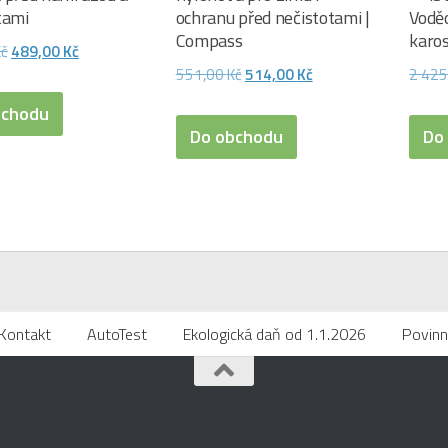
tami
ochranu před nečistotami |
Vodě
Compass
karos
Původní
Aktuální
Kč
489,00
Kč
Původní
Aktuální
551,00
Kč
514,00
Kč
2 42
cena
cena
cena
cena
byla:
je:
bchodu
byla:
je:
Do obchodu
Do
526,00 Kč.
489,00 Kč.
551,00 Kč.
514,00 Kč.
Kontakt
AutoTest
Ekologická daň od 1.1.2026
Povinn