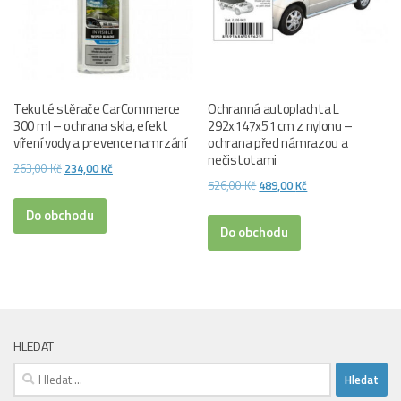
Tekuté stěrače CarCommerce
Ochranná autoplachta L
300 ml – ochrana skla, efekt
292x147x51 cm z nylonu –
víření vody a prevence namrzání
ochrana před námrazou a
nečistotami
Původní
Aktuální
263,00
Kč
234,00
Kč
Původní
Aktuální
526,00
Kč
489,00
Kč
cena
cena
cena
cena
byla:
je:
Do obchodu
byla:
je:
Do obchodu
263,00 Kč.
234,00 Kč.
526,00 Kč.
489,00 Kč.
HLEDAT
Vyhledávání