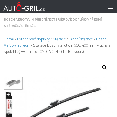
Skip to content
BOSCH AEROTWIN PŘEDNÍ
/
EXTERIÉROVÉ DOPLŇKY
/
PŘEDNÍ
STĚRAČE
/
STĚRAČE
Domů
/
Exteriérové doplňky
/
Stěrače
/
Přední stěrače
/
Bosch
Aerotwin přední
/ Stěrače Bosch Aerotwin 650/400 mm – tichý a
spolehlivý výkon pro TOYOTA C-HR (10.16–souč.)