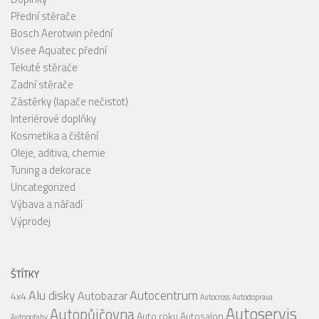
Přední stěrače
Bosch Aerotwin přední
Visee Aquatec přední
Tekuté stěrače
Zadní stěrače
Zástěrky (lapače nečistot)
Interiérové doplňky
Kosmetika a čištění
Oleje, aditiva, chemie
Tuning a dekorace
Uncategorized
Výbava a nářadí
Výprodej
ŠTÍTKY
Alu disky
Autocentrum
Autobazar
4x4
Autocross
Autodoprava
Autoservis
Autopůjčovna
Auto roku
Autosalon
Autopotahy