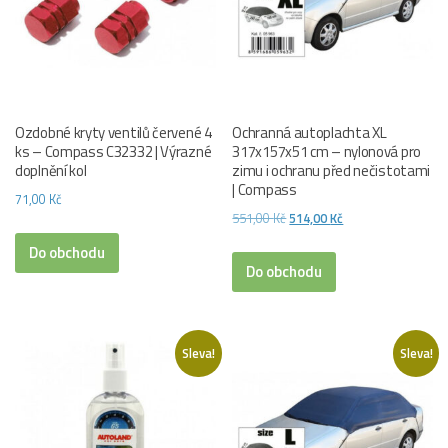
Ozdobné kryty ventilů červené 4
Ochranná autoplachta XL
ks – Compass C32332 | Výrazné
317x157x51 cm – nylonová pro
doplnění kol
zimu i ochranu před nečistotami
| Compass
71,00
Kč
Původní
Aktuální
551,00
Kč
514,00
Kč
cena
cena
Do obchodu
byla:
je:
Do obchodu
551,00 Kč.
514,00 Kč.
Sleva!
Sleva!