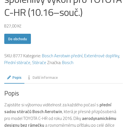
C-HR (10.16–souč.)
827,00
Kč
Do obchodu
SKU:
8777
Kategorie:
Bosch Aerotwin přední
,
Exteriérové doplňky
,
Přední stěrače
,
Stěrače
Značka:
Bosch
Popis
Další informace
Popis
Zajistěte si výbornou viditelnost za každého počasí s
přední
sadou stěračů Bosch Aerotwin
, která je přesně přizpůsobená
pro model TOYOTA C-HR od roku 2016. Díky
aerodynamickému
designu bez rámečku
a rovnoměrnému přítlaku po celé délce