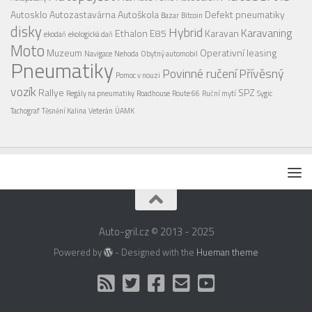
Autosklo
Autozastavárna
Autoškola
Defekt pneumatiky
Bazar
Bitcoin
disky
Hybrid
Karavaning
Ethalon E85
Karavan
ekodaň
ekologická daň
Moto
Muzeum
Operativní leasing
Navigace
Nehoda
Obytný automobil
Pneumatiky
Povinné ručení
Přívěsný
Pomoc v nouzi
vozík
Rallye
SPZ
Regály na pneumatiky
Roadhouse
Route 66
Ruční mytí
Sygic
Tachograf
Těsnění Kalina
Veterán
ÚAMK
Auto-gril.cz © 2013 - 2025
Powered by
- Designed with the
Hueman theme