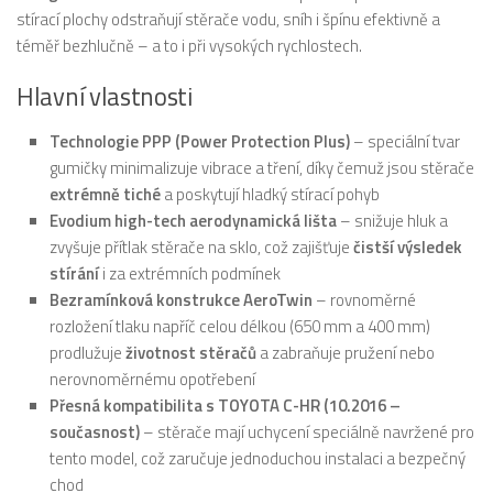
stírací plochy odstraňují stěrače vodu, sníh i špínu efektivně a
téměř bezhlučně – a to i při vysokých rychlostech.
Hlavní vlastnosti
Technologie PPP (Power Protection Plus)
– speciální tvar
gumičky minimalizuje vibrace a tření, díky čemuž jsou stěrače
extrémně tiché
a poskytují hladký stírací pohyb
Evodium high-tech aerodynamická lišta
– snižuje hluk a
zvyšuje přítlak stěrače na sklo, což zajišťuje
čistší výsledek
stírání
i za extrémních podmínek
Bezramínková konstrukce AeroTwin
– rovnoměrné
rozložení tlaku napříč celou délkou (650 mm a 400 mm)
prodlužuje
životnost stěračů
a zabraňuje pružení nebo
nerovnoměrnému opotřebení
Přesná kompatibilita s TOYOTA C-HR (10.2016 –
současnost)
– stěrače mají uchycení speciálně navržené pro
tento model, což zaručuje jednoduchou instalaci a bezpečný
chod