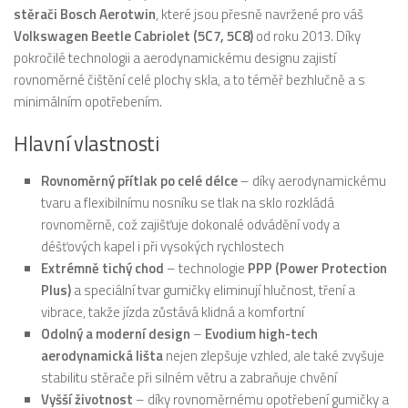
stěrači Bosch Aerotwin
, které jsou přesně navržené pro váš
Volkswagen Beetle Cabriolet (5C7, 5C8)
od roku 2013. Díky
pokročilé technologii a aerodynamickému designu zajistí
rovnoměrné čištění celé plochy skla, a to téměř bezhlučně a s
minimálním opotřebením.
Hlavní vlastnosti
Rovnoměrný přítlak po celé délce
– díky aerodynamickému
tvaru a flexibilnímu nosníku se tlak na sklo rozkládá
rovnoměrně, což zajišťuje dokonalé odvádění vody a
déšťových kapel i při vysokých rychlostech
Extrémně tichý chod
– technologie
PPP (Power Protection
Plus)
a speciální tvar gumičky eliminují hlučnost, tření a
vibrace, takže jízda zůstává klidná a komfortní
Odolný a moderní design
–
Evodium high-tech
aerodynamická lišta
nejen zlepšuje vzhled, ale také zvyšuje
stabilitu stěrače při silném větru a zabraňuje chvění
Vyšší životnost
– díky rovnoměrnému opotřebení gumičky a