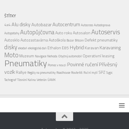
ŠTÍTKY
Alu disky
Autocentrum
Autobazar
4x4
Autocross
Autodoprava
Autoservis
Autopůjčovna
Auto roku
Autosalon
Autopotahy
Autosklo
Autozastavárna
Autoškola
Defekt pneumatiky
Bazar
Bitcoin
disky
Hybrid
Karavaning
Ethalon E85
Karavan
ekodaň
ekologická daň
Moto
Muzeum
Operativní leasing
Navigace
Nehoda
Obytný automobil
Pneumatiky
Povinné ručení
Přívěsný
Pomoc v nouzi
vozík
Rallye
SPZ
Regály na pneumatiky
Roadhouse
Route 66
Ruční mytí
Sygic
Tachograf
Těsnění Kalina
Veterán
ÚAMK