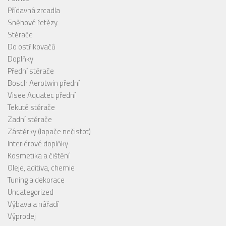
Přídavná zrcadla
Sněhové řetězy
Stěrače
Do ostřikovačů
Doplňky
Přední stěrače
Bosch Aerotwin přední
Visee Aquatec přední
Tekuté stěrače
Zadní stěrače
Zástěrky (lapače nečistot)
Interiérové doplňky
Kosmetika a čištění
Oleje, aditiva, chemie
Tuning a dekorace
Uncategorized
Výbava a nářadí
Výprodej