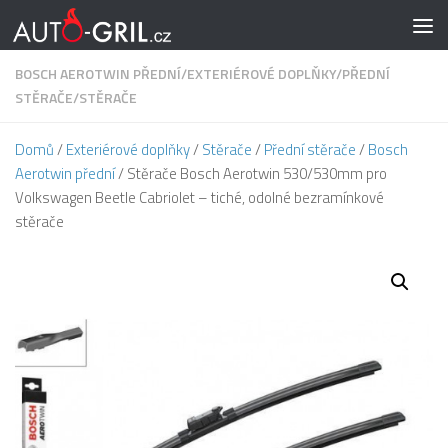
Skip to content
BOSCH AEROTWIN PŘEDNÍ
/
EXTERIÉROVÉ DOPLŇKY
/
PŘEDNÍ
STĚRAČE
/
STĚRAČE
Domů
/
Exteriérové doplňky
/
Stěrače
/
Přední stěrače
/
Bosch
Aerotwin přední
/ Stěrače Bosch Aerotwin 530/530mm pro
Volkswagen Beetle Cabriolet – tiché, odolné bezramínkové
stěrače