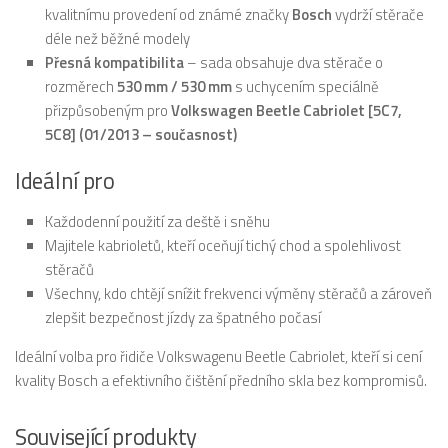
kvalitnímu provedení od známé značky
Bosch
vydrží stěrače
déle než běžné modely
Přesná kompatibilita
– sada obsahuje dva stěrače o
rozměrech
530 mm / 530 mm
s uchycením speciálně
přizpůsobeným pro
Volkswagen Beetle Cabriolet [5C7,
5C8] (01/2013 – současnost)
Ideální pro
Každodenní použití za deště i sněhu
Majitele kabrioletů, kteří oceňují tichý chod a spolehlivost
stěračů
Všechny, kdo chtějí snížit frekvenci výměny stěračů a zároveň
zlepšit bezpečnost jízdy za špatného počasí
Ideální volba pro řidiče Volkswagenu Beetle Cabriolet, kteří si cení
kvality Bosch a efektivního čištění předního skla bez kompromisů.
Související produkty