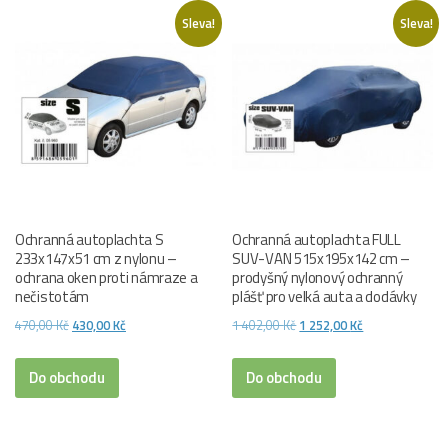
Sleva!
Sleva!
Ochranná autoplachta S
Ochranná autoplachta FULL
233x147x51 cm z nylonu –
SUV-VAN 515x195x142 cm –
ochrana oken proti námraze a
prodyšný nylonový ochranný
nečistotám
plášť pro velká auta a dodávky
Původní
Aktuální
Původní
Aktuální
470,00
Kč
430,00
Kč
1 402,00
Kč
1 252,00
Kč
cena
cena
cena
cena
byla:
je:
byla:
je:
Do obchodu
Do obchodu
470,00 Kč.
430,00 Kč.
1
1
402,00 Kč.
252,00 Kč.