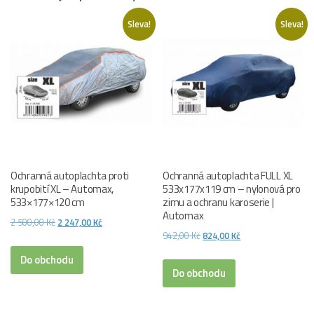
Sleva!
Sleva!
Ochranná autoplachta proti
Ochranná autoplachta FULL XL
krupobití XL – Automax,
533x177x119 cm – nylonová pro
533×177×120 cm
zimu a ochranu karoserie |
Automax
Původní
Aktuální
2 500,00
Kč
2 247,00
Kč
Původní
Aktuální
942,00
Kč
824,00
Kč
cena
cena
cena
cena
byla:
je:
Do obchodu
byla:
je:
Do obchodu
2
2
942,00 Kč.
824,00 Kč.
500,00 Kč.
247,00 Kč.