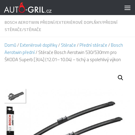
Skip to content
BOSCH AEROTWIN PŘEDNÍ
/
EXTERIÉROVÉ DOPLŇKY
/
PŘEDNÍ
STĚRAČE
/
STĚRAČE
Domů
/
Exteriérové doplňky
/
Stěrače
/
Přední stěrače
/
Bosch
Aerotwin přední
/ Stěrače Bosch Aerotwin 530/530mm pro
ŠKODA Superb [3U4] (12.01–10.04) – tichý a spolehlivý výkon