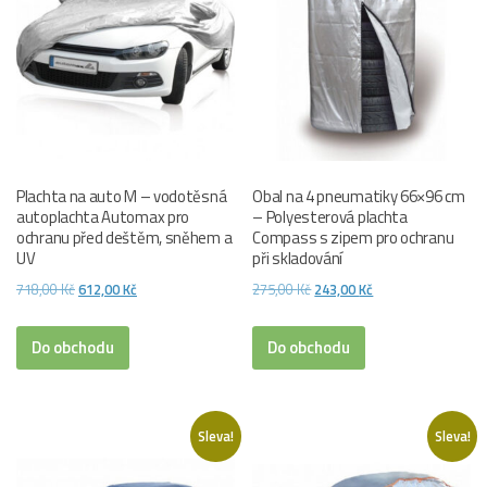
Plachta na auto M – vodotěsná
Obal na 4 pneumatiky 66×96 cm
autoplachta Automax pro
– Polyesterová plachta
ochranu před deštěm, sněhem a
Compass s zipem pro ochranu
UV
při skladování
Původní
Aktuální
Původní
Aktuální
718,00
Kč
612,00
Kč
275,00
Kč
243,00
Kč
cena
cena
cena
cena
byla:
je:
byla:
je:
Do obchodu
Do obchodu
718,00 Kč.
612,00 Kč.
275,00 Kč.
243,00 Kč.
Sleva!
Sleva!