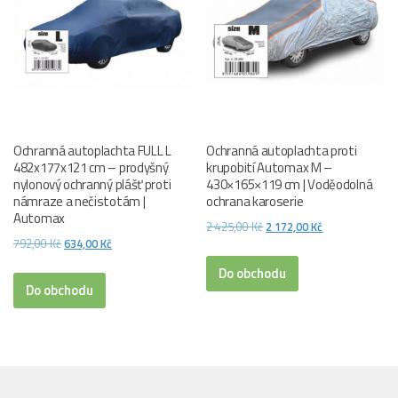
Ochranná autoplachta FULL L
Ochranná autoplachta proti
482x177x121 cm – prodyšný
krupobití Automax M –
nylonový ochranný plášť proti
430×165×119 cm | Voděodolná
námraze a nečistotám |
ochrana karoserie
Automax
Původní
Aktuální
2 425,00
Kč
2 172,00
Kč
Původní
Aktuální
792,00
Kč
634,00
Kč
cena
cena
cena
cena
byla:
je:
Do obchodu
byla:
je:
Do obchodu
2
2
792,00 Kč.
634,00 Kč.
425,00 Kč.
172,00 Kč.