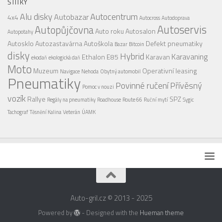
ŠTÍTKY
Alu disky
Autocentrum
Autobazar
4x4
Autocross
Autodoprava
Autoservis
Autopůjčovna
Auto roku
Autosalon
Autopotahy
Autosklo
Autozastavárna
Autoškola
Defekt pneumatiky
Bazar
Bitcoin
disky
Hybrid
Karavaning
Ethalon E85
Karavan
ekodaň
ekologická daň
Moto
Muzeum
Operativní leasing
Navigace
Nehoda
Obytný automobil
Pneumatiky
Povinné ručení
Přívěsný
Pomoc v nouzi
vozík
Rallye
SPZ
Regály na pneumatiky
Roadhouse
Route 66
Ruční mytí
Sygic
Tachograf
Těsnění Kalina
Veterán
ÚAMK
Auto-gril.cz © 2013 - 2025
Powered by
- Designed with the
Hueman theme