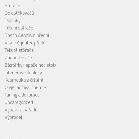
Stěrače
Do ostřikovačů
Doplňky
Přední stěrače
Bosch Aerotwin přední
Visee Aquatec přední
Tekuté stěrače
Zadní stěrače
Zástěrky (lapače nečistot)
Interiérové doplňky
Kosmetika a čištění
Oleje, aditiva, chemie
Tuning a dekorace
Uncategorized
Výbava a nářadí
Výprodej