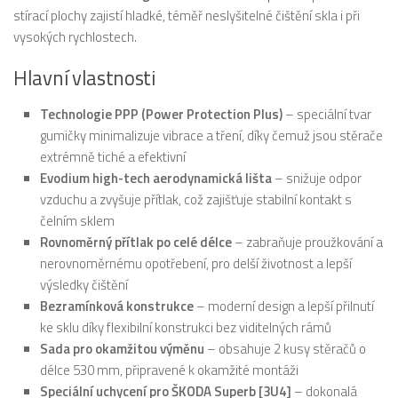
stírací plochy zajistí hladké, téměř neslyšitelné čištění skla i při
vysokých rychlostech.
Hlavní vlastnosti
Technologie PPP (Power Protection Plus)
– speciální tvar
gumičky minimalizuje vibrace a tření, díky čemuž jsou stěrače
extrémně tiché a efektivní
Evodium high-tech aerodynamická lišta
– snižuje odpor
vzduchu a zvyšuje přítlak, což zajišťuje stabilní kontakt s
čelním sklem
Rovnoměrný přítlak po celé délce
– zabraňuje proužkování a
nerovnoměrnému opotřebení, pro delší životnost a lepší
výsledky čištění
Bezramínková konstrukce
– moderní design a lepší přilnutí
ke sklu díky flexibilní konstrukci bez viditelných rámů
Sada pro okamžitou výměnu
– obsahuje 2 kusy stěračů o
délce 530 mm, připravené k okamžité montáži
Speciální uchycení pro ŠKODA Superb [3U4]
– dokonalá