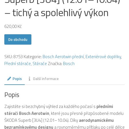
– tichý a spolehlivý výkon
620,00
Kč
Do obchodu
SKU:
8753
Kategorie:
Bosch Aerotwin přední
,
Exteriérové doplňky
,
Přední stěrače
,
Stěrače
Značka:
Bosch
Popis
Další informace
Popis
Zajistěte si bezchybný výhled za každého počasí s
předními
stěrači Bosch Aerotwin
, které jsou přesně přizpůsobené modelu
ŠKODA Superb [3U4] (12.01–10.04). Díky
aerodynamickému
bezramínkovému designu
a rovnoměrnému přítlaku po celé délce