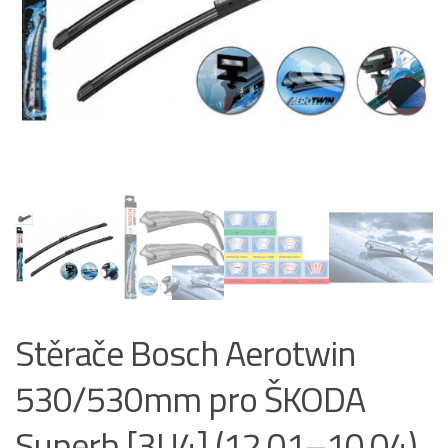
Stěrače Bosch Aerotwin
530/530mm pro ŠKODA
Superb [3U4] (12.01–10.04)