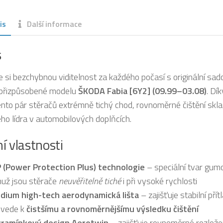
is
Další informace
s
te si bezchybnou viditelnost za každého počasí s originální sa
přizpůsobené modelu
ŠKODA Fabia [6Y2] (09.99–03.08)
. Dí
tento pár stěračů extrémně tichý chod, rovnoměrné čištění skla
ho lídra v automobilových doplňcích.
í vlastnosti
 (Power Protection Plus) technologie
– speciální tvar gumov
už jsou stěrače
neuvěřitelně tiché
i při vysoké rychlosti
dium high-tech aerodynamická lišta
– zajišťuje stabilní pří
 vede k
čistšímu a rovnoměrnějšímu výsledku čištění
ramínkový design Aerotwin
– zajišťuje rovnoměrné rozložen