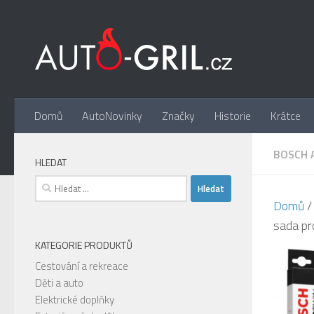
Skip to content
Domů
AutoNovinky
Značky
Historie
Krátce
BOSCH 
HLEDAT
Vyhledávání
Domů
sada pr
KATEGORIE PRODUKTŮ
Cestování a rekreace
Děti a auto
Elektrické doplňky