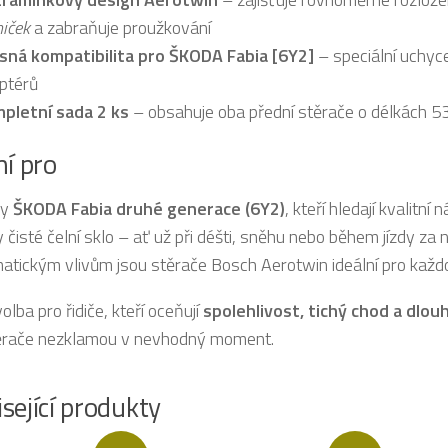
iček
a zabraňuje proužkování
sná kompatibilita pro ŠKODA Fabia [6Y2]
– speciální uchyce
ptérů
pletní sada 2 ks
– obsahuje oba přední stěrače o délkách 5
ní pro
ky
ŠKODA Fabia druhé generace (6Y2)
, kteří hledají kvalitní
 čisté čelní sklo – ať už při déšti, sněhu nebo během jízdy za
imatickým vlivům jsou stěrače Bosch Aerotwin ideální pro každ
volba pro řidiče, kteří oceňují
spolehlivost, tichý chod a dlou
ěrače nezklamou v nevhodný moment.
sející produkty