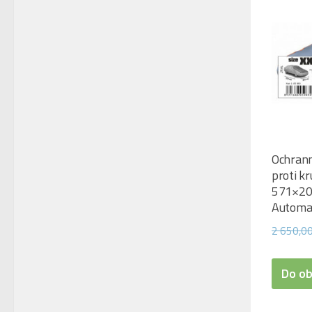
Ochrann
proti kr
571×20
Automa
2 650,0
Do o