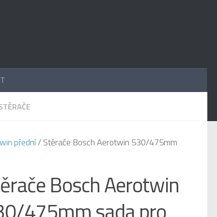
UT
STĚRAČE
win přední
/ Stěrače Bosch Aerotwin 530/475mm
těrače Bosch Aerotwin
30/475mm sada pro