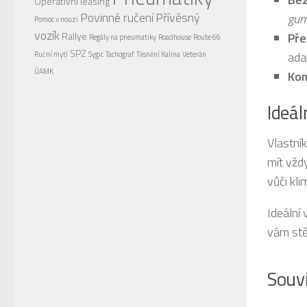
Operativní leasing
Povinné ručení
Přívěsný
gum
Pomoc v nouzi
vozík
Rallye
Pře
Regály na pneumatiky
Roadhouse
Route 66
SPZ
ada
Ruční mytí
Sygic
Tachograf
Těsnění Kalina
Veterán
ÚAMK
Kom
Ideál
Vlastní
mít vždy
vůči kl
Ideální 
vám st
Souvi