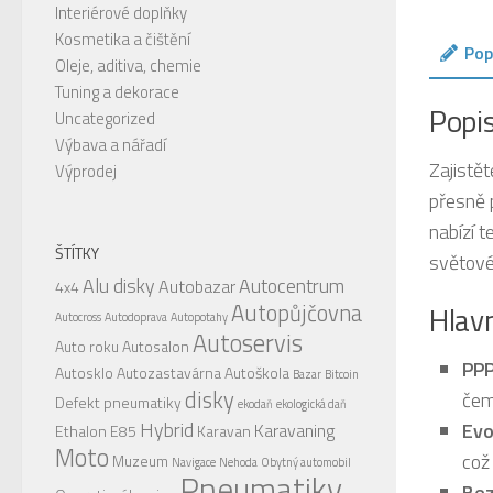
Interiérové doplňky
Kosmetika a čištění
Pop
Oleje, aditiva, chemie
Tuning a dekorace
Popi
Uncategorized
Výbava a nářadí
Zajistě
Výprodej
přesně 
nabízí 
ŠTÍTKY
světové
Alu disky
Autocentrum
Autobazar
4x4
Autopůjčovna
Hlavn
Autocross
Autodoprava
Autopotahy
Autoservis
Auto roku
Autosalon
PPP
Autosklo
Autozastavárna
Autoškola
Bazar
Bitcoin
disky
čem
Defekt pneumatiky
ekodaň
ekologická daň
Hybrid
Evo
Karavaning
Ethalon E85
Karavan
Moto
což
Muzeum
Navigace
Nehoda
Obytný automobil
Pneumatiky
Bez