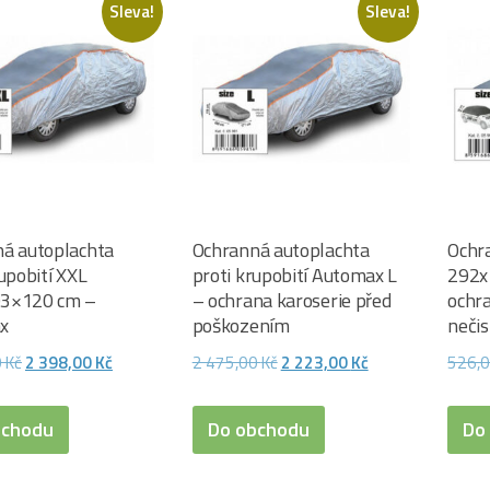
Sleva!
Sleva!
á autoplachta
Ochranná autoplachta
Ochr
upobití XXL
proti krupobití Automax L
292x
3×120 cm –
– ochrana karoserie před
ochr
x
poškozením
neči
Původní
Aktuální
Původní
Aktuální
0
Kč
2 398,00
Kč
2 475,00
Kč
2 223,00
Kč
526,
cena
cena
cena
cena
byla:
je:
byla:
je:
bchodu
Do obchodu
Do
2
2
2
2
650,00 Kč.
398,00 Kč.
475,00 Kč.
223,00 Kč.