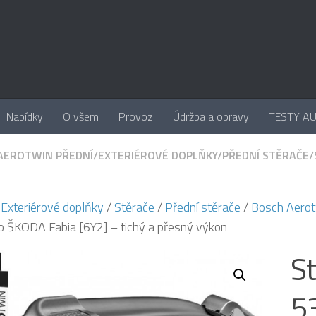
Nabídky
O všem
Provoz
Údržba a opravy
TESTY A
AEROTWIN PŘEDNÍ
/
EXTERIÉROVÉ DOPLŇKY
/
PŘEDNÍ STĚRAČE
/
/
Exteriérové doplňky
/
Stěrače
/
Přední stěrače
/
Bosch Aerot
o ŠKODA Fabia [6Y2] – tichý a přesný výkon
S
5