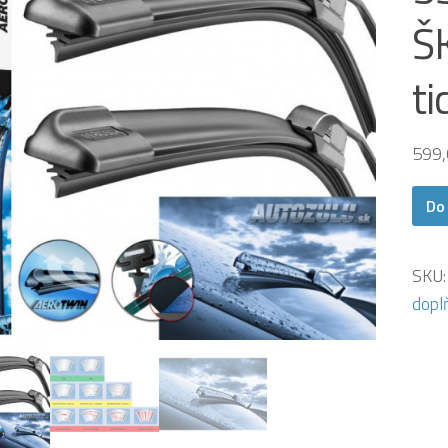
Š
ti
599
Do
SKU
dopl