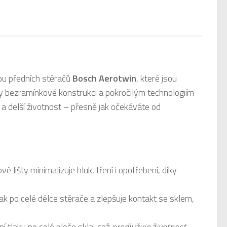
dou předních stěračů
Bosch Aerotwin
, které jsou
ky bezramínkové konstrukci a pokročilým technologiím
 a delší životnost – přesně jak očekáváte od
é lišty minimalizuje hluk, tření i opotřebení, díky
tlak po celé délce stěrače a zlepšuje kontakt se sklem,
í tlaku po celé ploše skla, což
prodlužuje životnost