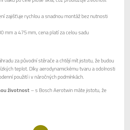
ní zajišťuje rychlou a snadnou montáž bez nutnosti
30 mm a 475 mm, cena platí za celou sadu
 náhradu za původní stěrače a chtějí mít jistotu, že budou
 nízkých teplot. Díky aerodynamickému tvaru a odolnosti
odenní použití i v náročných podmínkách.
hou životnost
– s Bosch Aerotwin máte jistotu, že