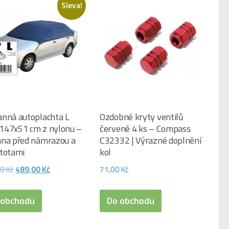
Sleva!
anná autoplachta L
Ozdobné kryty ventilů
147x51 cm z nylonu –
červené 4 ks – Compass
ana před námrazou a
C32332 | Výrazné doplnění
stotami
kol
Původní
Aktuální
00
Kč
489,00
Kč
71,00
Kč
cena
cena
byla:
je:
 obchodu
Do obchodu
526,00 Kč.
489,00 Kč.