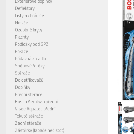
Exteriérové doplňky
Deflektory
Lišty a chrániče
Nosiče
Ozdobné kryty
Plachty
Podložky pod SPZ
Poklice
Přídavná zrcadla
Sněhové řetězy
Stěrače
Do ostřikovačů
Doplňky
Přední stěrače
Bosch Aerotwin přední
Visee Aquatec přední
Tekuté stěrače
Zadní stěrače
Zástěrky (lapače nečistot)