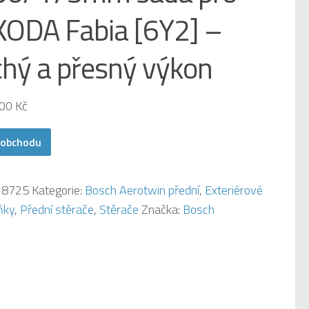
KODA Fabia [6Y2] –
chý a přesný výkon
,00
Kč
 obchodu
:
8725
Kategorie:
Bosch Aerotwin přední
,
Exteriérové
ňky
,
Přední stěrače
,
Stěrače
Značka:
Bosch