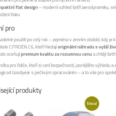
paktní flat design
– moderní vzhled šetří aerodynamiku, sniž
ožení tlaku
ní pro
videlné použití po celý rok – zejména v zimním období, kdy je 
itele CITROËN C6, kteří hledají
originální náhradu s vyšší ž
 kdo oceňují
premium kvalitu za rozumnou cenu
a chtějí šet
volba pro řidiče, kteří si cení bezpečnosti, jasnějšího výhledu 
ogii od Goodyear s pečlivým zpracováním – a to vše pro spolehl
sející produkty
Sleva!