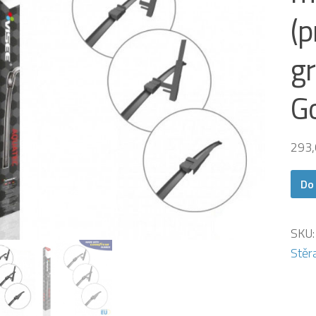
(p
gr
G
293
Do
SKU
Stěr