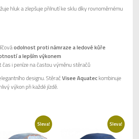
uje hluk a zlepšuje přilnutí ke sklu díky rovnoměrnému
klíčová
odolnost proti námraze a ledové kůře
ivotností a lepším výkonem
řit čas i peníze na častou výměnu stěračů
a elegantního designu. Stěrač
Visee Aquatec
kombinuje
ivý výkon při každé jízdě.
Sleva!
Sleva!