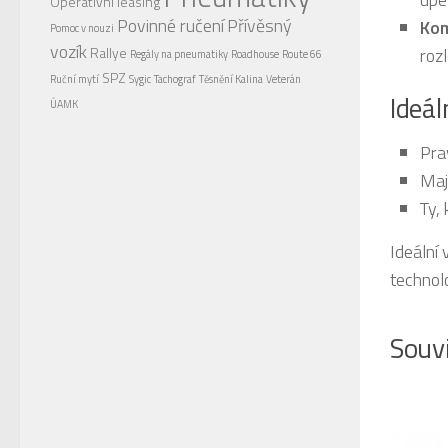
Operativní leasing
Povinné ručení
Přívěsný
Kom
Pomoc v nouzi
vozík
Rallye
rozl
Regály na pneumatiky
Roadhouse
Route 66
SPZ
Ruční mytí
Sygic
Tachograf
Těsnění Kalina
Veterán
Ideál
ÚAMK
Pra
Maj
Ty,
Ideální 
technol
Souvi