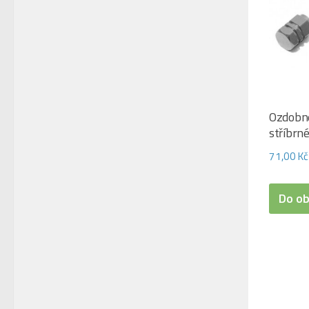
Ozdobné
stříbrn
71,00
Kč
Do o