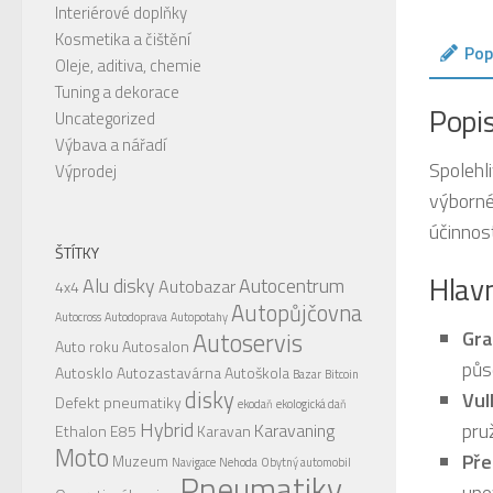
Interiérové doplňky
Kosmetika a čištění
Pop
Oleje, aditiva, chemie
Tuning a dekorace
Popi
Uncategorized
Výbava a nářadí
Spolehli
Výprodej
výborné
účinnost
ŠTÍTKY
Hlavn
Alu disky
Autocentrum
Autobazar
4x4
Autopůjčovna
Autocross
Autodoprava
Autopotahy
Gra
Autoservis
Auto roku
Autosalon
půs
Autosklo
Autozastavárna
Autoškola
Bazar
Bitcoin
disky
Vul
Defekt pneumatiky
ekodaň
ekologická daň
Hybrid
pru
Karavaning
Ethalon E85
Karavan
Moto
Pře
Muzeum
Navigace
Nehoda
Obytný automobil
Pneumatiky
upe