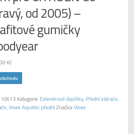
ravý, od 2005) –
afitové gumičky
oodyear
,00
Kč
 obchodu
:
10613
Kategorie:
Exteriérové doplňky
,
Přední stěrače
,
ače
,
Visee Aquatec přední
Značka:
Visee