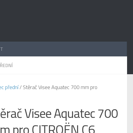
UT
PŘEDNÍ
ec přední
/ Stěrač Visee Aquatec 700 mm pro
těrač Visee Aquatec 700
m pro CITROËN C6