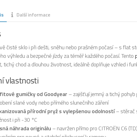
is
Další informace
s
vě čisté sklo i při dešti, sněhu nebo prašném počasí – s flat 
ho výhledu a bezpečné jízdy za téměř každého počasí. Tento
, tichý chod a dlouhou životnost, ideálně doplňuje vzhled i f
í vlastnosti
fitové gumičky od Goodyear
– zajišťují jemný a tichý pohyb
obení slané vody nebo přímého slunečního záření
kanizovaná přírodní pryž s vylepšenou odolností
– stěrač 
žnost i při -30 °C
sná náhrada originálu
– navržen přímo pro CITROËN C6 (TD) 
vněním pro pevné a stabilní přichycení k ramenu