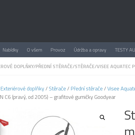
Nabídky
O všem
Provoz
Údržba a opravy
TESTY A
ÉROVÉ DOPLŇKY
/
PŘEDNÍ STĚRAČE
/
STĚRAČE
/
VISEE AQUATEC 
/
Exteriérové doplňky
/
Stěrače
/
Přední stěrače
/
Visee Aquat
 C6 (pravý, od 2005) – grafitové gumičky Goodyear
S
m