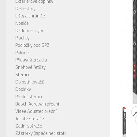
Exteriérové doplňky
Deflektory
Lišty a chrániče
Nosiče
Ozdobné kryty
Plachty
Podložky pod SPZ
Poklice
Přídavná zrcadla
Sněhové řetězy
Stěrače
Do ostřikovačů
Doplňky
Přední stěrače
Bosch Aerotwin přední
Visee Aquatec přední
Tekuté stěrače
Zadní stěrače
Zástěrky (lapače nečistot)