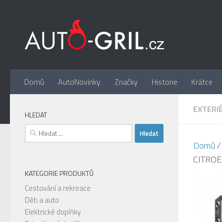
Skip to content
Domů
AutoNovinky
Značky
Historie
Krátce
EXTERI
HLEDAT
Vyhledávání
Domů
CITROËN
KATEGORIE PRODUKTŮ
Cestování a rekreace
Děti a auto
Elektrické doplňky