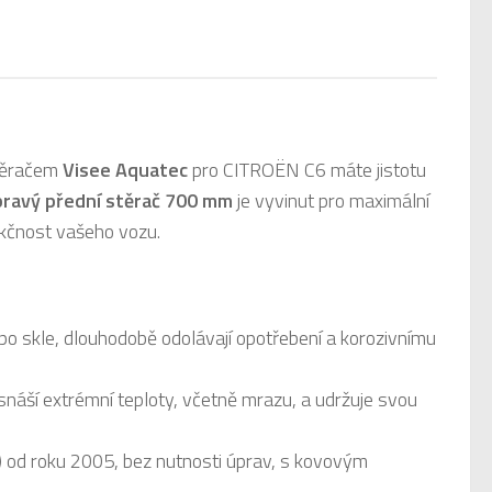
stěračem
Visee Aquatec
pro CITROËN C6 máte jistotu
pravý přední stěrač 700 mm
je vyvinut pro maximální
unkčnost vašeho vozu.
 po skle, dlouhodobě odolávají opotřebení a korozivnímu
snáší extrémní teploty, včetně mrazu, a udržuje svou
od roku 2005, bez nutnosti úprav, s kovovým