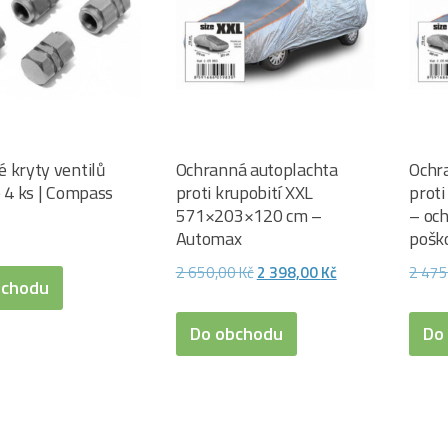
 kryty ventilů
Ochranná autoplachta
Ochr
é 4 ks | Compass
proti krupobití XXL
proti
571×203×120 cm –
– och
Automax
pošk
Původní
Aktuální
2 650,00
Kč
2 398,00
Kč
2 47
bchodu
cena
cena
byla:
je:
Do obchodu
Do
2
2
650,00 Kč.
398,00 Kč.