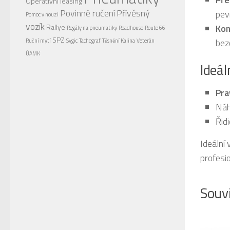
Operativní leasing
Povinné ručení
Přívěsný
pev
Pomoc v nouzi
vozík
Rallye
Kom
Regály na pneumatiky
Roadhouse
Route 66
SPZ
bez
Ruční mytí
Sygic
Tachograf
Těsnění Kalina
Veterán
ÚAMK
Ideál
Pra
Náh
Řidi
Ideální 
profesio
Souvi