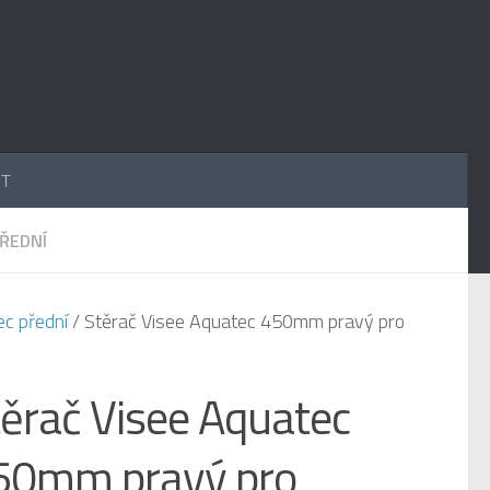
UT
PŘEDNÍ
ec přední
/ Stěrač Visee Aquatec 450mm pravý pro
ěrač Visee Aquatec
50mm pravý pro