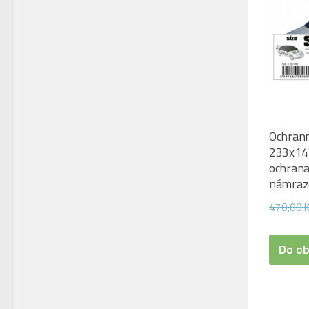
Ochrann
233x147
ochrana
námraze
470,00
Do o