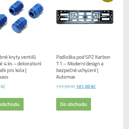
bné kryty ventilů
Podložka pod SPZ Karbon
 4 ks – dekorativní
T1 – Moderní design a
ěk pro kola |
bezpečné uchycení |
ass
Automax
Původní
Aktuální
0
Kč
135,00
Kč
101,00
Kč
cena
cena
byla:
je:
 obchodu
Do obchodu
135,00 Kč.
101,00 Kč.