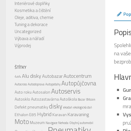
Interiérové doplňky
Kosmetika a čištění
Pop
Oleje, aditiva, chemie
Tuning a dekorace
Popi
Uncategorized
Výbava a nářadí
Spolehl
Výprodej
na vaš
bezprob
ŠTÍTKY
Hlavn
Alu disky
Autocentrum
Autobazar
4x4
Autopůjčovna
Autocross
Autodoprava
Autopotahy
Gum
Autoservis
Auto roku
Autosalon
Gra
Autosklo
Autozastavárna
Autoškola
Bazar
Bitcoin
disky
mra
Defekt pneumatiky
ekodaň
ekologická daň
Hybrid
Vys
Karavaning
Ethalon E85
Karavan
Moto
pru
Muzeum
Navigace
Nehoda
Obytný automobil
Pneumatiky
Pře