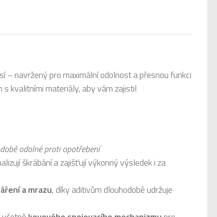
así – navržený pro maximální odolnost a přesnou funkci
s kvalitními materiály, aby vám zajistil
době odolné proti opotřebení
alizují škrábání a zajišťují výkonný výsledek i za
áření a mrazu
, díky aditivům dlouhodobě udržuje
, včetně
kovového spojovacího mechanizmu
pro