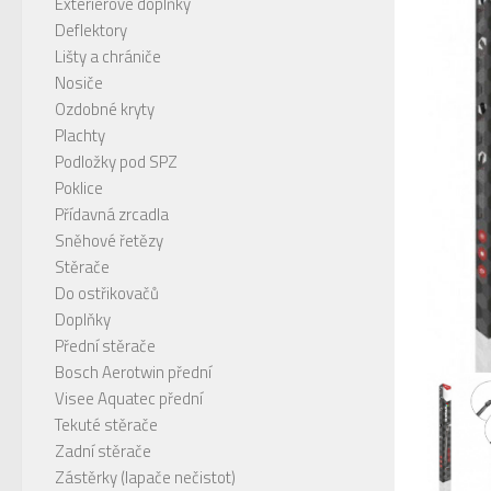
Exteriérové doplňky
Deflektory
Lišty a chrániče
Nosiče
Ozdobné kryty
Plachty
Podložky pod SPZ
Poklice
Přídavná zrcadla
Sněhové řetězy
Stěrače
Do ostřikovačů
Doplňky
Přední stěrače
Bosch Aerotwin přední
Visee Aquatec přední
Tekuté stěrače
Zadní stěrače
Zástěrky (lapače nečistot)