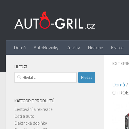
Skip to content
Domů
AutoNovinky
Značky
Historie
Krátce
EXTERI
HLEDAT
Vyhledávání
Domů
CITROË
KATEGORIE PRODUKTŮ
Cestování a rekreace
Děti a auto
Elektrické doplňky