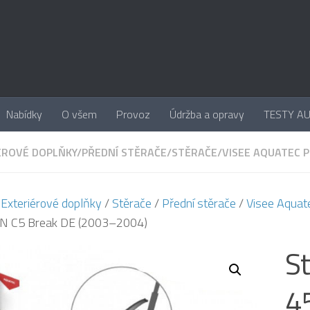
Nabídky
O všem
Provoz
Údržba a opravy
TESTY A
ÉROVÉ DOPLŇKY
/
PŘEDNÍ STĚRAČE
/
STĚRAČE
/
VISEE AQUATEC 
/
Exteriérové doplňky
/
Stěrače
/
Přední stěrače
/
Visee Aquat
N C5 Break DE (2003–2004)
St
4