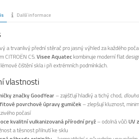
is
Další informace
s
ivý a trvanlivý přední stěrač pro jasný výhled za každého poč
em CITROËN C5.
Visee Aquatec
kombinuje moderní flat design 
lémové čištění skla i při extrémních podmínkách.
í vlastnosti
ičky značky GoodYear
– zajišťují hladký a tichý chod,
dlouho
fitové povrchové úpravy gumiček
– zlepšují kluznost, minim
zivého počasí
oce kvalitní vulkanizovaná přírodní pryž
– odolná vůči
UV z
žnost a těsnost přilnutí ke sklu
sná náhrada originálu
– kompatibilní s původním upevněním