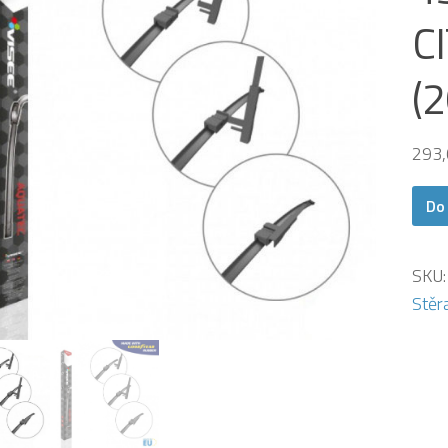
C
(
293
Do
SKU
Stěr