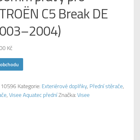
ITROËN C5 Break DE
2003–2004)
,00
Kč
 obchodu
:
10596
Kategorie:
Exteriérové doplňky
,
Přední stěrače
,
ače
,
Visee Aquatec přední
Značka:
Visee