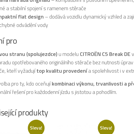
né a stabilní spojení s ramenem stěrače
paktní flat design
– dodává vozidlu dynamický vzhled a zaji
chybné odvádění vody
ní pro
vou stranu (spolujezdce)
u modelu
CITROËN C5 Break DE
v
radu opotřebovaného originálního stěrače bez nutnosti úprav
če, kteří vyžadují
top kvalitu provedení
a spolehlivost i v ex
volba pro ty, kdo oceňují
kombinaci výkonu, trvanlivosti a p
nální řešení pro každodenní jízdu s jistotou a pohodlím.
sející produkty
Sleva!
Sleva!