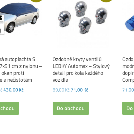
á autoplachta S
Ozdobné kryty ventilů
Ozdo
x51 cm z nylonu –
LEBKY Automax – Stylový
modré
 oken proti
detail pro kola každého
dopln
 a nečistotám
vozidla
Comp
Původní
Aktuální
Původní
Aktuální
Kč
430,00
Kč
89,00
Kč
71,00
Kč
71,0
cena
cena
cena
cena
byla:
je:
byla:
je:
bchodu
Do obchodu
Do
470,00 Kč.
430,00 Kč.
89,00 Kč.
71,00 Kč.