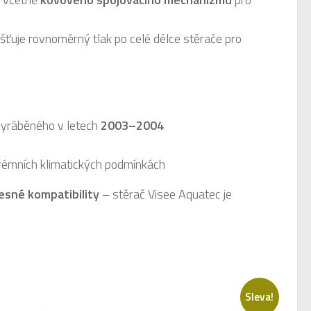
šťuje rovnoměrný tlak po celé délce stěrače pro
yráběného v letech
2003–2004
trémních klimatických podmínkách
řesné kompatibility
– stěrač Visee Aquatec je
Sleva!