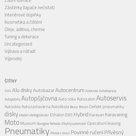
Zadní stěrače
Zástěrky (lapače nečistot)
Interiérové doplňky
Kosmetika a čištění
Oleje, aditiva, chemie
Tuning a dekorace
Uncategorized
Výbava a nářadí
Výprodej
ŠTÍTKY
Alu disky
Autocentrum
Autobazar
4x4
Autocross
Autodoprava
Autoservis
Autopůjčovna
Auto roku
Autosalon
Autopotahy
Autosklo
Autozastavárna
Autoškola
Defekt pneumatiky
Bazar
Bitcoin
disky
Hybrid
Karavaning
Ethalon E85
Karavan
ekodaň
ekologická daň
Moto
Muzeum
Operativní leasing
Navigace
Nehoda
Obytný automobil
Pneumatiky
Povinné ručení
Přívěsný
Pomoc v nouzi