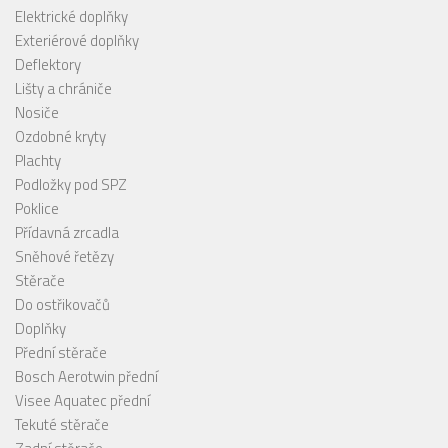
Elektrické doplňky
Exteriérové doplňky
Deflektory
Lišty a chrániče
Nosiče
Ozdobné kryty
Plachty
Podložky pod SPZ
Poklice
Přídavná zrcadla
Sněhové řetězy
Stěrače
Do ostřikovačů
Doplňky
Přední stěrače
Bosch Aerotwin přední
Visee Aquatec přední
Tekuté stěrače