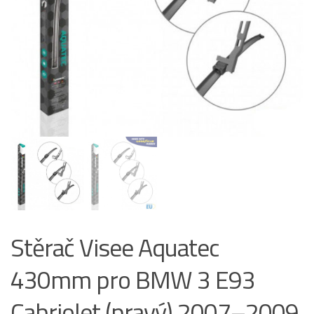
Stěrač Visee Aquatec
430mm pro BMW 3 E93
Cabriolet (pravý) 2007–2009