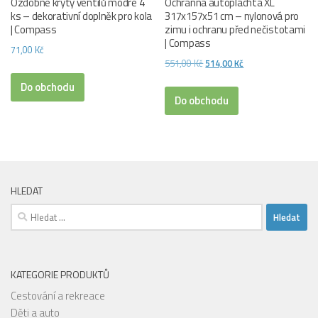
Ozdobné kryty ventilů modré 4
Ochranná autoplachta XL
ks – dekorativní doplněk pro kola
317x157x51 cm – nylonová pro
| Compass
zimu i ochranu před nečistotami
| Compass
71,00
Kč
Původní
Aktuální
551,00
Kč
514,00
Kč
cena
cena
Do obchodu
byla:
je:
Do obchodu
551,00 Kč.
514,00 Kč.
HLEDAT
Vyhledávání
KATEGORIE PRODUKTŮ
Cestování a rekreace
Děti a auto