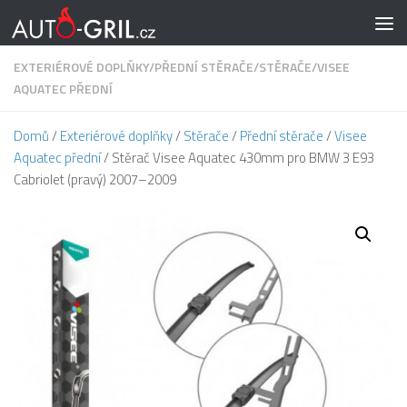
Skip to content
EXTERIÉROVÉ DOPLŇKY
/
PŘEDNÍ STĚRAČE
/
STĚRAČE
/
VISEE
AQUATEC PŘEDNÍ
Domů
/
Exteriérové doplňky
/
Stěrače
/
Přední stěrače
/
Visee
Aquatec přední
/ Stěrač Visee Aquatec 430mm pro BMW 3 E93
Cabriolet (pravý) 2007–2009