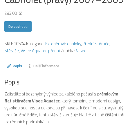
293,00
Kč
Do obchodu
SKU:
10504
Kategorie:
Exteriérové doplňky
,
Přední stěrače
,
Stěrače
,
Visee Aquatec přední
Značka:
Visee
Popis
Další informace
Popis
Zajistěte si bezchybný výhled za každého počasí s
prémiovým
flat stěračem Visee Aquatec
, který kombinuje moderní design,
vysokou odolnost a dokonalou přilnavost k čelnímu sklu. Vyvinutý
pro náročné řidiče, tento stěrač zaručuje hladké a tiché čištění i při
extrémních podmínkách.