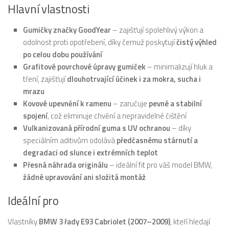
Hlavní vlastnosti
Gumičky značky GoodYear
– zajišťují spolehlivý výkon a
odolnost proti opotřebení, díky čemuž poskytují
čistý výhled
po celou dobu používání
Grafitové povrchové úpravy gumiček
– minimalizují hluk a
tření, zajišťují
dlouhotrvající účinek i za mokra, sucha i
mrazu
Kovové upevnění k ramenu
– zaručuje
pevné a stabilní
spojení
, což eliminuje chvění a nepravidelné čištění
Vulkanizovaná přírodní guma s UV ochranou
– díky
speciálním aditivům odolává
předčasnému stárnutí a
degradaci od slunce i extrémních teplot
Přesná náhrada originálu
– ideální fit pro váš model BMW,
žádné upravování ani složitá montáž
Ideální pro
Vlastníky
BMW 3 řady E93 Cabriolet (2007–2009)
, kteří hledají