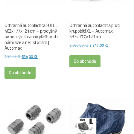
Ochranná autoplachta FULL L
Ochranná autoplachta proti
482x177x121 cm – prodyšný
krupobití XL – Automax,
nylonový ochranný plášť proti
533×177×120 cm
námraze a nečistotám |
Původní
Aktuální
2 500,00
Kč
2 247,00
Kč
Automax
cena
cena
Původní
Aktuální
792,00
Kč
634,00
Kč
byla:
je:
Do obchodu
cena
cena
2
2
byla:
je:
Do obchodu
500,00 Kč.
247,00 Kč.
792,00 Kč.
634,00 Kč.