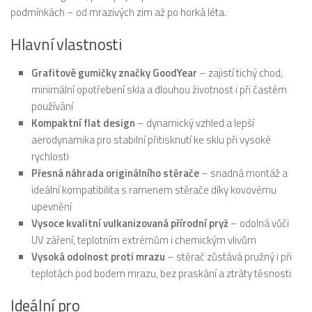
podmínkách – od mrazivých zim až po horká léta.
Hlavní vlastnosti
Grafitové gumičky značky GoodYear
– zajistí tichý chod,
minimální opotřebení skla a dlouhou životnost i při častém
používání
Kompaktní flat design
– dynamický vzhled a lepší
aerodynamika pro stabilní přitisknutí ke sklu při vysoké
rychlosti
Přesná náhrada originálního stěrače
– snadná montáž a
ideální kompatibilita s ramenem stěrače díky kovovému
upevnění
Vysoce kvalitní vulkanizovaná přírodní pryž
– odolná vůči
UV záření, teplotním extrémům i chemickým vlivům
Vysoká odolnost proti mrazu
– stěrač zůstává pružný i při
teplotách pod bodem mrazu, bez praskání a ztráty těsnosti
Ideální pro