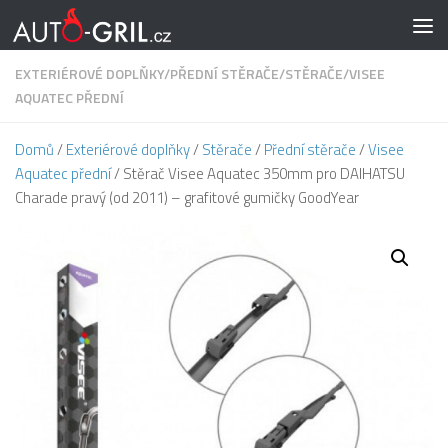
Skip to content
EXTERIÉROVÉ DOPLŇKY
/
PŘEDNÍ STĚRAČE
/
STĚRAČE
/
VISEE
AQUATEC PŘEDNÍ
Domů
/
Exteriérové doplňky
/
Stěrače
/
Přední stěrače
/
Visee
Aquatec přední
/ Stěrač Visee Aquatec 350mm pro DAIHATSU
Charade pravý (od 2011) – grafitové gumičky GoodYear