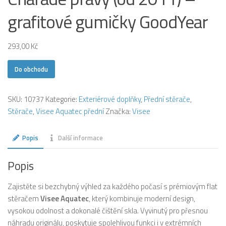
grafitové gumičky GoodYear
293,00
Kč
Do obchodu
SKU:
10737
Kategorie:
Exteriérové doplňky
,
Přední stěrače
,
Stěrače
,
Visee Aquatec přední
Značka:
Visee
Popis
Další informace
Popis
Zajistěte si bezchybný výhled za každého počasí s prémiovým flat
stěračem
Visee Aquatec
, který kombinuje moderní design,
vysokou odolnost a dokonalé čištění skla. Vyvinutý pro přesnou
náhradu originálu, poskytuje spolehlivou funkci i v extrémních