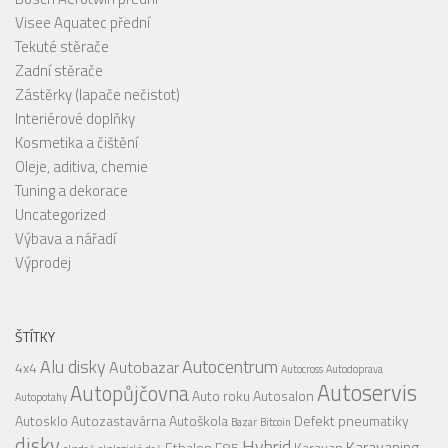
Visee Aquatec přední
Tekuté stěrače
Zadní stěrače
Zástěrky (lapače nečistot)
Interiérové doplňky
Kosmetika a čištění
Oleje, aditiva, chemie
Tuning a dekorace
Uncategorized
Výbava a nářadí
Výprodej
ŠTÍTKY
Alu disky
Autocentrum
Autobazar
4x4
Autocross
Autodoprava
Autoservis
Autopůjčovna
Auto roku
Autosalon
Autopotahy
Autosklo
Autozastavárna
Autoškola
Defekt pneumatiky
Bazar
Bitcoin
disky
Hybrid
Karavaning
Ethalon E85
Karavan