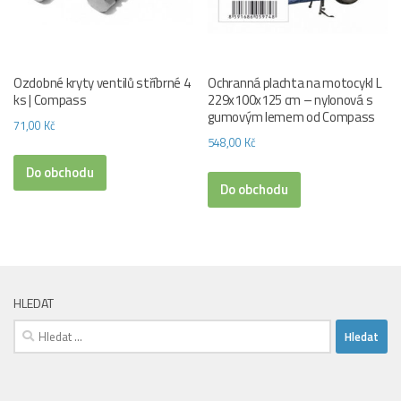
Ozdobné kryty ventilů stříbrné 4
Ochranná plachta na motocykl L
ks | Compass
229x100x125 cm – nylonová s
gumovým lemem od Compass
71,00
Kč
548,00
Kč
Do obchodu
Do obchodu
HLEDAT
Vyhledávání