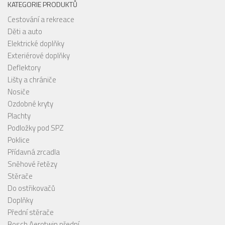
KATEGORIE PRODUKTŮ
Cestování a rekreace
Děti a auto
Elektrické doplňky
Exteriérové doplňky
Deflektory
Lišty a chrániče
Nosiče
Ozdobné kryty
Plachty
Podložky pod SPZ
Poklice
Přídavná zrcadla
Sněhové řetězy
Stěrače
Do ostřikovačů
Doplňky
Přední stěrače
Bosch Aerotwin přední