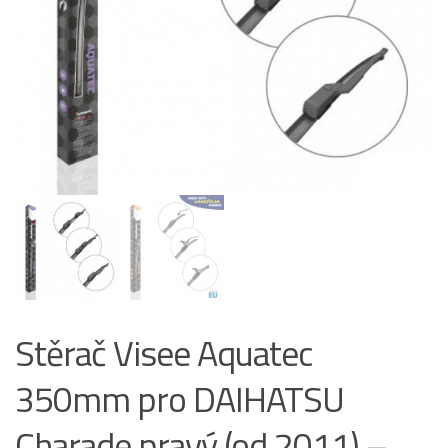
Stěrač Visee Aquatec
350mm pro DAIHATSU
Charade pravý (od 2011) –