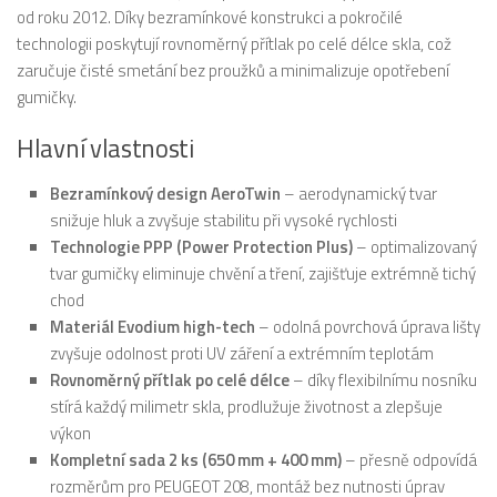
od roku 2012. Díky bezramínkové konstrukci a pokročilé
technologii poskytují rovnoměrný přítlak po celé délce skla, což
zaručuje čisté smetání bez proužků a minimalizuje opotřebení
gumičky.
Hlavní vlastnosti
Bezramínkový design AeroTwin
– aerodynamický tvar
snižuje hluk a zvyšuje stabilitu při vysoké rychlosti
Technologie PPP (Power Protection Plus)
– optimalizovaný
tvar gumičky eliminuje chvění a tření, zajišťuje extrémně tichý
chod
Materiál Evodium high-tech
– odolná povrchová úprava lišty
zvyšuje odolnost proti UV záření a extrémním teplotám
Rovnoměrný přítlak po celé délce
– díky flexibilnímu nosníku
stírá každý milimetr skla, prodlužuje životnost a zlepšuje
výkon
Kompletní sada 2 ks (650 mm + 400 mm)
– přesně odpovídá
rozměrům pro PEUGEOT 208, montáž bez nutnosti úprav