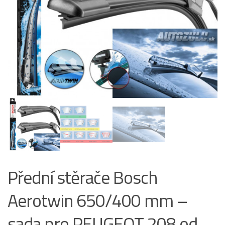
Přední stěrače Bosch
Aerotwin 650/400 mm –
sada pro PEUGEOT 208 od