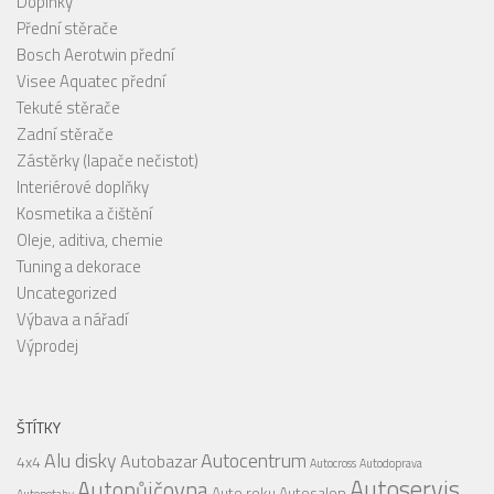
Doplňky
Přední stěrače
Bosch Aerotwin přední
Visee Aquatec přední
Tekuté stěrače
Zadní stěrače
Zástěrky (lapače nečistot)
Interiérové doplňky
Kosmetika a čištění
Oleje, aditiva, chemie
Tuning a dekorace
Uncategorized
Výbava a nářadí
Výprodej
ŠTÍTKY
Alu disky
Autocentrum
Autobazar
4x4
Autocross
Autodoprava
Autoservis
Autopůjčovna
Auto roku
Autosalon