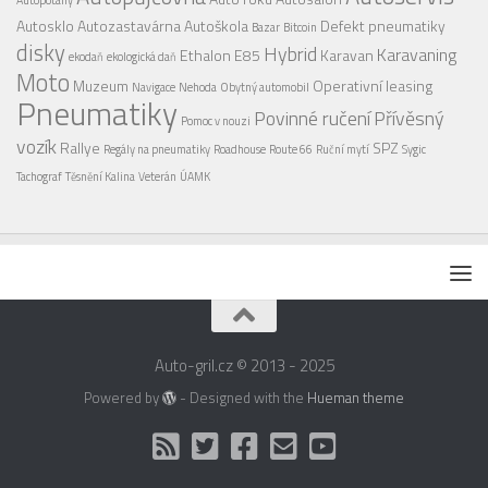
Autopotahy
Autosklo
Autozastavárna
Autoškola
Defekt pneumatiky
Bazar
Bitcoin
disky
Hybrid
Karavaning
Ethalon E85
Karavan
ekodaň
ekologická daň
Moto
Muzeum
Operativní leasing
Navigace
Nehoda
Obytný automobil
Pneumatiky
Povinné ručení
Přívěsný
Pomoc v nouzi
vozík
Rallye
SPZ
Regály na pneumatiky
Roadhouse
Route 66
Ruční mytí
Sygic
Tachograf
Těsnění Kalina
Veterán
ÚAMK
Auto-gril.cz © 2013 - 2025
Powered by
- Designed with the
Hueman theme