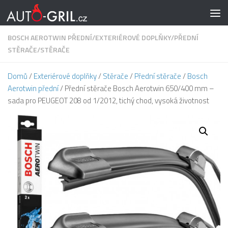
Skip to content
BOSCH AEROTWIN PŘEDNÍ
/
EXTERIÉROVÉ DOPLŇKY
/
PŘEDNÍ
STĚRAČE
/
STĚRAČE
Domů
/
Exteriérové doplňky
/
Stěrače
/
Přední stěrače
/
Bosch
Aerotwin přední
/ Přední stěrače Bosch Aerotwin 650/400 mm –
sada pro PEUGEOT 208 od 1/2012, tichý chod, vysoká životnost