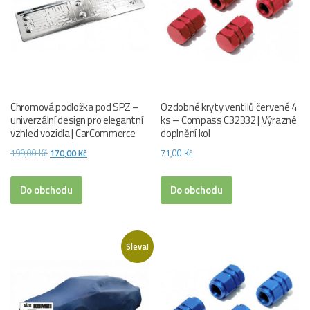
Chromová podložka pod SPZ –
Ozdobné kryty ventilů červené 4
univerzální design pro elegantní
ks – Compass C32332 | Výrazné
vzhled vozidla | CarCommerce
doplnění kol
Původní
Aktuální
199,00
Kč
170,00
Kč
71,00
Kč
cena
cena
byla:
je:
Do obchodu
Do obchodu
199,00 Kč.
170,00 Kč.
Sleva!