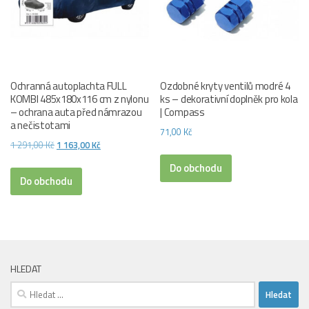
Ochranná autoplachta FULL
Ozdobné kryty ventilů modré 4
KOMBI 485x180x116 cm z nylonu
ks – dekorativní doplněk pro kola
– ochrana auta před námrazou
| Compass
a nečistotami
71,00
Kč
Původní
Aktuální
1 291,00
Kč
1 163,00
Kč
cena
cena
Do obchodu
byla:
je:
Do obchodu
1
1
291,00 Kč.
163,00 Kč.
HLEDAT
Vyhledávání