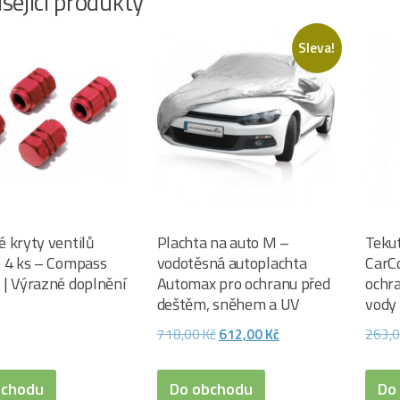
sející produkty
Sleva!
 kryty ventilů
Plachta na auto M –
Teku
 4 ks – Compass
vodotěsná autoplachta
CarC
| Výrazné doplnění
Automax pro ochranu před
ochra
deštěm, sněhem a UV
vody
Původní
Aktuální
718,00
Kč
612,00
Kč
263,
cena
cena
byla:
je:
bchodu
Do obchodu
Do