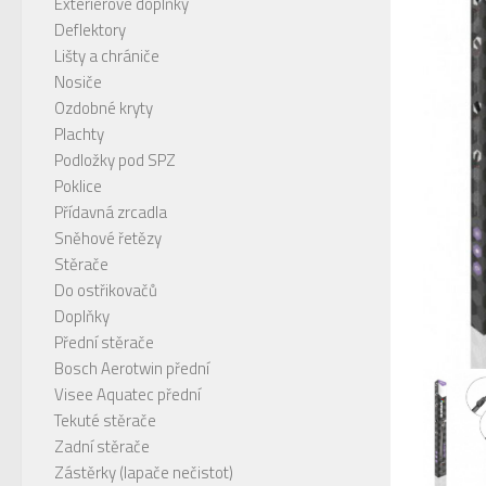
Exteriérové doplňky
Deflektory
Lišty a chrániče
Nosiče
Ozdobné kryty
Plachty
Podložky pod SPZ
Poklice
Přídavná zrcadla
Sněhové řetězy
Stěrače
Do ostřikovačů
Doplňky
Přední stěrače
Bosch Aerotwin přední
Visee Aquatec přední
Tekuté stěrače
Zadní stěrače
Zástěrky (lapače nečistot)