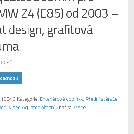
MW Z4 (E85) od 2003 –
at design, grafitová
uma
,00
Kč
 obchodu
:
10546
Kategorie:
Exteriérové doplňky
,
Přední stěrače
,
ače
,
Visee Aquatec přední
Značka:
Visee