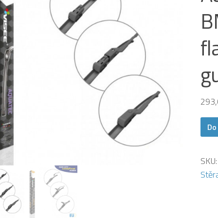
B
fl
g
293
Do
SKU
Stěr