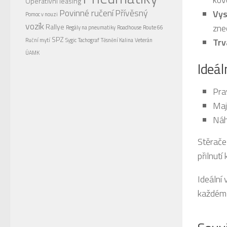
Operativní leasing
Povinné ručení
Přívěsný
Vys
Pomoc v nouzi
vozík
Rallye
zne
Regály na pneumatiky
Roadhouse
Route 66
SPZ
Trv
Ruční mytí
Sygic
Tachograf
Těsnění Kalina
Veterán
ÚAMK
Ideál
Pra
Maj
Náh
Stěrač
přilnut
Ideální
každém 