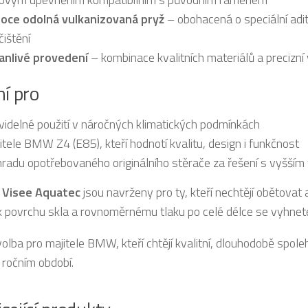
oce odolná vulkanizovaná pryž
– obohacená o speciální adit
čištění
anlivé provedení
– kombinace kvalitních materiálů a precizní
ní pro
videlné použití v náročných klimatických podmínkách
itele BMW Z4 (E85), kteří hodnotí kvalitu, design i funkčnost
radu opotřebovaného originálního stěrače za řešení s vyšším 
e
Visee Aquatec
jsou navrženy pro ty, kteří nechtějí obětovat
í k povrchu skla a rovnoměrnému tlaku po celé délce se vyhnete
 volba pro majitele BMW, kteří chtějí kvalitní, dlouhodobě spo
ročním období.