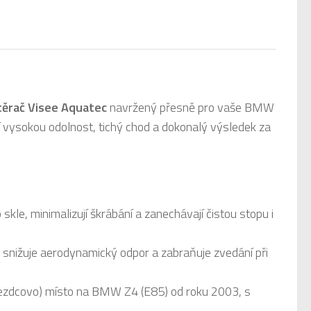
těrač Visee Aquatec
navržený přesně pro vaše BMW
í vysokou odolnost, tichý chod a dokonalý výsledek za
 skle, minimalizují škrábání a zanechávají čistou stopu i
 snižuje aerodynamický odpor a zabraňuje zvedání při
jezdcovo) místo na BMW Z4 (E85) od roku 2003, s