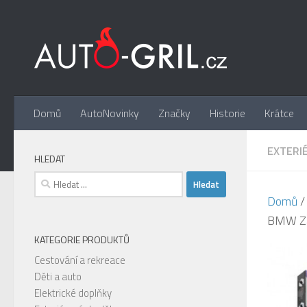
Skip to content
Domů
AutoNovinky
Značky
Historie
Krátce
EXTERI
HLEDAT
Vyhledávání
Domů
BMW Z4 
KATEGORIE PRODUKTŮ
Cestování a rekreace
Děti a auto
Elektrické doplňky