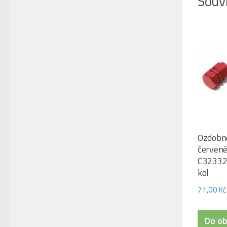
Souvi
Ozdobné
červené
C32332 
kol
71,00
Kč
Do o