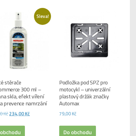
Sleva!
té stěrače
Podložka pod SPZ pro
ommerce 300 ml –
motocykl – univerzální
na skla, efekt víření
plastový držák značky
 a prevence namrzání
Automax
Původní
Aktuální
00
Kč
234,00
Kč
79,00
Kč
cena
cena
byla:
je:
 obchodu
Do obchodu