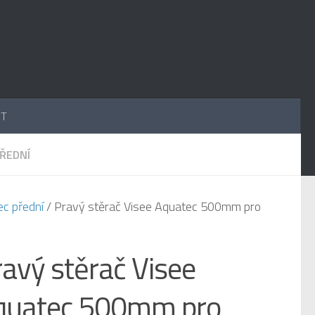
UT
PŘEDNÍ
ec přední
/ Pravý stěrač Visee Aquatec 500mm pro
avý stěrač Visee
quatec 500mm pro