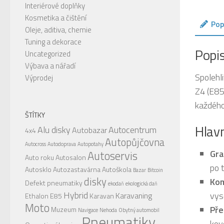
Interiérové doplňky
Kosmetika a čištění
Pop
Oleje, aditiva, chemie
Tuning a dekorace
Popi
Uncategorized
Výbava a nářadí
Spolehli
Výprodej
Z4 (E85
každého
ŠTÍTKY
Hlavn
Alu disky
Autocentrum
Autobazar
4x4
Autopůjčovna
Autocross
Autodoprava
Autopotahy
Gra
Autoservis
Auto roku
Autosalon
po t
Autosklo
Autozastavárna
Autoškola
Bazar
Bitcoin
disky
Kom
Defekt pneumatiky
ekodaň
ekologická daň
Hybrid
vys
Karavaning
Ethalon E85
Karavan
Moto
Pře
Muzeum
Navigace
Nehoda
Obytný automobil
Pneumatiky
kov