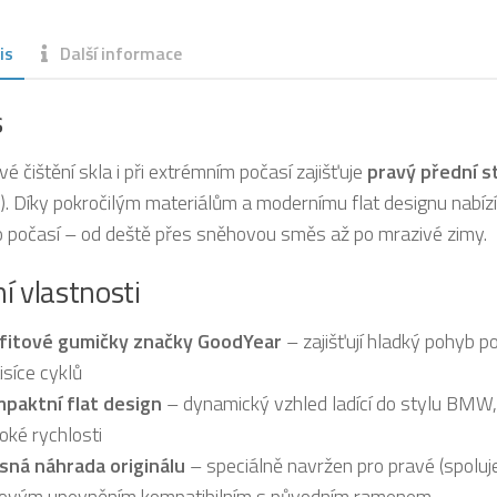
is
Další informace
s
vé čištění skla i při extrémním počasí zajišťuje
pravý přední s
). Díky pokročilým materiálům a modernímu flat designu nabíz
 počasí – od deště přes sněhovou směs až po mrazivé zimy.
í vlastnosti
fitové gumičky značky GoodYear
– zajišťují hladký pohyb po
isíce cyklů
paktní flat design
– dynamický vzhled ladící do stylu BMW,
oké rychlosti
sná náhrada originálu
– speciálně navržen pro pravé (spolu
ovým upevněním kompatibilním s původním ramenem