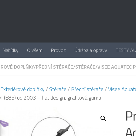
Nabídky
O všem
Provoz
Údržba a opravy
TESTY A
ÉROVÉ DOPLŇKY
/
PŘEDNÍ STĚRAČE
/
STĚRAČE
/
VISEE AQUATEC 
/
Exteriérové doplňky
/
Stěrače
/
Přední stěrače
/
Visee Aquat
(E85) od 2003 – flat design, grafitová guma
Pr
A