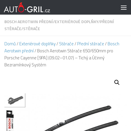
Skip to content
BOSCH AEROTWIN PŘEDNÍ
/
EXTERIÉROVÉ DOPLŇKY
/
PŘEDNÍ
STĚRAČE
/
STĚRAČE
Domů
/
Exteriérové doplňky
/
Stěrače
/
Přední stěrače
/
Bosch
Aerotwin přední
/ Bosch Aerotwin Stěrače 650/650mm pro
Porsche Cayenne [9PA] (09.02–01.07) – Tichý a Účinný
Bezramínkový Systém