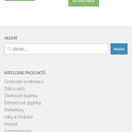
Do obchodu
942,00 Kč.
824,00 Kč.
HLEDAT
Vyhledávání
KATEGORIE PRODUKTŮ
Cestování a rekreace
Děti a auto
Elektrické doplňky
Exteriérové doplňky
Deflektory
Lišty a chrániče
Nosiče
Ozdobné kryty