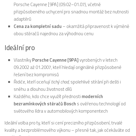
Porsche Cayenne [9PA] (09.02–01.07), včetně
přizpůsobeného uchycení pro snadnou montáž bez nutnosti
adaptérů
Cena za kompletní sadu
– okamžitá připravenost k výměně
obou stěračů najednou za výhodnou cenu
Ideální pro
Vlastníky
Porsche Cayenne [9PA]
vyrobených v letech
09.2002 až 01.2007, kteří hledají originálně přizpůsobené
řešení bez kompromisů
Řidiče, kteří oceňují
tichý chod
, spolehlivé stírání při dešti i
sněhu a dlouhou životnost dílů
Každého, kdo chce využít přednosti
moderních
bezramínkových stěračů Bosch
s ověřenou technologií od
světového lídra v automobilových komponentech
Ideální volba pro ty, kteří si cení precizního přizpůsobení, trvalé
kvality a bezproblémového výkonu – přesně tak, jak očekáváte od