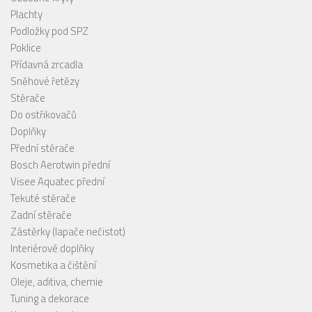
Plachty
Podložky pod SPZ
Poklice
Přídavná zrcadla
Sněhové řetězy
Stěrače
Do ostřikovačů
Doplňky
Přední stěrače
Bosch Aerotwin přední
Visee Aquatec přední
Tekuté stěrače
Zadní stěrače
Zástěrky (lapače nečistot)
Interiérové doplňky
Kosmetika a čištění
Oleje, aditiva, chemie
Tuning a dekorace