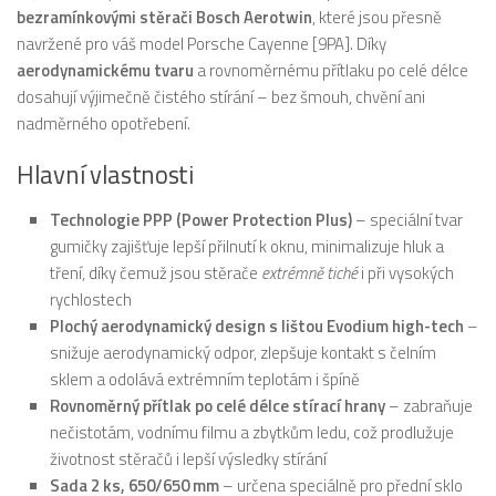
bezramínkovými stěrači Bosch Aerotwin
, které jsou přesně
navržené pro váš model Porsche Cayenne [9PA]. Díky
aerodynamickému tvaru
a rovnoměrnému přítlaku po celé délce
dosahují výjimečně čistého stírání – bez šmouh, chvění ani
nadměrného opotřebení.
Hlavní vlastnosti
Technologie PPP (Power Protection Plus)
– speciální tvar
gumičky zajišťuje lepší přilnutí k oknu, minimalizuje hluk a
tření, díky čemuž jsou stěrače
extrémně tiché
i při vysokých
rychlostech
Plochý aerodynamický design s lištou Evodium high-tech
–
snižuje aerodynamický odpor, zlepšuje kontakt s čelním
sklem a odolává extrémním teplotám i špíně
Rovnoměrný přítlak po celé délce stírací hrany
– zabraňuje
nečistotám, vodnímu filmu a zbytkům ledu, což prodlužuje
životnost stěračů i lepší výsledky stírání
Sada 2 ks, 650/650 mm
– určena speciálně pro přední sklo