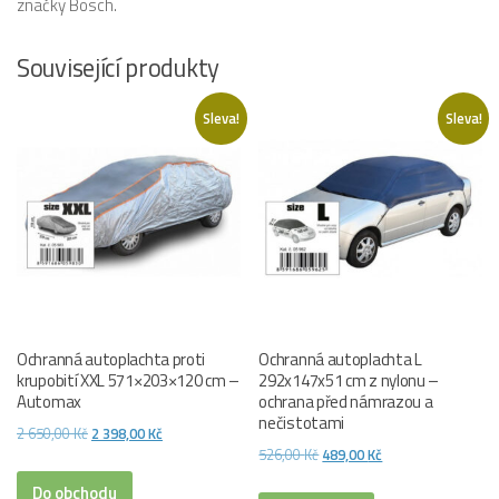
značky Bosch.
Související produkty
Sleva!
Sleva!
Ochranná autoplachta proti
Ochranná autoplachta L
krupobití XXL 571×203×120 cm –
292x147x51 cm z nylonu –
Automax
ochrana před námrazou a
nečistotami
Původní
Aktuální
2 650,00
Kč
2 398,00
Kč
Původní
Aktuální
526,00
Kč
489,00
Kč
cena
cena
cena
cena
byla:
je:
Do obchodu