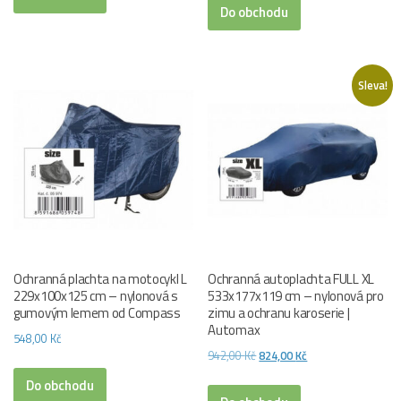
byla:
je:
Do obchodu
2
2
526,00 Kč.
489,00 Kč.
650,00 Kč.
398,00 Kč.
Sleva!
Ochranná plachta na motocykl L
Ochranná autoplachta FULL XL
229x100x125 cm – nylonová s
533x177x119 cm – nylonová pro
gumovým lemem od Compass
zimu a ochranu karoserie |
Automax
548,00
Kč
Původní
Aktuální
942,00
Kč
824,00
Kč
cena
cena
Do obchodu
byla:
je: