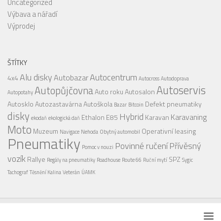
Uncategorized
Výbava a nářadí
Výprodej
ŠTÍTKY
Alu disky
Autocentrum
Autobazar
4x4
Autocross
Autodoprava
Autoservis
Autopůjčovna
Auto roku
Autosalon
Autopotahy
Autosklo
Autozastavárna
Autoškola
Defekt pneumatiky
Bazar
Bitcoin
disky
Hybrid
Karavaning
Ethalon E85
Karavan
ekodaň
ekologická daň
Moto
Muzeum
Operativní leasing
Navigace
Nehoda
Obytný automobil
Pneumatiky
Povinné ručení
Přívěsný
Pomoc v nouzi
vozík
Rallye
SPZ
Regály na pneumatiky
Roadhouse
Route 66
Ruční mytí
Sygic
Tachograf
Těsnění Kalina
Veterán
ÚAMK