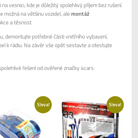
a vesnici, kde je důležitý spolehlivý příjem bez rušení.
 je možná na většinu vozidel, ale
montáž
nkce a těsnost.
u, demontujte potřebné části vnitřního vybavení,
bel k rádiu. Na závěr vše opět sestavte a otestujte
 spolehlivé řešení od ověřené značky 4cars.
Sleva!
Sleva!