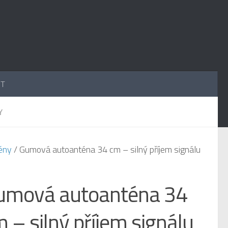
UT
Y
ény
/ Gumová autoanténa 34 cm – silný příjem signálu
umová autoanténa 34
 – silný příjem signálu