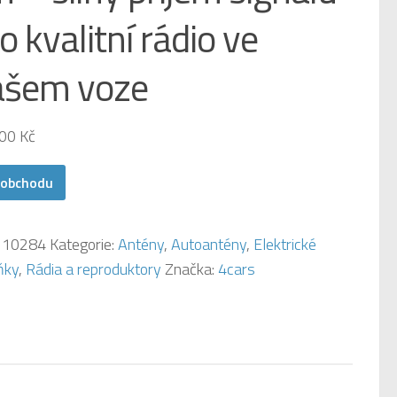
o kvalitní rádio ve
ašem voze
,00
Kč
 obchodu
:
10284
Kategorie:
Antény
,
Autoantény
,
Elektrické
ňky
,
Rádia a reproduktory
Značka:
4cars