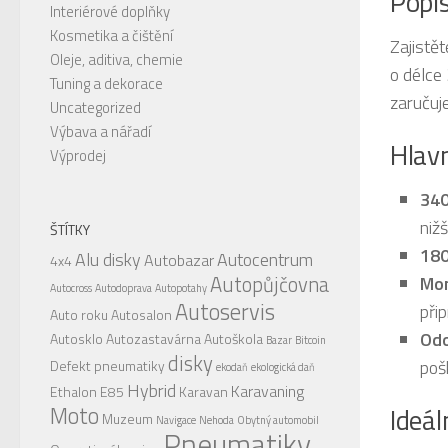
Popi
Interiérové doplňky
Kosmetika a čištění
Zajistět
Oleje, aditiva, chemie
o délce
Tuning a dekorace
zaručuje
Uncategorized
Výbava a nářadí
Hlavn
Výprodej
340
niž
ŠTÍTKY
180
Alu disky
Autocentrum
Autobazar
4x4
Autopůjčovna
Mon
Autocross
Autodoprava
Autopotahy
Autoservis
při
Auto roku
Autosalon
Odo
Autosklo
Autozastavárna
Autoškola
Bazar
Bitcoin
disky
poš
Defekt pneumatiky
ekodaň
ekologická daň
Hybrid
Karavaning
Ethalon E85
Karavan
Ideál
Moto
Muzeum
Navigace
Nehoda
Obytný automobil
Pneumatiky