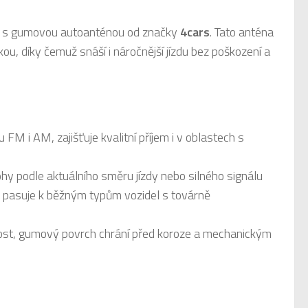
 s gumovou autoanténou od značky
4cars
. Tato anténa
, díky čemuž snáší i náročnější jízdu bez poškození a
FM i AM, zajišťuje kvalitní příjem i v oblastech s
hy podle aktuálního směru jízdy nebo silného signálu
ý pasuje k běžným typům vozidel s továrně
ost, gumový povrch chrání před koroze a mechanickým