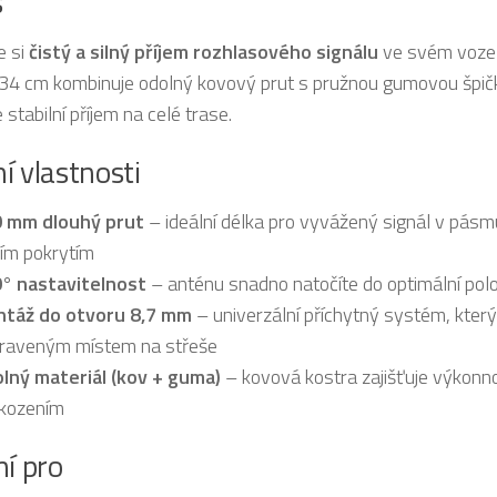
s
e si
čistý a silný příjem rozhlasového signálu
ve svém voze
 34 cm kombinuje odolný kovový prut s pružnou gumovou špičkou
 stabilní příjem na celé trase.
í vlastnosti
 mm dlouhý prut
– ideální délka pro vyvážený signál v pásmu 
ším pokrytím
° nastavitelnost
– anténu snadno natočíte do optimální polo
táž do otvoru 8,7 mm
– univerzální příchytný systém, kter
praveným místem na střeše
lný materiál (kov + guma)
– kovová kostra zajišťuje výkonn
kozením
ní pro