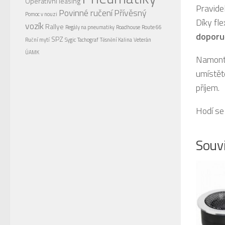
Operativní leasing
Pravidel
Povinné ručení
Přívěsný
Pomoc v nouzi
Díky fle
vozík
Rallye
Regály na pneumatiky
Roadhouse
Route 66
doporu
SPZ
Ruční mytí
Sygic
Tachograf
Těsnění Kalina
Veterán
ÚAMK
Namontu
umístěte
příjem.
Hodí se 
Souvi