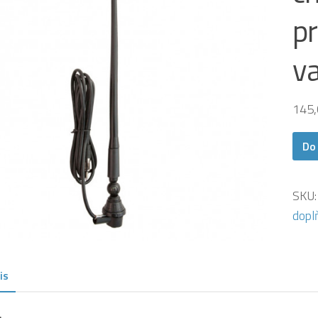
pr
v
145
Do
SKU
dopl
is