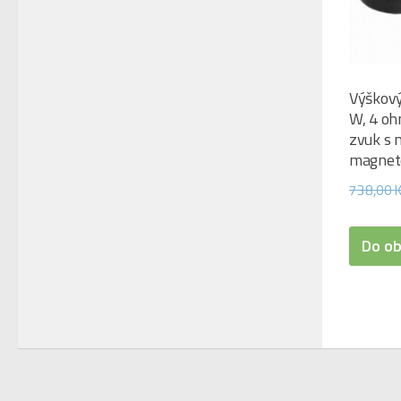
Výškový
W, 4 oh
zvuk s
magne
738,00
Do o