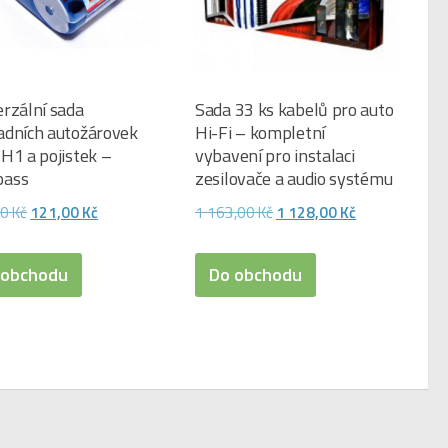
rzální sada
Sada 33 ks kabelů pro auto
adních autožárovek
Hi-Fi – kompletní
H1 a pojistek –
vybavení pro instalaci
ass
zesilovače a audio systému
Původní
Aktuální
Původní
Aktuální
00
Kč
121,00
Kč
1 163,00
Kč
1 128,00
Kč
cena
cena
cena
cena
byla:
je:
byla:
je:
 obchodu
Do obchodu
150,00 Kč.
121,00 Kč.
1
1
163,00 Kč.
128,00 Kč.