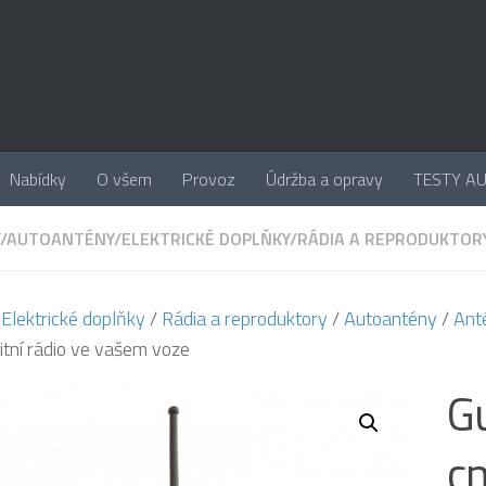
Nabídky
O všem
Provoz
Údržba a opravy
TESTY A
/
AUTOANTÉNY
/
ELEKTRICKÉ DOPLŇKY
/
RÁDIA A REPRODUKTOR
/
Elektrické doplňky
/
Rádia a reproduktory
/
Autoantény
/
Ant
litní rádio ve vašem voze
G
cm