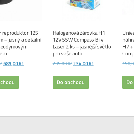
 reproduktor 125
Halogenová žárovka H1
Unive
m – jasný a detailní
12V 55W Compass Bílý
náhr
 neodymovým
Laser 2 ks – jasnější světlo
H7 + 
tem
pro vaše auto
Comp
Původní
Aktuální
Původní
Aktuální
Kč
685,00
Kč
295,00
Kč
234,00
Kč
150,
cena
cena
cena
cena
byla:
je:
byla:
je:
bchodu
Do obchodu
Do
738,00 Kč.
685,00 Kč.
295,00 Kč.
234,00 Kč.