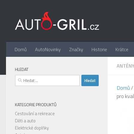
Skip to content
Domů
AutoNovinky
Značky
Historie
Krátce
ANTÉNY
HLEDAT
Vyhledávání
Domů
pro kva
KATEGORIE PRODUKTŮ
Cestování a rekreace
Děti a auto
Elektrické doplňky