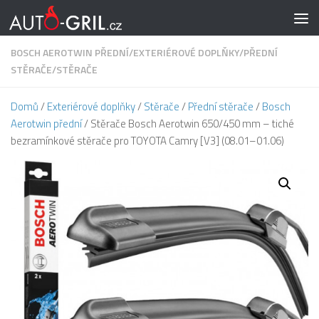
Skip to content
BOSCH AEROTWIN PŘEDNÍ
/
EXTERIÉROVÉ DOPLŇKY
/
PŘEDNÍ
STĚRAČE
/
STĚRAČE
Domů
/
Exteriérové doplňky
/
Stěrače
/
Přední stěrače
/
Bosch
Aerotwin přední
/ Stěrače Bosch Aerotwin 650/450 mm – tiché
bezramínkové stěrače pro TOYOTA Camry [V3] (08.01–01.06)