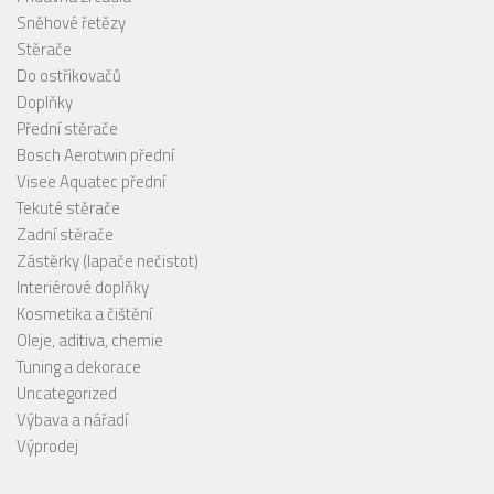
Sněhové řetězy
Stěrače
Do ostřikovačů
Doplňky
Přední stěrače
Bosch Aerotwin přední
Visee Aquatec přední
Tekuté stěrače
Zadní stěrače
Zástěrky (lapače nečistot)
Interiérové doplňky
Kosmetika a čištění
Oleje, aditiva, chemie
Tuning a dekorace
Uncategorized
Výbava a nářadí
Výprodej