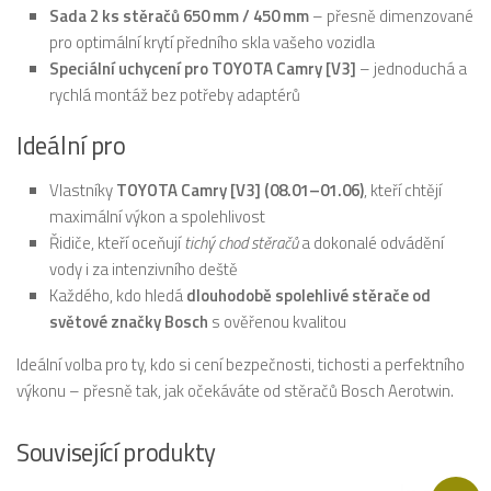
Sada 2 ks stěračů 650 mm / 450 mm
– přesně dimenzované
pro optimální krytí předního skla vašeho vozidla
Speciální uchycení pro TOYOTA Camry [V3]
– jednoduchá a
rychlá montáž bez potřeby adaptérů
Ideální pro
Vlastníky
TOYOTA Camry [V3] (08.01–01.06)
, kteří chtějí
maximální výkon a spolehlivost
Řidiče, kteří oceňují
tichý chod stěračů
a dokonalé odvádění
vody i za intenzivního deště
Každého, kdo hledá
dlouhodobě spolehlivé stěrače od
světové značky Bosch
s ověřenou kvalitou
Ideální volba pro ty, kdo si cení bezpečnosti, tichosti a perfektního
výkonu – přesně tak, jak očekáváte od stěračů Bosch Aerotwin.
Související produkty