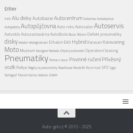
ŠTÍTKY
Alu disky
Autocentrum
Autobazar
4x4
Autocross
Autodoprava
Autoservis
Autopůjčovna
Auto roku
Autosalon
Autopotahy
Autosklo
Autozastavárna
Autoškola
Defekt pneumatiky
Bazar
Bitcoin
disky
Hybrid
Karavaning
Ethalon E85
Karavan
ekodaň
ekologická daň
Moto
Muzeum
Operativní leasing
Navigace
Nehoda
Obytný automobil
Pneumatiky
Povinné ručení
Přívěsný
Pomoc v nouzi
vozík
Rallye
SPZ
Regály na pneumatiky
Roadhouse
Route 66
Ruční mytí
Sygic
Tachograf
Těsnění Kalina
Veterán
ÚAMK
Auto-gril.cz © 2013 - 2025