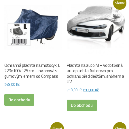
Sleva!
Ochranná plachta na motocykl L
Plachta na auto M – vodotěsná
229x100x125 cm – nylonová s
autoplachta Automax pro
gumovým lemem od Compass
ochranu před deštěm, sněhem a
UV
548,00
Kč
Původní
Aktuální
718,00
Kč
612,00
Kč
cena
cena
Do obchodu
byla:
je:
Do obchodu
718,00 Kč.
612,00 Kč.
Sleva!
Sleva!