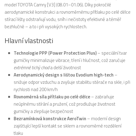
model TOYOTA Camry [V3] (08.01–01.06). Díky pokročilé
aerodynamické konstrukci a rovnoměrnému přítlaku po celé délce
stírací lišty odstraňují vodu, sníh i nečistoty efektivně a téměř
bezhlučně – a to i při vysokých rychlostech.
Hlavní vlastnosti
Technologie PPP (Power Protection Plus)
– speciální tvar
gumičky minimalizuje vibrace, tření i hlučnost, což zaručuje
extrémně tichý chod
a delší životnost
Aerodynamický design s lištou Evodium high-tech
–
snižuje odpor vzduchu a zvyšuje stabilitu stěrače na skle, i při
rychlosti nad 200 km/h
Rovnoměrná síla přítlaku po celé délce
– zabraňuje
neúplnému stírání a pružení, což prodlužuje životnost
gumičky a zlepšuje bezpečnost
Bezramínková konstrukce AeroTwin
– moderní design
zajišťující lepší kontakt se sklem a rovnoměrné rozdělení
tlaku