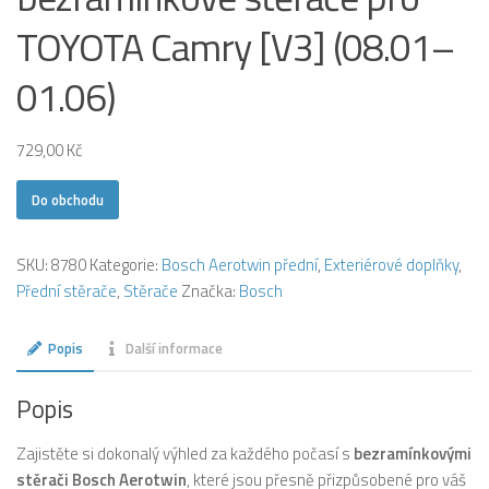
TOYOTA Camry [V3] (08.01–
01.06)
729,00
Kč
Do obchodu
SKU:
8780
Kategorie:
Bosch Aerotwin přední
,
Exteriérové doplňky
,
Přední stěrače
,
Stěrače
Značka:
Bosch
Popis
Další informace
Popis
Zajistěte si dokonalý výhled za každého počasí s
bezramínkovými
stěrači Bosch Aerotwin
, které jsou přesně přizpůsobené pro váš