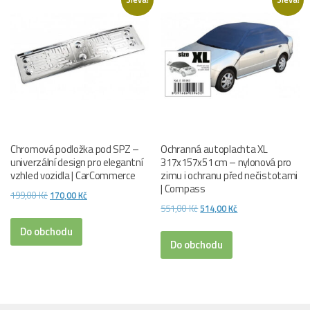
Chromová podložka pod SPZ –
Ochranná autoplachta XL
univerzální design pro elegantní
317x157x51 cm – nylonová pro
vzhled vozidla | CarCommerce
zimu i ochranu před nečistotami
| Compass
Původní
Aktuální
199,00
Kč
170,00
Kč
Původní
Aktuální
551,00
Kč
514,00
Kč
cena
cena
cena
cena
byla:
je:
Do obchodu
byla:
je:
Do obchodu
199,00 Kč.
170,00 Kč.
551,00 Kč.
514,00 Kč.