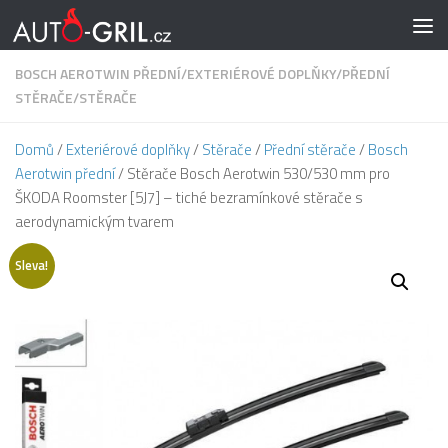
Skip to content
BOSCH AEROTWIN PŘEDNÍ
/
EXTERIÉROVÉ DOPLŇKY
/
PŘEDNÍ
STĚRAČE
/
STĚRAČE
Domů
/
Exteriérové doplňky
/
Stěrače
/
Přední stěrače
/
Bosch
Aerotwin přední
/ Stěrače Bosch Aerotwin 530/530 mm pro
ŠKODA Roomster [5J7] – tiché bezramínkové stěrače s
aerodynamickým tvarem
Sleva!