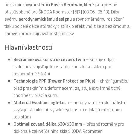
bezramínkovými stěrači
Bosch Aerotwin
, které jsou přesně
přizpůsobené pro ŠKODA Roomster [5J7] (03.06–05.13). Díky
svému
aerodynamickému designu
a rovnoměrnému rozložení
tlaku po celé délce stěračky čistí sklo efektivně, tiše a bez šmouh a
zároveň prodlužují životnost gumičky.
Hlavní vlastnosti
Bezramínková konstrukce AeroTwin
– snižuje odpor
vzduchu a zajišťuje konstantní kontakt se sklem pro
rovnoměrné čištění
Technologie PPP (Power Protection Plus)
– chrání gumičku
před praskáním a deformacemi, zajišťuje extrémně tichý
chod bez vibrací a šumu
Materiál Evodium high-tech
– aerodynamická plochá lišta
zvyšuje stabilitu při vysoké rychlosti a odolává extrémním
teplotám
Optimalizovaná délka 530/530 mm
– přesné rozměry pro
dokonalé zakrytí čelního skla ŠKODA Roomster