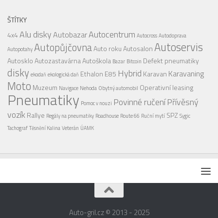
ŠTÍTKY
Alu disky
Autocentrum
Autobazar
4x4
Autocross
Autodoprava
Autoservis
Autopůjčovna
Auto roku
Autosalon
Autopotahy
Autosklo
Autozastavárna
Autoškola
Defekt pneumatiky
Bazar
Bitcoin
disky
Hybrid
Karavaning
Ethalon E85
Karavan
ekodaň
ekologická daň
Moto
Muzeum
Operativní leasing
Navigace
Nehoda
Obytný automobil
Pneumatiky
Povinné ručení
Přívěsný
Pomoc v nouzi
vozík
Rallye
SPZ
Regály na pneumatiky
Roadhouse
Route 66
Ruční mytí
Sygic
Tachograf
Těsnění Kalina
Veterán
ÚAMK
Auto-gril.cz © 2013 - 2025