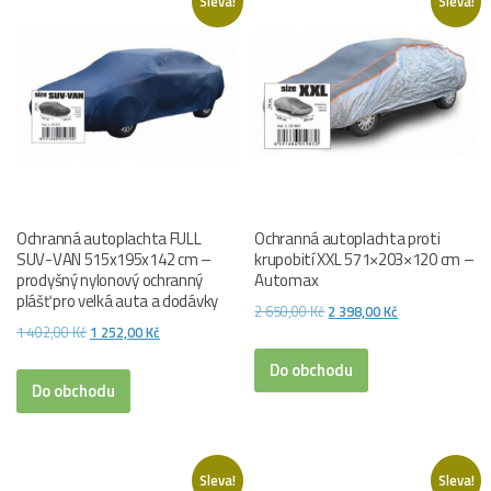
Sleva!
Sleva!
Ochranná autoplachta FULL
Ochranná autoplachta proti
SUV-VAN 515x195x142 cm –
krupobití XXL 571×203×120 cm –
prodyšný nylonový ochranný
Automax
plášť pro velká auta a dodávky
Původní
Aktuální
2 650,00
Kč
2 398,00
Kč
Původní
Aktuální
1 402,00
Kč
1 252,00
Kč
cena
cena
cena
cena
byla:
je:
Do obchodu
byla:
je:
Do obchodu
2
2
1
1
650,00 Kč.
398,00 Kč.
402,00 Kč.
252,00 Kč.
Sleva!
Sleva!