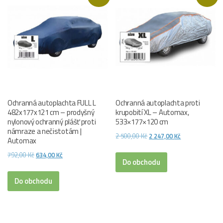
Ochranná autoplachta FULL L
Ochranná autoplachta proti
482x177x121 cm – prodyšný
krupobití XL – Automax,
nylonový ochranný plášť proti
533×177×120 cm
námraze a nečistotám |
Původní
Aktuální
2 500,00
Kč
2 247,00
Kč
Automax
cena
cena
Původní
Aktuální
792,00
Kč
634,00
Kč
byla:
je:
Do obchodu
cena
cena
2
2
byla:
je:
Do obchodu
500,00 Kč.
247,00 Kč.
792,00 Kč.
634,00 Kč.