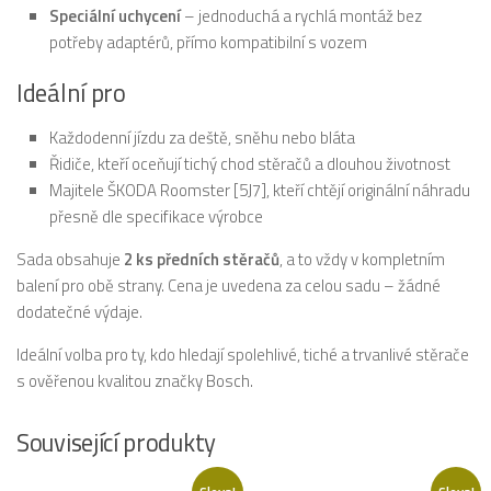
Speciální uchycení
– jednoduchá a rychlá montáž bez
potřeby adaptérů, přímo kompatibilní s vozem
Ideální pro
Každodenní jízdu za deště, sněhu nebo bláta
Řidiče, kteří oceňují tichý chod stěračů a dlouhou životnost
Majitele ŠKODA Roomster [5J7], kteří chtějí originální náhradu
přesně dle specifikace výrobce
Sada obsahuje
2 ks předních stěračů
, a to vždy v kompletním
balení pro obě strany. Cena je uvedena za celou sadu – žádné
dodatečné výdaje.
Ideální volba pro ty, kdo hledají spolehlivé, tiché a trvanlivé stěrače
s ověřenou kvalitou značky Bosch.
Související produkty