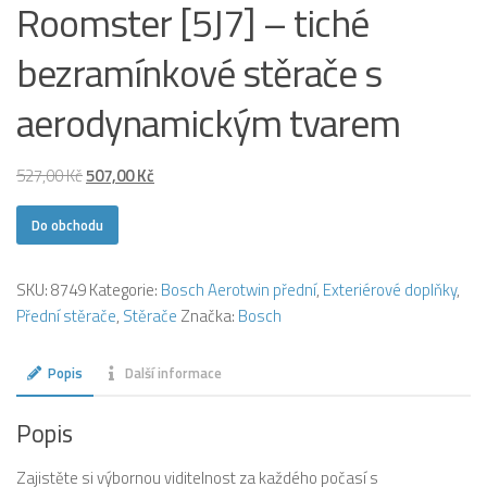
Roomster [5J7] – tiché
bezramínkové stěrače s
aerodynamickým tvarem
Původní
Aktuální
527,00
Kč
507,00
Kč
cena
cena
Do obchodu
byla:
je:
527,00 Kč.
507,00 Kč.
SKU:
8749
Kategorie:
Bosch Aerotwin přední
,
Exteriérové doplňky
,
Přední stěrače
,
Stěrače
Značka:
Bosch
Popis
Další informace
Popis
Zajistěte si výbornou viditelnost za každého počasí s