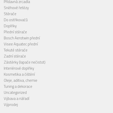
Přídavná zrcadla
Sněhové řetězy
Stěrače
Do ostřikovačů
Doplňky
Přední stěrače
Bosch Aerotwin přední
Visee Aquatec přední
Tekuté stěrače
Zadní stěrače
Zástěrky (lapače nečistot)
Interiérové doplňky
Kosmetika a čištění
Oleje, aditiva, chemie
Tuning a dekorace
Uncategorized
Výbava a nářadí
Výprodej