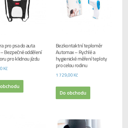
ra pro psa do auta
Bezkontaktní teploměr
– Bezpečné oddělení
Automax – Rychlé a
oru pro klidnou jízdu
hygienické měření teploty
pro celou rodinu
00
Kč
1 729,00
Kč
 obchodu
Do obchodu