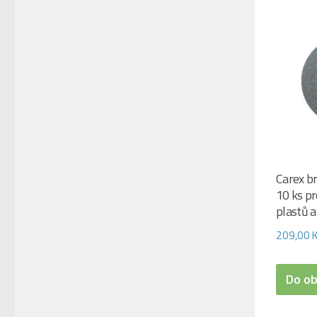
Carex b
10 ks pr
plastů a
209,00
Do o