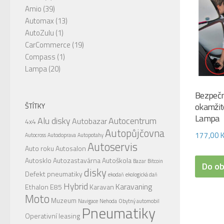
Amio
(39)
Automax
(13)
AutoZulu
(1)
CarCommerce
(19)
Compass
(1)
Lampa
(20)
Bezpečn
okamžito
ŠTÍTKY
Lampa
Alu disky
Autocentrum
Autobazar
4x4
Autopůjčovna
177,00
Autocross
Autodoprava
Autopotahy
Autoservis
Auto roku
Autosalon
Autosklo
Autozastavárna
Autoškola
Bazar
Bitcoin
Do o
disky
Defekt pneumatiky
ekodaň
ekologická daň
Hybrid
Karavaning
Ethalon E85
Karavan
Moto
Muzeum
Navigace
Nehoda
Obytný automobil
Pneumatiky
Operativní leasing