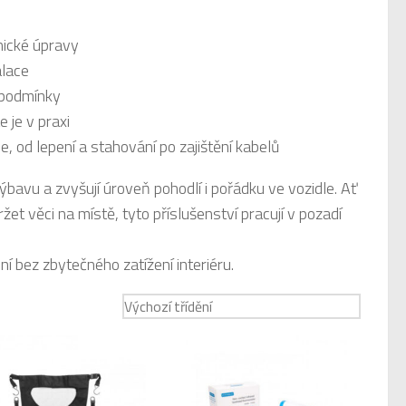
nické úpravy
alace
é podmínky
 je v praxi
e, od lepení a stahování po zajištění kabelů
bavu a zvyšují úroveň pohodlí i pořádku ve vozidle. Ať
ržet věci na místě, tyto příslušenství pracují v pozadí
í bez zbytečného zatížení interiéru.