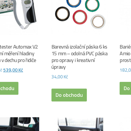
 tester Automax V2
Barevná izolační páska 6 ks
Barié
lní měření hladiny
15 mm – odolná PVC páska
Amio 
 v dechu pro řidiče
pro opravy i kreativní
prost
úpravy
Původní
Aktuální
Kč
539,00
Kč
182,
34,00
Kč
cena
cena
byla:
je:
bchodu
Do
Do obchodu
716,00 Kč.
539,00 Kč.