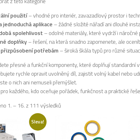
brat z této kategorie
ální použití
– vhodné pro interiér, zavazadlový prostor i tech
a jednoduchá aplikace
– žádné složité nářadí ani dlouhé inst
dobá spolehlivost
– odolné materiály, které vydrží i náročn
né doplňky
– řešení, na která snadno zapomenete, ale oceníte
 přizpůsobení potřebám
– široká škála typů pro různé situac
dete přesné a funkční komponenty, které doplňují standardní vý
bujete rychle opravit uvolněný díl, zajistit volný kabel nebo ud
ste o nich ani nemuseli přemýšlet.
 pro každého, kdo oceňuje pořádek, funkčnost a praktické řešen
no 1. – 16. z 111 výsledků
Sleva!