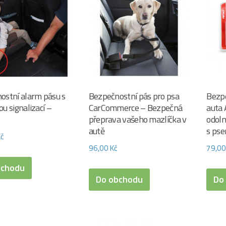
ostní alarm pásu s
Bezpečnostní pás pro psa
Bezpe
u signalizací –
CarCommerce – Bezpečná
auta 
přeprava vašeho mazlíčka v
odoln
autě
s ps
Kč
96,00
Kč
79,0
bchodu
Do obchodu
Do