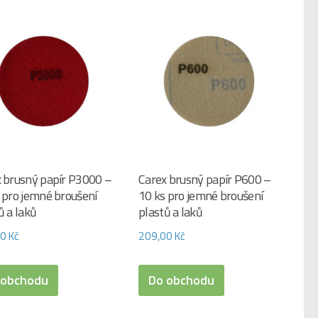
 brusný papír P3000 –
Carex brusný papír P600 –
 pro jemné broušení
10 ks pro jemné broušení
ů a laků
plastů a laků
00
Kč
209,00
Kč
 obchodu
Do obchodu