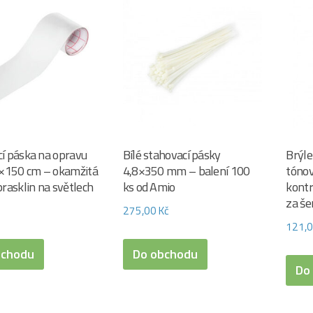
icí páska na opravu
Bílé stahovací pásky
Brýle
5×150 cm – okamžitá
4,8×350 mm – balení 100
tónov
rasklin na světlech
ks od Amio
kontr
za še
275,00
Kč
121,
bchodu
Do obchodu
Do