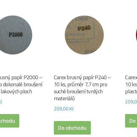
rusný papír P2000 –
Carex brusný papír P240 –
Carex
o dokonalé broušení
10 ks, průměr 7,7 cm pro
10 ks
 lakových ploch
suché broušení tvrdých
plast
materiálů
Kč
209,
209,00
Kč
bchodu
Do
Do obchodu