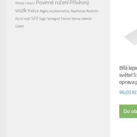
Povinné ručení
Přívěsný
Pomoc v nouzi
vozík
Rallye
Regály na pneumatiky
Roadhouse
Route 66
SPZ
Ruční mytí
Sygic
Tachograf
Těsnění Kalina
Veterán
ÚAMK
Bílá lep
světel 
oprava p
96,00
Kč
Do o