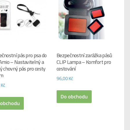
čnostní pás pro psa do
Bezpečnostní zarážka pásů
Amio – Nastavitelný a
CLIP Lampa – Komfort pro
ý chovný pás pro cesty
cestování
em
96,00
Kč
0
Kč
Do obchodu
 obchodu