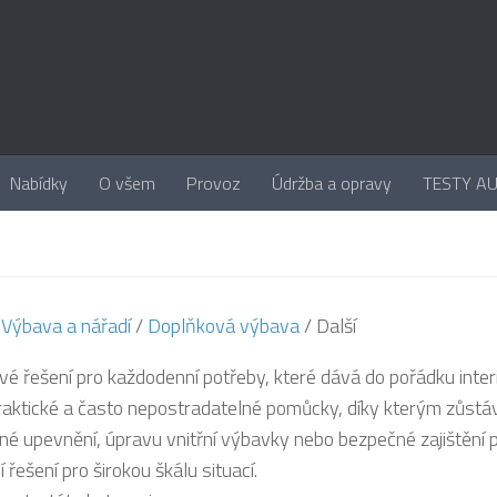
Nabídky
O všem
Provoz
Údržba a opravy
TESTY A
/
Výbava a nářadí
/
Doplňková výbava
/ Další
vé řešení pro každodenní potřeby, které dává do pořádku interi
praktické a často nepostradatelné pomůcky, díky kterým zůstá
né upevnění, úpravu vnitřní výbavky nebo bezpečné zajištění
í řešení pro širokou škálu situací.