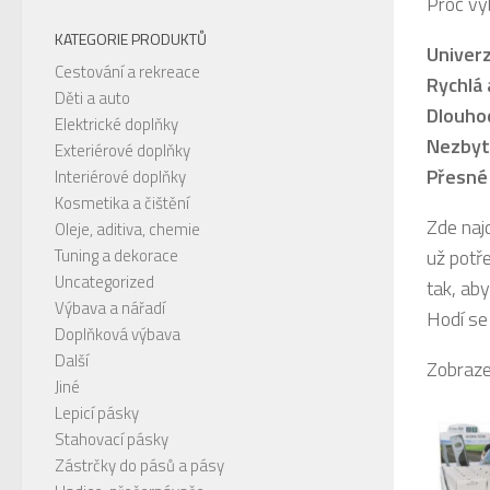
Proč vy
KATEGORIE PRODUKTŮ
Univerz
Cestování a rekreace
Rychlá 
Děti a auto
Dlouho
Elektrické doplňky
Nezbyt
Exteriérové doplňky
Přesné
Interiérové doplňky
Kosmetika a čištění
Zde naj
Oleje, aditiva, chemie
Tuning a dekorace
už potře
Uncategorized
tak, aby
Výbava a nářadí
Hodí se
Doplňková výbava
Další
Zobraze
Jiné
Lepicí pásky
Stahovací pásky
Zástrčky do pásů a pásy