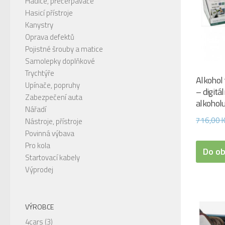
Hadice, přečerpávače
Hasicí přístroje
Kanystry
Oprava defektů
Pojistné šrouby a matice
Samolepky doplňkové
Trychtýře
Alkohol
Upínače, popruhy
– digitá
Zabezpečení auta
alkoholu
Nářadí
716,00
Nástroje, přístroje
Povinná výbava
Pro kola
Do o
Startovací kabely
Výprodej
VÝROBCE
4cars
(3)