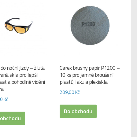
 do noční jízdy – žlutá
Carex brusný papír P1200 –
aná skla pro lepší
10 ks pro jemné broušení
ast a pohodlné vidění
plastů, laku a plexiskla
ra
209,00
Kč
00
Kč
Do obchodu
 obchodu