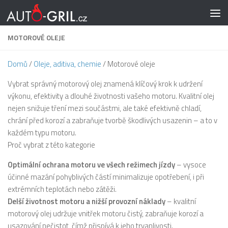
Skip to content
MOTOROVÉ OLEJE
Domů
/
Oleje, aditiva, chemie
/ Motorové oleje
Vybrat správný motorový olej znamená klíčový krok k udržení
výkonu, efektivity a dlouhé životnosti vašeho motoru. Kvalitní olej
nejen snižuje tření mezi součástmi, ale také efektivně chladí,
chrání před korozí a zabraňuje tvorbě škodlivých usazenin – a to v
každém typu motoru.
Proč vybrat z této kategorie
Optimální ochrana motoru ve všech režimech jízdy
– vysoce
účinné mazání pohyblivých částí minimalizuje opotřebení, i při
extrémních teplotách nebo zátěži.
Delší životnost motoru a nižší provozní náklady
– kvalitní
motorový olej udržuje vnitřek motoru čistý, zabraňuje korozí a
usazování nečistot, čímž přispívá k jeho trvanlivosti.