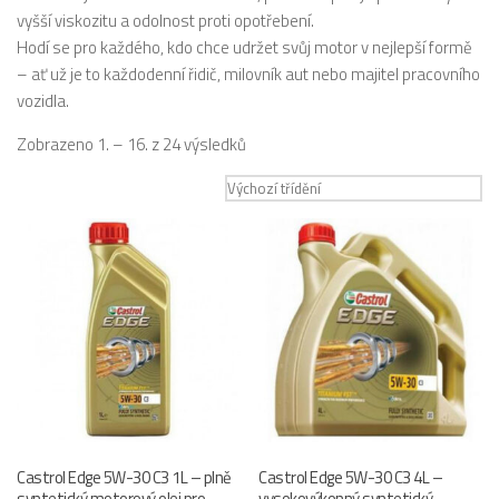
vyšší viskozitu a odolnost proti opotřebení.
Hodí se pro každého, kdo chce udržet svůj motor v nejlepší formě
– ať už je to každodenní řidič, milovník aut nebo majitel pracovního
vozidla.
Zobrazeno 1. – 16. z 24 výsledků
Castrol Edge 5W-30 C3 1L – plně
Castrol Edge 5W-30 C3 4L –
syntetický motorový olej pro
vysokovýkonný syntetický