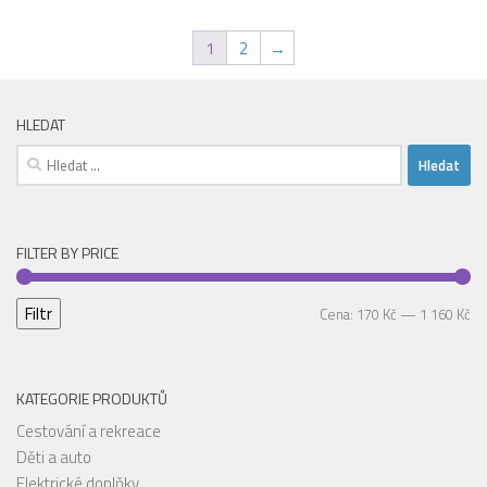
1
2
→
HLEDAT
Vyhledávání
FILTER BY PRICE
Filtr
Mi
Ma
Cena:
170 Kč
—
1 160 Kč
ce
ce
KATEGORIE PRODUKTŮ
Cestování a rekreace
Děti a auto
Elektrické doplňky