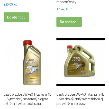
moderní vozy
330,00
Kč
1 144,00
Kč
Do obchodu
Do obchodu
Castrol Edge 5W-40 Titanium 1L
Castrol Edge 5W-40 Titanium 4L
– Syntetický motorový olej pro
– vysokovýkonný syntetický olej
extrémní výkon a ochranu
pro extrémní provoz