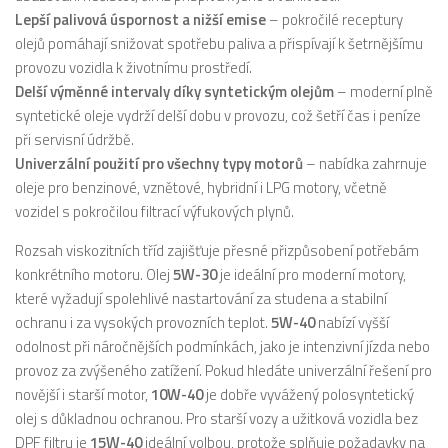
Lepší palivová úspornost a nižší emise
– pokročilé receptury
olejů pomáhají snižovat spotřebu paliva a přispívají k šetrnějšímu
provozu vozidla k životnímu prostředí.
Delší výměnné intervaly díky syntetickým olejům
– moderní plně
syntetické oleje vydrží delší dobu v provozu, což šetří čas i peníze
při servisní údržbě.
Univerzální použití pro všechny typy motorů
– nabídka zahrnuje
oleje pro benzinové, vznětové, hybridní i LPG motory, včetně
vozidel s pokročilou filtrací výfukových plynů.
Rozsah viskozitních tříd zajišťuje přesné přizpůsobení potřebám
konkrétního motoru. Olej
5W-30
je ideální pro moderní motory,
které vyžadují spolehlivé nastartování za studena a stabilní
ochranu i za vysokých provozních teplot.
5W-40
nabízí vyšší
odolnost při náročnějších podmínkách, jako je intenzivní jízda nebo
provoz za zvýšeného zatížení. Pokud hledáte univerzální řešení pro
novější i starší motor,
10W-40
je dobře vyvážený polosyntetický
olej s důkladnou ochranou. Pro starší vozy a užitková vozidla bez
DPF filtru je
15W-40
ideální volbou, protože splňuje požadavky na