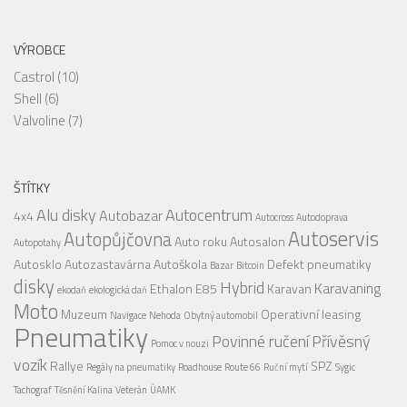
VÝROBCE
Castrol
(10)
Shell
(6)
Valvoline
(7)
ŠTÍTKY
Alu disky
Autocentrum
Autobazar
4x4
Autocross
Autodoprava
Autoservis
Autopůjčovna
Auto roku
Autosalon
Autopotahy
Autosklo
Autozastavárna
Autoškola
Defekt pneumatiky
Bazar
Bitcoin
disky
Hybrid
Karavaning
Ethalon E85
Karavan
ekodaň
ekologická daň
Moto
Muzeum
Operativní leasing
Navigace
Nehoda
Obytný automobil
Pneumatiky
Povinné ručení
Přívěsný
Pomoc v nouzi
vozík
Rallye
SPZ
Regály na pneumatiky
Roadhouse
Route 66
Ruční mytí
Sygic
Tachograf
Těsnění Kalina
Veterán
ÚAMK