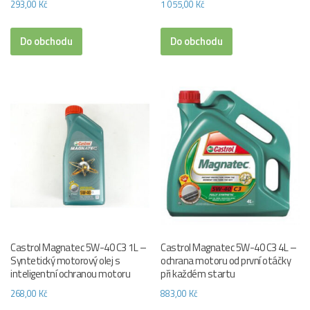
293,00
Kč
1 055,00
Kč
Do obchodu
Do obchodu
Castrol Magnatec 5W-40 C3 1L –
Castrol Magnatec 5W-40 C3 4L –
Syntetický motorový olej s
ochrana motoru od první otáčky
inteligentní ochranou motoru
při každém startu
268,00
Kč
883,00
Kč