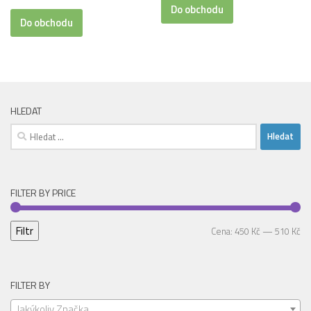
cena
cena
byla:
je:
Do obchodu
byla:
je:
Do obchodu
605,00 Kč.
455,00 Kč.
628,00 Kč.
502,00 Kč.
HLEDAT
Vyhledávání
FILTER BY PRICE
Filtr
Mi
Ma
Cena:
450 Kč
—
510 Kč
ce
ce
FILTER BY
Jakýkoliv Značka