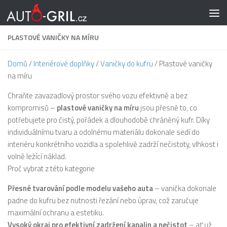
Skip to content
PLASTOVÉ VANIČKY NA MÍRU
Domů
/
Interiérové doplňky
/
Vaničky do kufru
/ Plastové vaničky
na míru
Chraňte zavazadlový prostor svého vozu efektivně a bez
kompromisů –
plastové vaničky na míru
jsou přesně to, co
potřebujete pro čistý, pořádek a dlouhodobě chráněný kufr. Díky
individuálnímu tvaru a odolnému materiálu dokonale sedí do
interiéru konkrétního vozidla a spolehlivě zadrží nečistoty, vlhkost i
volně ležící náklad.
Proč vybrat z této kategorie
Přesné tvarování podle modelu vašeho auta
– vanička dokonale
padne do kufru bez nutnosti řezání nebo úprav, což zaručuje
maximální ochranu a estetiku.
Vysoký okraj pro efektivní zadržení kapalin a nečistot
– ať už