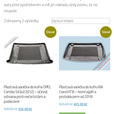
auta před opotřebením a mít při nákladu vždy jistotu, že nic
neujede.
Zobrazeny 2 výsledky
Sleva!
Sleva!
Plastová vanička do kufra OPEL
Plastová vanička do kufru KIA
Combo 5d (od 2012) – účinná
Ceed HTB – horní výplň s
ochrana proti nečistotám a
protiskluzem od 2018
poškození
Původní
Aktuální
605,00
Kč
455,00
Kč
Původní
Aktuální
628,00
Kč
502,00
Kč
cena
cena