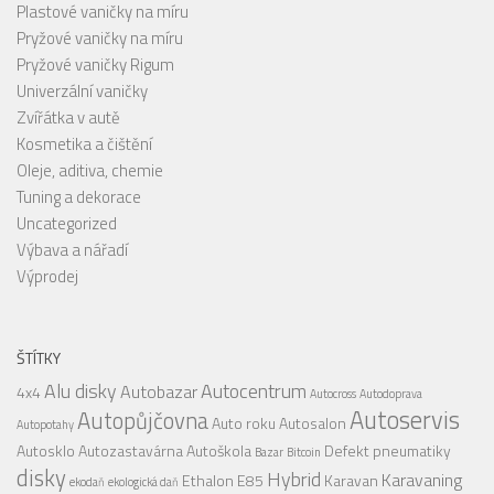
Plastové vaničky na míru
Pryžové vaničky na míru
Pryžové vaničky Rigum
Univerzální vaničky
Zvířátka v autě
Kosmetika a čištění
Oleje, aditiva, chemie
Tuning a dekorace
Uncategorized
Výbava a nářadí
Výprodej
ŠTÍTKY
Alu disky
Autocentrum
Autobazar
4x4
Autocross
Autodoprava
Autoservis
Autopůjčovna
Auto roku
Autosalon
Autopotahy
Autosklo
Autozastavárna
Autoškola
Defekt pneumatiky
Bazar
Bitcoin
disky
Hybrid
Karavaning
Ethalon E85
Karavan
ekodaň
ekologická daň