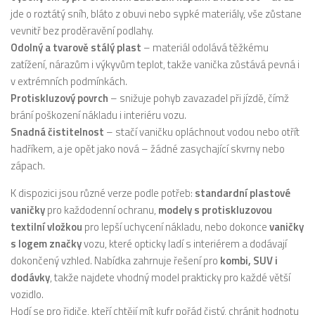
jde o roztátý sníh, bláto z obuvi nebo sypké materiály, vše zůstane
vevnitř bez proděravění podlahy.
Odolný a tvarově stálý plast
– materiál odolává těžkému
zatížení, nárazům i výkyvům teplot, takže vanička zůstává pevná i
v extrémních podmínkách.
Protiskluzový povrch
– snižuje pohyb zavazadel při jízdě, čímž
brání poškození nákladu i interiéru vozu.
Snadná čistitelnost
– stačí vaničku opláchnout vodou nebo otřít
hadříkem, a je opět jako nová – žádné zasychající skvrny nebo
zápach.
K dispozici jsou různé verze podle potřeb:
standardní plastové
vaničky
pro každodenní ochranu,
modely s protiskluzovou
textilní vložkou
pro lepší uchycení nákladu, nebo dokonce
vaničky
s logem značky
vozu, které opticky ladí s interiérem a dodávají
dokončený vzhled. Nabídka zahrnuje řešení pro
kombi, SUV i
dodávky
, takže najdete vhodný model prakticky pro každé větší
vozidlo.
Hodí se pro řidiče, kteří chtějí mít kufr pořád čistý, chránit hodnotu