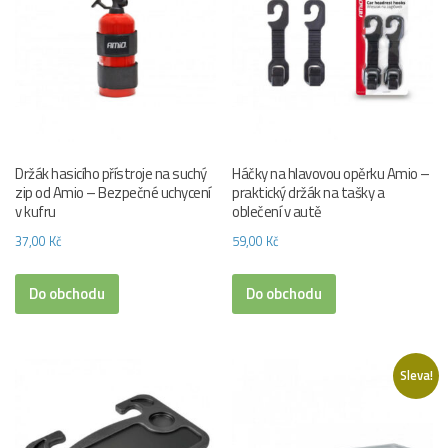
Držák hasicího přístroje na suchý
Háčky na hlavovou opěrku Amio –
zip od Amio – Bezpečné uchycení
praktický držák na tašky a
v kufru
oblečení v autě
37,00
Kč
59,00
Kč
Do obchodu
Do obchodu
Sleva!