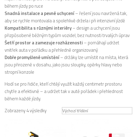
během jízdy po ruce
Snadná instalace a pevné uchycení
– řešení jsou navržená tak,
aby se rychle montovala a spolehlivě držela i při intenzivní jízdě
Kompatibilita s různými interiéry
– design a uchycení jsou
přizpůsobené běžným typům vozidel, bez nutnosti trvalých úprav
Šetří prostor a zamezuje rozházenosti
– pomáhají udržet
vnitřek auta v pořádku a přehledně organizovaný
Dobře promyšlené umístění
– držáky lze umístit na místa, která
jsou přirozeně v dosahu, jako jsou sloupky, opěrky hlavy nebo
stropní konzole
Hodí se pro řidiče, kteří chtějí využít každý centimetr prostoru
chytře a efektivně – a udržet tak v autě pořádek i přehlednost
během každé jízdy.
Zobrazeny 4 výsledky