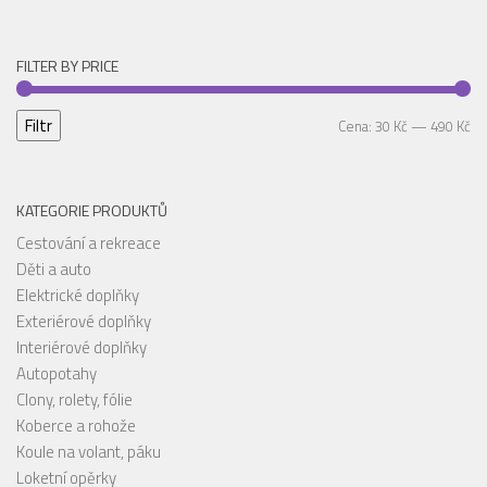
FILTER BY PRICE
Filtr
Mi
Ma
Cena:
30 Kč
—
490 Kč
ce
ce
KATEGORIE PRODUKTŮ
Cestování a rekreace
Děti a auto
Elektrické doplňky
Exteriérové doplňky
Interiérové doplňky
Autopotahy
Clony, rolety, fólie
Koberce a rohože
Koule na volant, páku
Loketní opěrky