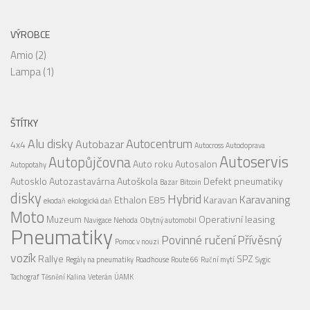
VÝROBCE
Amio
(2)
Lampa
(1)
ŠTÍTKY
Alu disky
Autocentrum
Autobazar
4x4
Autocross
Autodoprava
Autoservis
Autopůjčovna
Auto roku
Autosalon
Autopotahy
Autosklo
Autozastavárna
Autoškola
Defekt pneumatiky
Bazar
Bitcoin
disky
Hybrid
Karavaning
Ethalon E85
Karavan
ekodaň
ekologická daň
Moto
Muzeum
Operativní leasing
Navigace
Nehoda
Obytný automobil
Pneumatiky
Povinné ručení
Přívěsný
Pomoc v nouzi
vozík
Rallye
SPZ
Regály na pneumatiky
Roadhouse
Route 66
Ruční mytí
Sygic
Tachograf
Těsnění Kalina
Veterán
ÚAMK