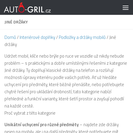
Skip to content
JINÉ DRŽÁKY
Domů
/
Interiérové doplňky
/
Podložky a držáky mobilů
/ Jiné
držáky
Udržet mobil, klíče nebo brýle po ruce ve vozidle už nikdy nebude
problém – s praktickými a dobře umístěnými řešeními z kategorie
Jiné držáky. Ty doplňují klasické držáky na telefon a rozšiřují
možnosti úpravy interiéru podle vašich potřeb. Ať už hledáte
uchycení pro předměty, které běžně přenášíte, nebo potřebujete
chytré řešení pro ukládání drobností, tato kategorie nabízí
přehledné a funkční varianty, které šetří prostor a zvyšují pohodlí
na každé cestě.
Proč vybrat z této kategorie
Unikátní uchycení pro různé předměty
– najdete zde držáky
nejen na mobily, ale i na další předměty, které potřebujete mít