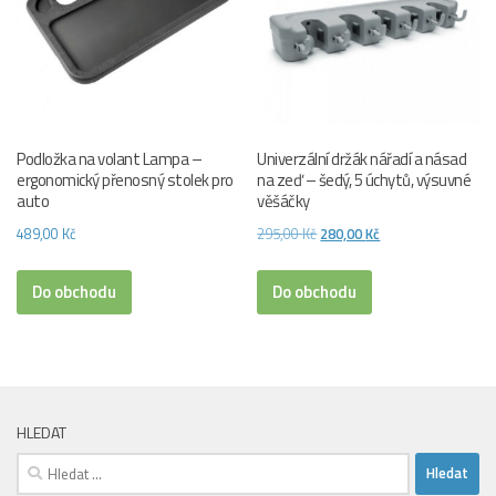
Podložka na volant Lampa –
Univerzální držák nářadí a násad
ergonomický přenosný stolek pro
na zeď – šedý, 5 úchytů, výsuvné
auto
věšáčky
Původní
Aktuální
489,00
Kč
295,00
Kč
280,00
Kč
cena
cena
byla:
je:
Do obchodu
Do obchodu
295,00 Kč.
280,00 Kč.
HLEDAT
Vyhledávání