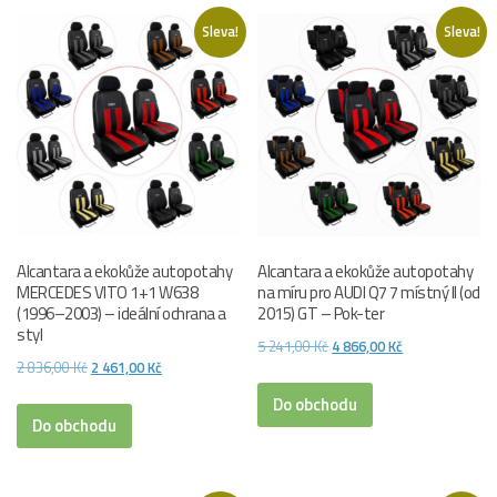
Sleva!
Sleva!
Alcantara a ekokůže autopotahy
Alcantara a ekokůže autopotahy
MERCEDES VITO 1+1 W638
na míru pro AUDI Q7 7 místný II (od
(1996–2003) – ideální ochrana a
2015) GT – Pok-ter
styl
Původní
Aktuální
5 241,00
Kč
4 866,00
Kč
Původní
Aktuální
2 836,00
Kč
2 461,00
Kč
cena
cena
cena
cena
byla:
je:
Do obchodu
byla:
je:
Do obchodu
5
4
2
2
241,00 Kč.
866,00 Kč.
836,00 Kč.
461,00 Kč.