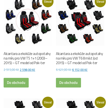
Sleva!
Sleva!
Alcantara a ekokůže autopotahy
Alcantara a ekokůže autopotahy
na míru pro VW T5 1+1 (2003–
na míru pro VW T6 8 míst (od
2015) – GT model od Pok-ter
2015) – GT model od Pok-ter
Původní
Aktuální
Původní
Aktuální
2 973,00
Kč
2 598,00
Kč
6 527,00
Kč
6 152,00
Kč
cena
cena
cena
cena
byla:
je:
byla:
je:
Do obchodu
Do obchodu
2
2
6
6
973,00 Kč.
598,00 Kč.
527,00 Kč.
152,00 Kč.
Sleva!
Sleva!