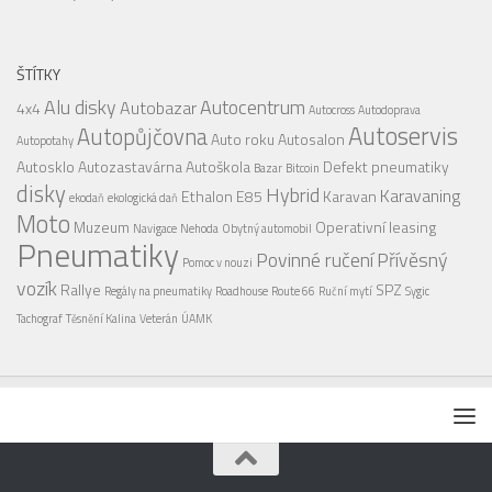
ŠTÍTKY
Alu disky
Autocentrum
Autobazar
4x4
Autocross
Autodoprava
Autoservis
Autopůjčovna
Auto roku
Autosalon
Autopotahy
Autosklo
Autozastavárna
Autoškola
Defekt pneumatiky
Bazar
Bitcoin
disky
Hybrid
Karavaning
Ethalon E85
Karavan
ekodaň
ekologická daň
Moto
Muzeum
Operativní leasing
Navigace
Nehoda
Obytný automobil
Pneumatiky
Povinné ručení
Přívěsný
Pomoc v nouzi
vozík
Rallye
SPZ
Regály na pneumatiky
Roadhouse
Route 66
Ruční mytí
Sygic
Tachograf
Těsnění Kalina
Veterán
ÚAMK