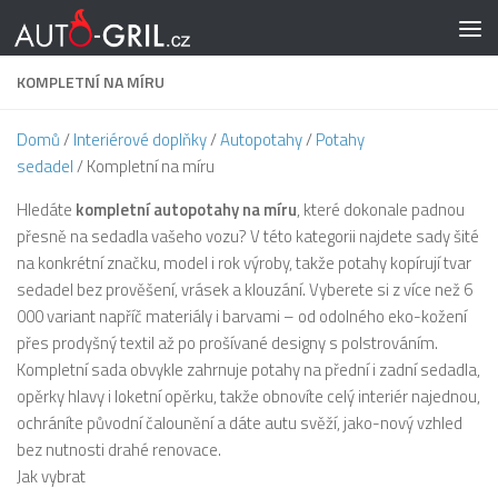
Skip to content
KOMPLETNÍ NA MÍRU
Domů
/
Interiérové doplňky
/
Autopotahy
/
Potahy
sedadel
/ Kompletní na míru
Hledáte
kompletní autopotahy na míru
, které dokonale padnou
přesně na sedadla vašeho vozu? V této kategorii najdete sady šité
na konkrétní značku, model i rok výroby, takže potahy kopírují tvar
sedadel bez prověšení, vrásek a klouzání. Vyberete si z více než 6
000 variant napříč materiály i barvami – od odolného eko-kožení
přes prodyšný textil až po prošívané designy s polstrováním.
Kompletní sada obvykle zahrnuje potahy na přední i zadní sedadla,
opěrky hlavy i loketní opěrku, takže obnovíte celý interiér najednou,
ochráníte původní čalounění a dáte autu svěží, jako-nový vzhled
bez nutnosti drahé renovace.
Jak vybrat