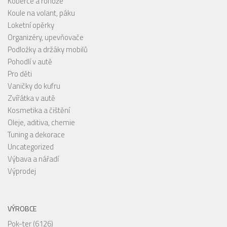
Koberce a rohože
Koule na volant, páku
Loketní opěrky
Organizéry, upevňovače
Podložky a držáky mobilů
Pohodlí v autě
Pro děti
Vaničky do kufru
Zvířátka v autě
Kosmetika a čištění
Oleje, aditiva, chemie
Tuning a dekorace
Uncategorized
Výbava a nářadí
Výprodej
VÝROBCE
Pok-ter
(6126)