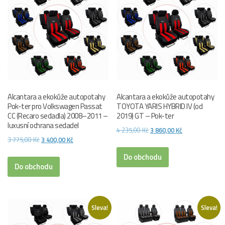
Alcantara a ekokůže autopotahy
Alcantara a ekokůže autopotahy
Pok-ter pro Volkswagen Passat
TOYOTA YARIS HYBRID IV (od
CC (Recaro sedadla) 2008–2011 –
2019) GT – Pok-ter
luxusní ochrana sedadel
Původní
Aktuální
4 235,00
Kč
3 860,00
Kč
Původní
Aktuální
3 775,00
Kč
3 400,00
Kč
cena
cena
cena
cena
byla:
je:
Do obchodu
byla:
je:
Do obchodu
4
3
3
3
235,00 Kč.
860,00 Kč.
775,00 Kč.
400,00 Kč.
Sleva!
Sleva!