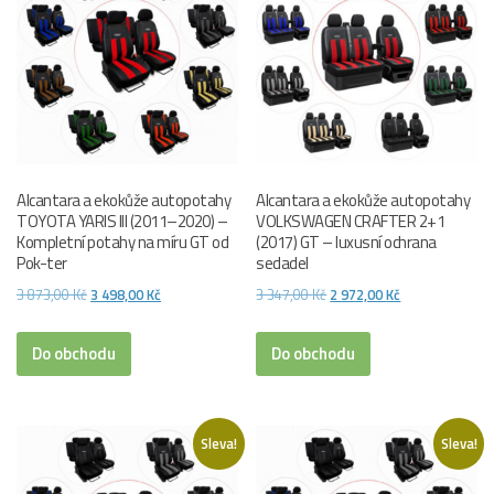
Alcantara a ekokůže autopotahy
Alcantara a ekokůže autopotahy
TOYOTA YARIS III (2011–2020) –
VOLKSWAGEN CRAFTER 2+1
Kompletní potahy na míru GT od
(2017) GT – luxusní ochrana
Pok-ter
sedadel
Původní
Aktuální
Původní
Aktuální
3 873,00
Kč
3 498,00
Kč
3 347,00
Kč
2 972,00
Kč
cena
cena
cena
cena
byla:
je:
byla:
je:
Do obchodu
Do obchodu
3
3
3
2
873,00 Kč.
498,00 Kč.
347,00 Kč.
972,00 Kč.
Sleva!
Sleva!