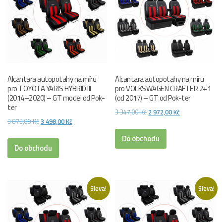
Alcantara autopotahy na míru
Alcantara autopotahy na míru
pro TOYOTA YARIS HYBRID III
pro VOLKSWAGEN CRAFTER 2+1
(2014–2020) – GT model od Pok-
(od 2017) – GT od Pok-ter
ter
Původní
Aktuální
3 347,00
Kč
2 972,00
Kč
Původní
Aktuální
3 873,00
Kč
3 498,00
Kč
cena
cena
cena
cena
byla:
je:
Do obchodu
byla:
je:
Do obchodu
3
2
3
3
347,00 Kč.
972,00 Kč.
873,00 Kč.
498,00 Kč.
Sleva!
Sleva!