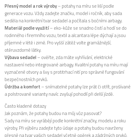
Přesný model a rok výroby
– potahy na míru se liší podle
generace vozu. Vždy zadejte značku, model i ročník, aby sada
seděla na konkrétní tvar sedadel a počítala s bočními airbagy.
Materiál podle využití
– eko-kůže se snadno čistí a hodí se do
rodinného i firemního vozu, textil a alcantara lépe dýchají a jsou
příjemné v létě i zimě. Pro vyšší zátěž volte gramážnější,
otěruvzdorné látky.
Výbava sedadel
– ověřte, zda máte vyhřívání, elektrické
nastavení nebo integrované airbagy. Kvalitní potahy na míru mají
vyznačené otvory a švy s protitrhací nití pro správné fungování
bezpečnostních prvků.
Údržba a komfort
– snímatelné potahy lze prát či otřít, prošívané
a polstrované varianty navíc zvyšují pohodlí při delší jízdě.
Často kladené dotazy
Jak poznám, že potahy budou na můj vůz pasovat?
Sady na míru se vyrábějí podle konkrétní značky, modelu a roku
výroby. Při výběru zadejte tyto údaje a potahy budou navrženy
přesně na tvar vašich sedadel včetně opěrek a zádržných prvků,