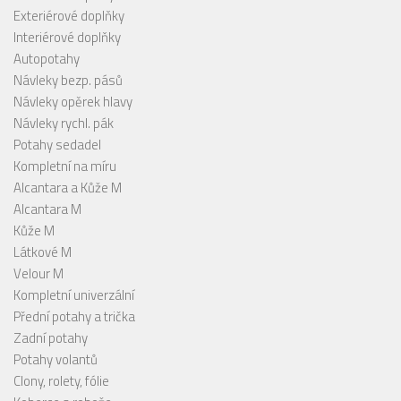
Exteriérové doplňky
Interiérové doplňky
Autopotahy
Návleky bezp. pásů
Návleky opěrek hlavy
Návleky rychl. pák
Potahy sedadel
Kompletní na míru
Alcantara a Kůže M
Alcantara M
Kůže M
Látkové M
Velour M
Kompletní univerzální
Přední potahy a trička
Zadní potahy
Potahy volantů
Clony, rolety, fólie