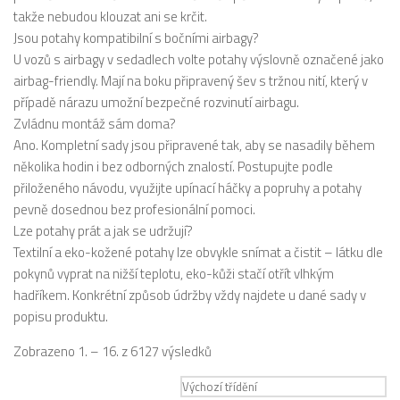
takže nebudou klouzat ani se krčit.
Jsou potahy kompatibilní s bočními airbagy?
U vozů s airbagy v sedadlech volte potahy výslovně označené jako
airbag-friendly. Mají na boku připravený šev s tržnou nití, který v
případě nárazu umožní bezpečné rozvinutí airbagu.
Zvládnu montáž sám doma?
Ano. Kompletní sady jsou připravené tak, aby se nasadily během
několika hodin i bez odborných znalostí. Postupujte podle
přiloženého návodu, využijte upínací háčky a popruhy a potahy
pevně dosednou bez profesionální pomoci.
Lze potahy prát a jak se udržují?
Textilní a eko-kožené potahy lze obvykle snímat a čistit – látku dle
pokynů vyprat na nižší teplotu, eko-kůži stačí otřít vlhkým
hadříkem. Konkrétní způsob údržby vždy najdete u dané sady v
popisu produktu.
Zobrazeno 1. – 16. z 6127 výsledků