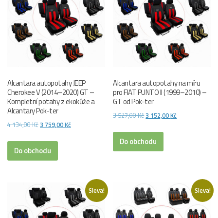
Alcantara autopotahy JEEP
Alcantara autopotahy na míru
Cherokee V (2014–2020) GT –
pro FIAT PUNTO II (1999–2010) –
Kompletní potahy z ekokůže a
GT od Pok-ter
Alcantary Pok-ter
Původní
Aktuální
3 527,00
Kč
3 152,00
Kč
Původní
Aktuální
4 134,00
Kč
3 759,00
Kč
cena
cena
cena
cena
byla:
je:
Do obchodu
byla:
je:
Do obchodu
3
3
4
3
527,00 Kč.
152,00 Kč.
134,00 Kč.
759,00 Kč.
Sleva!
Sleva!