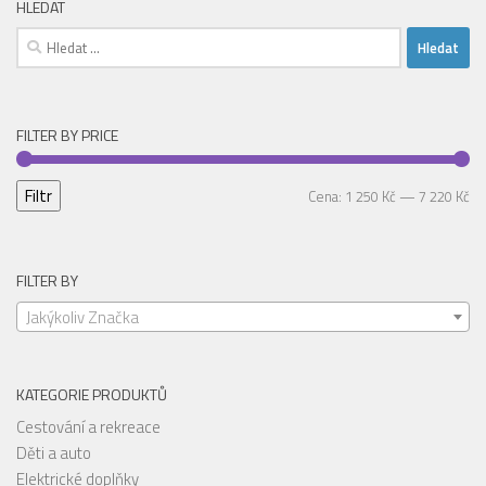
HLEDAT
Vyhledávání
FILTER BY PRICE
Filtr
Mi
Ma
Cena:
1 250 Kč
—
7 220 Kč
ce
ce
FILTER BY
Jakýkoliv Značka
KATEGORIE PRODUKTŮ
Cestování a rekreace
Děti a auto
Elektrické doplňky