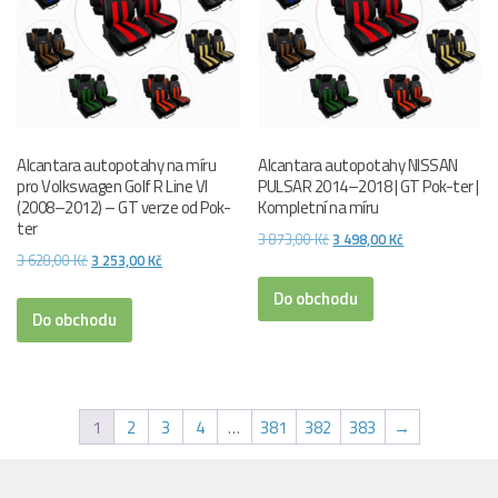
Alcantara autopotahy na míru
Alcantara autopotahy NISSAN
pro Volkswagen Golf R Line VI
PULSAR 2014–2018 | GT Pok-ter |
(2008–2012) – GT verze od Pok-
Kompletní na míru
ter
Původní
Aktuální
3 873,00
Kč
3 498,00
Kč
Původní
Aktuální
3 628,00
Kč
3 253,00
Kč
cena
cena
cena
cena
byla:
je:
Do obchodu
byla:
je:
Do obchodu
3
3
3
3
873,00 Kč.
498,00 Kč.
628,00 Kč.
253,00 Kč.
1
2
3
4
…
381
382
383
→