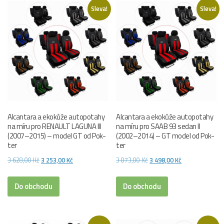
Sleva!
Sleva!
Alcantara a ekokůže autopotahy
Alcantara a ekokůže autopotahy
na míru pro RENAULT LAGUNA III
na míru pro SAAB 93 sedan II
(2007–2015) – model GT od Pok-
(2002–2014) – GT model od Pok-
ter
ter
Původní
Aktuální
Původní
Aktuální
3 628,00
Kč
3 253,00
Kč
3 873,00
Kč
3 498,00
Kč
cena
cena
cena
cena
byla:
je:
byla:
je:
Do obchodu
Do obchodu
3
3
3
3
628,00 Kč.
253,00 Kč.
873,00 Kč.
498,00 Kč.