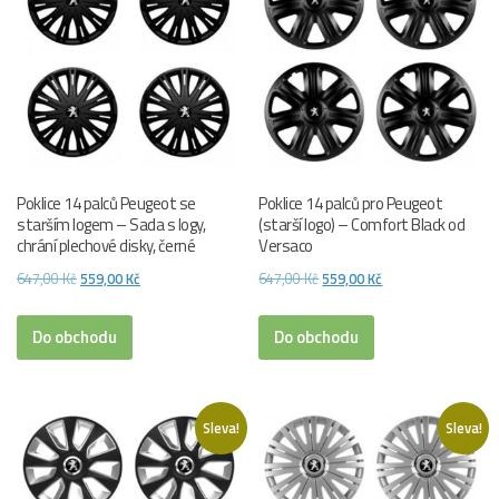
Poklice 14 palců Peugeot se
Poklice 14 palců pro Peugeot
starším logem – Sada s logy,
(starší logo) – Comfort Black od
chrání plechové disky, černé
Versaco
Původní
Aktuální
Původní
Aktuální
647,00
Kč
559,00
Kč
647,00
Kč
559,00
Kč
cena
cena
cena
cena
byla:
je:
byla:
je:
Do obchodu
Do obchodu
647,00 Kč.
559,00 Kč.
647,00 Kč.
559,00 Kč.
Sleva!
Sleva!