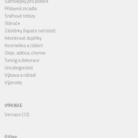
Samolepky pro poklice
Přídavná zrcadla
Sněhové řetězy
Stěrače
Zástěrky (lapače nečistot)
Interiérové doplňky
Kosmetika a čištění
Oleje, aditiva, chemie
Tuning a dekorace
Uncategorized
Výbava a nářadí
Výprodej
VÝROBCE
Versaco
(72)
ŠTÍTKY