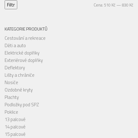
Filtr
Mi
Ma
Cena:
510 Kč
—
830 Kč
ce
ce
KATEGORIE PRODUKTŮ
Cestování a rekreace
Děti a auto
Elektrické doplňky
Exteriérové doplňky
Deflektory
Lišty a chrániče
Nosiče
Ozdobné kryty
Plachty
Podložky pod SPZ
Poklice
13 palcové
14 palcové
15 palcové