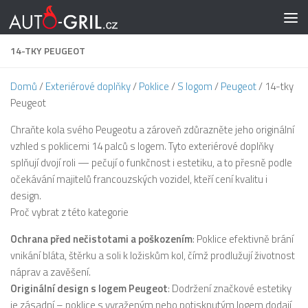
Skip to content
14-TKY PEUGEOT
Domů
/
Exteriérové doplňky
/
Poklice
/
S logom
/
Peugeot
/ 14-tky
Peugeot
Chraňte kola svého Peugeotu a zároveň zdůrazněte jeho originální
vzhled s poklicemi 14 palců s logem. Tyto exteriérové doplňky
splňují dvojí roli — pečují o funkčnost i estetiku, a to přesně podle
očekávání majitelů francouzských vozidel, kteří cení kvalitu i
design.
Proč vybrat z této kategorie
Ochrana před nečistotami a poškozením
: Poklice efektivně brání
vnikání bláta, štěrku a soli k ložiskům kol, čímž prodlužují životnost
náprav a zavěšení.
Originální design s logem Peugeot
: Dodržení značkové estetiky
je zásadní – poklice s vyraženým nebo potisknutým logem dodají