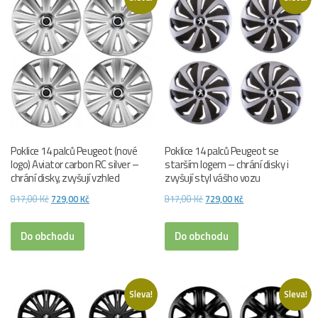
Poklice 14 palců Peugeot (nové
Poklice 14 palců Peugeot se
logo) Aviator carbon RC silver –
starším logem – chrání disky i
chrání disky, zvyšují vzhled
zvyšují styl vášho vozu
Původní
Aktuální
Původní
Aktuální
817,00
Kč
729,00
Kč
817,00
Kč
729,00
Kč
cena
cena
cena
cena
byla:
je:
byla:
je:
Do obchodu
Do obchodu
817,00 Kč.
729,00 Kč.
817,00 Kč.
729,00 Kč.
Sleva!
Sleva!