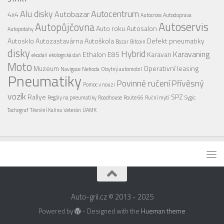
Alu disky
Autocentrum
Autobazar
4x4
Autocross
Autodoprava
Autoservis
Autopůjčovna
Auto roku
Autosalon
Autopotahy
Autosklo
Autozastavárna
Autoškola
Defekt pneumatiky
Bazar
Bitcoin
disky
Hybrid
Karavaning
Ethalon E85
Karavan
ekodaň
ekologická daň
Moto
Muzeum
Operativní leasing
Navigace
Nehoda
Obytný automobil
Pneumatiky
Povinné ručení
Přívěsný
Pomoc v nouzi
vozík
Rallye
SPZ
Regály na pneumatiky
Roadhouse
Route 66
Ruční mytí
Sygic
Tachograf
Těsnění Kalina
Veterán
ÚAMK
Auto-gril.cz © 2013 - 2025
Powered by
- Designed with the
Hueman theme