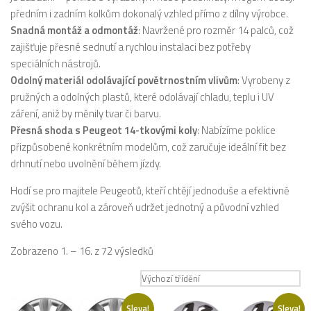
předním i zadním kolkům dokonalý vzhled přímo z dílny výrobce.
Snadná montáž a odmontáž
: Navržené pro rozměr 14 palců, což
zajišťuje přesné sednutí a rychlou instalaci bez potřeby
speciálních nástrojů.
Odolný materiál odolávající povětrnostním vlivům
: Vyrobeny z
pružných a odolných plastů, které odolávají chladu, teplu i UV
záření, aniž by měnily tvar či barvu.
Přesná shoda s Peugeot 14-tkovými koly
: Nabízíme poklice
přizpůsobené konkrétním modelům, což zaručuje ideální fit bez
drhnutí nebo uvolnění během jízdy.
Hodí se pro majitele Peugeotů, kteří chtějí jednoduše a efektivně
zvýšit ochranu kol a zároveň udržet jednotný a původní vzhled
svého vozu.
Zobrazeno 1. – 16. z 72 výsledků
Sleva!
Sleva!