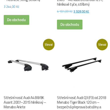
hliníkové tyče, stříbrný
3 244,00
Kč
Původní
Aktuální
4 181,00
Kč
3 928,00
Kč
cena
cena
Do obchodu
byla:
je:
Do obchodu
4
3
181,00 Kč.
928,00 Kč.
Sleva!
Sleva!
Střešní nosič Audi A4 B8/8K
Střešní nosič Audi Q3 (F3) od 2018
Avant 2007–2015 hliníkový –
Menabo Tiger Black 120 cm –
Menabo Ariete
bezpečná přeprava batožiny a