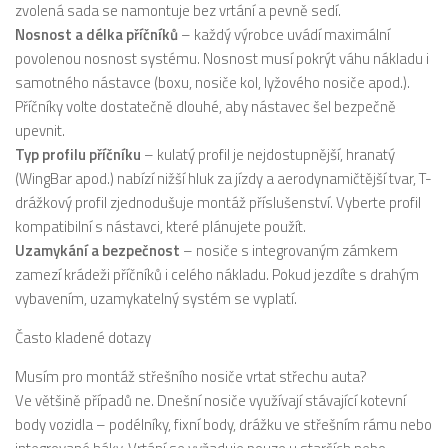
zvolená sada se namontuje bez vrtání a pevně sedí.
Nosnost a délka příčníků
– každý výrobce uvádí maximální
povolenou nosnost systému. Nosnost musí pokrýt váhu nákladu i
samotného nástavce (boxu, nosiče kol, lyžového nosiče apod.).
Příčníky volte dostatečně dlouhé, aby nástavec šel bezpečně
upevnit.
Typ profilu příčníku
– kulatý profil je nejdostupnější, hranatý
(WingBar apod.) nabízí nižší hluk za jízdy a aerodynamičtější tvar, T-
drážkový profil zjednodušuje montáž příslušenství. Vyberte profil
kompatibilní s nástavci, které plánujete použít.
Uzamykání a bezpečnost
– nosiče s integrovaným zámkem
zamezí krádeži příčníků i celého nákladu. Pokud jezdíte s drahým
vybavením, uzamykatelný systém se vyplatí.
Často kladené dotazy
Musím pro montáž střešního nosiče vrtat střechu auta?
Ve většině případů ne. Dnešní nosiče využívají stávající kotevní
body vozidla – podélníky, fixní body, drážku ve střešním rámu nebo