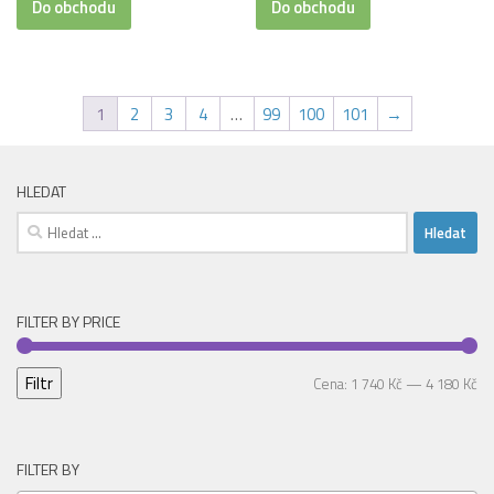
byla:
je:
byla:
je:
Do obchodu
Do obchodu
2
2
2
2
750,00 Kč.
498,00 Kč.
750,00 Kč.
498,00 Kč.
1
2
3
4
…
99
100
101
→
HLEDAT
Vyhledávání
FILTER BY PRICE
Filtr
Mi
Ma
Cena:
1 740 Kč
—
4 180 Kč
ce
ce
FILTER BY