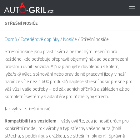
Skip to content
STŘEŠNÍ NOSIČE
Domů
/
Exteriérové doplňky
/
Nosiče
/ Střešní nosiče
Střešní nosiče jsou praktickým a bezpečným řešením pro
každého, kdo potřebuje přepravit objemný náklad bez omezení
prostoru uvnitř vozidla. Ať už plánujete dovolenou s kolem,
lyžařský výlet, stěhování nebo pravidelné pracovní jízdy, v naší
nabídce více než 1 600 produktů najdete střešní nosič přesně pro
váš vůz i vaše potřeby – od základních příčníků a základen až po
kompletní systémy s adaptéry pro různé typy střech.
Jak vybrat střešní nosič
Kompatibilita s vozidlem
– vždy ověřte, zda je nosič určen pro
konkrétní model, rok výroby a typ střechy vašeho auta (holá
střecha, s podélníky, s drážkou, se střešním oknem). Správně