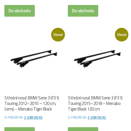
cena
cena
cena
cena
byla:
je:
byla:
je:
Do obchodu
Do obchodu
3
3
3
3
345,00 Kč.
092,00 Kč.
345,00 Kč.
092,00 Kč.
Sleva!
Sleva!
Střešní nosič BMW Serie 3 (F31)
Střešní nosič BMW Serie 3 (F31)
Touring 2012–2015 – 120 cm,
Touring 2015–2018 – Menabo
černý – Menabo Tiger Black
Tiger Black 120 cm
Původní
Aktuální
Původní
Aktuální
2 750,00
Kč
2 498,00
Kč
2 750,00
Kč
2 498,00
Kč
cena
cena
cena
cena