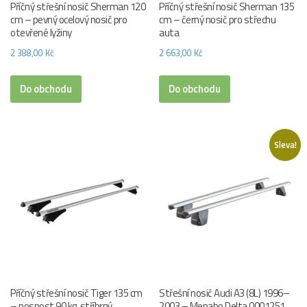
Příčný střešní nosič Sherman 120
Příčný střešní nosič Sherman 135
cm – pevný ocelový nosič pro
cm – černý nosič pro střechu
otevřené lyžiny
auta
2 388,00
Kč
2 663,00
Kč
Do obchodu
Do obchodu
Sleva!
Příčný střešní nosič Tiger 135 cm
Střešní nosič Audi A3 (8L) 1996–
– nosnost 90 kg, stříbrný
2003 – Menabo Delta 0001251,