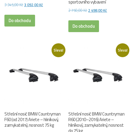
sportovního vybavení
Původní
Aktuální
3 345,00
Kč
3 092,00
Kč
Původní
Aktuální
2 750,00
Kč
2 498,00
Kč
cena
cena
cena
cena
byla:
je:
Do obchodu
byla:
je:
Do obchodu
3
3
2
2
345,00 Kč.
092,00 Kč.
750,00 Kč.
498,00 Kč.
Sleva!
Sleva!
Střešní nosič BMW Countryman
Střešní nosič BMW Countryman
F60 (od 2017) Ariete – hliníkový,
R60 (2010–2016) Ariete –
zamykatelný, nosnost 75 kg
hliníkový, zamykatelný, nosnost
do 75 kg