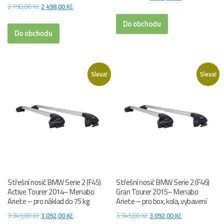
Původní
Aktuální
2 750,00
Kč
2 498,00
Kč
cena
cena
cena
cena
byla:
je:
Do obchodu
byla:
je:
Do obchodu
4
3
2
2
181,00 Kč.
928,00 Kč.
750,00 Kč.
498,00 Kč.
Sleva!
Sleva!
Střešní nosič BMW Serie 2 (F45)
Střešní nosič BMW Serie 2 (F46)
Active Tourer 2014– Menabo
Gran Tourer 2015– Menabo
Ariete – pro náklad do 75 kg
Ariete – pro box, kola, vybavení
Původní
Aktuální
Původní
Aktuální
3 345,00
Kč
3 092,00
Kč
3 345,00
Kč
3 092,00
Kč