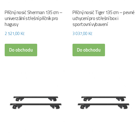
Příčný nosič Sherman 135 cm –
Příčný nosič Tiger 135 cm – pevné
univerzální střešní příčník pro
uchycení pro střešní box i
hagusy
sportovní vybavení
2 521,00
Kč
3 037,00
Kč
Do obchodu
Do obchodu