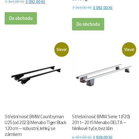
Původní
Aktuální
3 345,00
Kč
3 092,00
Kč
Původní
Aktuální
3 345,00
Kč
3 092,00
Kč
cena
cena
cena
cena
byla:
je:
Do obchodu
byla:
je:
Do obchodu
3
3
3
3
345,00 Kč.
092,00 Kč.
345,00 Kč.
092,00 Kč.
Sleva!
Sleva!
Střešní nosič BMW Countryman
Střešní nosič BMW Serie 1 (F20)
U25 (od 2023) Menabo Tiger Black
2011–2015 Menabo DELTA –
120 cm – robustní, lehký, se
hliníkové tyče, bez ližin
zámkem
Původní
Aktuální
4 181,00
Kč
3 928,00
Kč