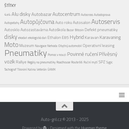
ŠTÍTKY
Alu disky
Autocentrum
Autobazar
4x4
Autocross
Autodoprava
Autoservis
Autopůjčovna
Auto roku
Autosalon
Autopotahy
Autosklo
Autozastavárna
Autoškola
Defekt pneumatiky
Bazar
Bitcoin
disky
Hybrid
Karavaning
Ethalon E85
Karavan
ekodaň
ekologická daň
Moto
Muzeum
Operativní leasing
Navigace
Nehoda
Obytný automobil
Pneumatiky
Povinné ručení
Přívěsný
Pomoc v nouzi
vozík
Rallye
SPZ
Regály na pneumatiky
Roadhouse
Route 66
Ruční mytí
Sygic
Tachograf
Těsnění Kalina
Veterán
ÚAMK
Auto-gril.cz © 2013 - 2025
Powered by
- Designed with the
Hueman theme