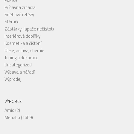
Poklice
Přídavná zrcadla
Sněhové řetězy
Stěrače
Zástěrky (lapače nečistot)
Interiérové doplňky
Kosmetika a čištění
Oleje, aditiva, chemie
Tuning a dekorace
Uncategorized
Výbava a nářadí
Výprodej
VÝROBCE
Amio
(2)
Menabo
(1609)