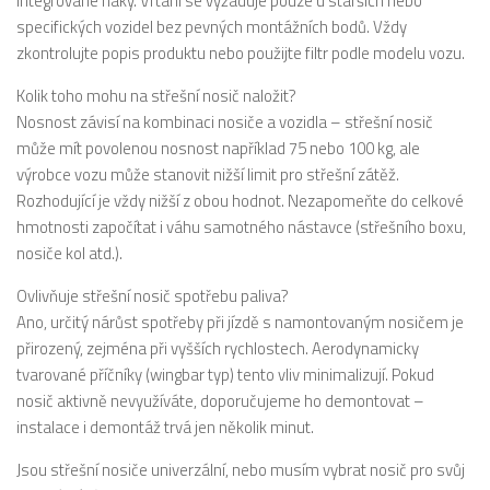
integrované háky. Vrtání se vyžaduje pouze u starších nebo
specifických vozidel bez pevných montážních bodů. Vždy
zkontrolujte popis produktu nebo použijte filtr podle modelu vozu.
Kolik toho mohu na střešní nosič naložit?
Nosnost závisí na kombinaci nosiče a vozidla – střešní nosič
může mít povolenou nosnost například 75 nebo 100 kg, ale
výrobce vozu může stanovit nižší limit pro střešní zátěž.
Rozhodující je vždy nižší z obou hodnot. Nezapomeňte do celkové
hmotnosti započítat i váhu samotného nástavce (střešního boxu,
nosiče kol atd.).
Ovlivňuje střešní nosič spotřebu paliva?
Ano, určitý nárůst spotřeby při jízdě s namontovaným nosičem je
přirozený, zejména při vyšších rychlostech. Aerodynamicky
tvarované příčníky (wingbar typ) tento vliv minimalizují. Pokud
nosič aktivně nevyužíváte, doporučujeme ho demontovat –
instalace i demontáž trvá jen několik minut.
Jsou střešní nosiče univerzální, nebo musím vybrat nosič pro svůj