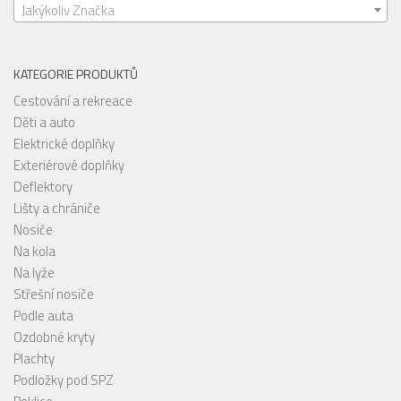
Jakýkoliv Značka
KATEGORIE PRODUKTŮ
Cestování a rekreace
Děti a auto
Elektrické doplňky
Exteriérové doplňky
Deflektory
Lišty a chrániče
Nosiče
Na kola
Na lyže
Střešní nosiče
Podle auta
Ozdobné kryty
Plachty
Podložky pod SPZ